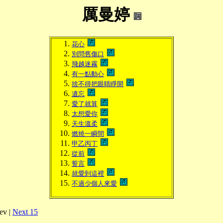
厲曼婷
花心
別問舊傷口
飛越迷霧
有一點動心
捨不得把眼睛睜開
遺忘
愛了就算
太想愛你
天生溫柔
燃燒一瞬間
甲乙丙丁
從前
誓言
就愛到這裡
不過少個人來愛
ev |
Next 15