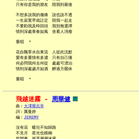
     只有你是我的朋友　陪我到最後

     不想多說我的傷痛　說也說不透

     一生寂寞早就註定　陪我一起走

     不要勸我及時回頭　我別無選擇

     情到深處青春如風　坐看人消瘦

     重唱　＊

     花自飄零水自東流　人從此沈默

     愛有多重情有多濃　只有自己懂

     何必問我何去何從　處處可漂泊

     情到深處歲月如酒　醉過方罷休

飛越迷霧 - 
周華健
     曲︰
大澤譽志辛
     詞︰厲曼婷

     編︰
JEREMY
     沒有花　蝶兒不知歸路

     不見月　星光也模糊

     世間事　籠罩層層迷霧
