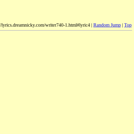
//lyrics.dreamnicky.com/writer740-1.html#lyric4 |
Random Jump
|
Top