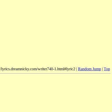
//lyrics.dreamnicky.com/writer740-1.html#lyric2 |
Random Jump
|
Top