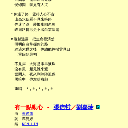
     恍惚間　聽見有人哭

   ＊你迷了路　覺得人心不古

     山高水低看不見來時路

     你迷了路　愛恨幽幽忽忽

     峰迴路轉欲走不出白雲深處

   ＃飛越迷霧　把生命看清楚

     明明白白掌握你的路

     經過末世之後　你總能夠撥雲見日

     〔重回到最初〕

     不見岸　大海是串串淚珠

     沒有風　船兒誰來渡

     世間人　夜來剩陣陣孤獨

     黑暗中　你左盼右顧

有一點動心 - 
張信哲
／
劉嘉玲
     曲︰
曹俊鴻
     詞︰厲曼婷

     編︰
KEN LIM