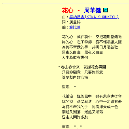
花心 - 
周華健
     曲︰
喜納昌吉(KINA SHOUKICH)
     詞︰厲曼婷

     編︰
鮑比達
     花的心　藏在蕊中　空把花期都錯過

     妳的心　忘了季節　從不輕易讓人懂

     為何不牽我的手　共听日月唱首歌

     黑夜又白晝　黑夜又白晝

     人生為歡有幾何

   ＊春去春會來　花謝花會再開

     只要妳願意　只要妳願意

     讓夢划向妳心海

     重唱　＊

     花瓣淚　飄落風中　雖有悲意也從容

     妳的淚　晶瑩剔透　心中一定還有夢

     為何不牽我的手　同看海天成一色

     潮起又潮落　潮起又潮落

     送走人間許多愁

     重唱　＊,＊
