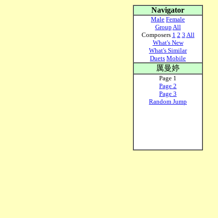
Navigator
Male
Female
Group
All
Composers
1
2
3
All
What's New
What's Similar
Duets
Mobile
厲曼婷
Page 1
Page 2
Page 3
Random Jump