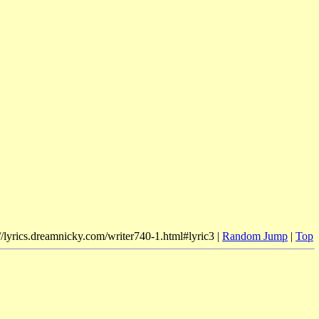
//lyrics.dreamnicky.com/writer740-1.html#lyric3 |
Random Jump
|
Top