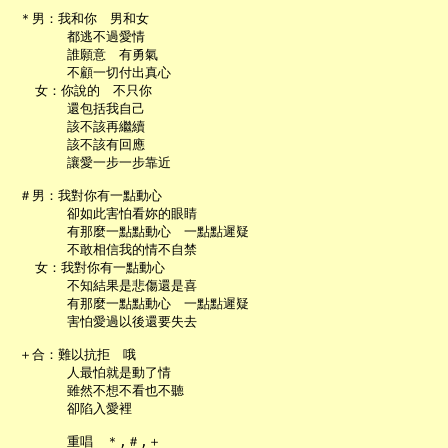
 ＊男：我和你　男和女

       都逃不過愛情

       誰願意　有勇氣

       不顧一切付出真心

   女：你說的　不只你

       還包括我自己

       該不該再繼續

       該不該有回應

       讓愛一步一步靠近

 ＃男：我對你有一點動心

       卻如此害怕看妳的眼睛

       有那麼一點點動心　一點點遲疑

       不敢相信我的情不自禁

   女：我對你有一點動心

       不知結果是悲傷還是喜

       有那麼一點點動心　一點點遲疑

       害怕愛過以後還要失去

 ＋合：難以抗拒　哦

       人最怕就是動了情

       雖然不想不看也不聽

       卻陷入愛裡

       重唱　＊,＃,＋
