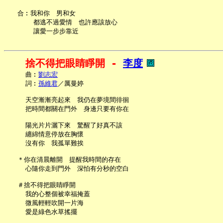
   合︰我和你　男和女

       都逃不過愛情　也許應該放心

捨不得把眼睛睜開 - 
李度
     曲︰
劉志宏
     詞︰
孫維君
／厲曼婷

     天空漸漸亮起來　我仍在夢境間徘徊

     把時間都關在門外　身邊只要有你在

     陽光片片灑下來　驚醒了好真不該

     纏綿情意停放在胸懷

     沒有你　我孤單難挨

   ＊你在清晨離開　提醒我時間的存在

     心隨你走到門外　深怕有分秒的空白

   ＃捨不得把眼睛睜開

     我的心整個被幸福掩蓋

     微風輕輕吹開一片海

     愛是綠色水草搖擺
