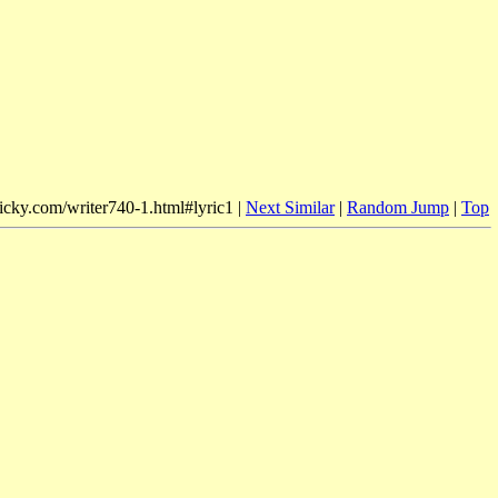
nicky.com/writer740-1.html#lyric1 |
Next Similar
|
Random Jump
|
Top