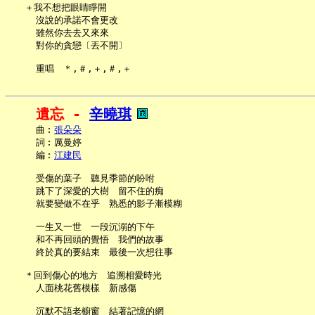
   ＋我不想把眼睛睜開

     沒說的承諾不會更改

     雖然你去去又來來

     對你的貪戀〔丟不開〕

遺忘 - 
辛曉琪
     曲︰
張朵朵
     詞︰厲曼婷

     編︰
江建民
     受傷的葉子　聽見季節的吩咐

     跳下了深愛的大樹　留不住的痴

     就要變做不在乎　熟悉的影子漸模糊

     一生又一世　一段沉溺的下午

     和不再回頭的覺悟　我們的故事

     終於真的要結束　最後一次想往事

   ＊回到傷心的地方　追溯相愛時光

     人面桃花舊模樣　新感傷

     沉默不語老櫥窗　結著記憶的網
