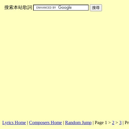
搜索本站歌詞
Lyrics Home
|
Composers Home
|
Random Jump
| Page 1 >
2
>
3
| Pr