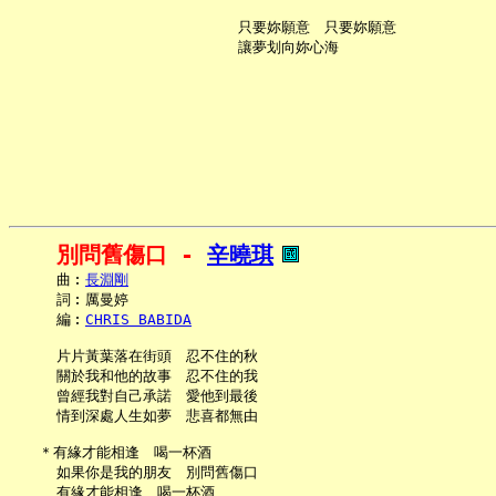
     只要妳願意　只要妳願意

別問舊傷口 - 
辛曉琪
     曲︰
長淵剛
     詞︰厲曼婷

     編︰
CHRIS BABIDA
     片片黃葉落在街頭　忍不住的秋

     關於我和他的故事　忍不住的我

     曾經我對自己承諾　愛他到最後

     情到深處人生如夢　悲喜都無由

   ＊有緣才能相逢　喝一杯酒

     如果你是我的朋友　別問舊傷口

     有緣才能相逢　喝一杯酒
