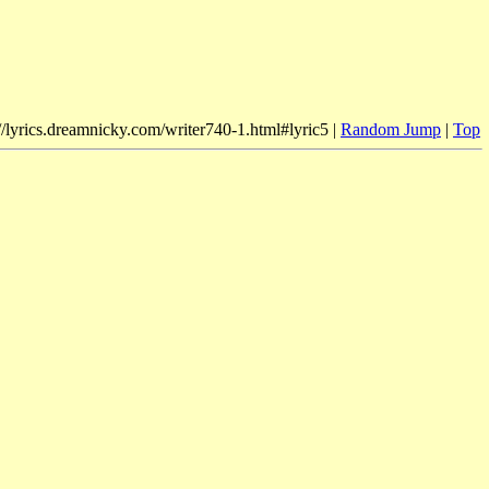
//lyrics.dreamnicky.com/writer740-1.html#lyric5 |
Random Jump
|
Top