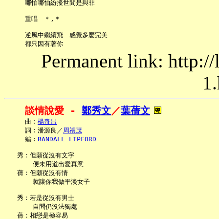
     哪怕哪怕紛擾世間是與非

     重唱　＊,＊

     逆風中繼續飛　感覺多麼完美

Permanent link: http:/
1.
談情說愛 - 
鄭秀文
／
葉蒨文
     曲︰
楊奇昌
     詞︰潘源良／
周禮茂
     編︰
RANDALL LIPFORD
   秀：但願從沒有文字

       便未用道出愛真意

   蒨：但願從沒有情

       就讓你我做平淡女子

   秀：若是從沒有男士

       自問仍沒法獨處

   蒨：相戀是極容易
