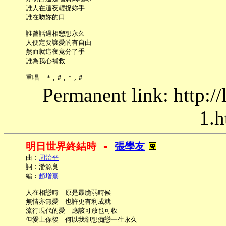
     誰人在這夜輕捉妳手

     誰在吻妳的口

     誰曾話過相戀想永久

     人便定要讓愛的有自由

     然而就這夜竟分了手

     誰為我心補救

Permanent link: http:/
1.h
明日世界終結時 - 
張學友
     曲︰
周治平
     詞︰潘源良

     編︰
趙增熹
     人在相戀時　原是最脆弱時候

     無情亦無愛　也許更有利成就

     流行現代的愛　應該可放也可收

     但愛上你後　何以我卻想痴戀一生永久
