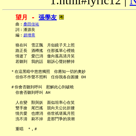
1.html#lyric12 |
N
望月 - 
張學友
     曲︰
桑田佳祐
     詞︰潘源良

     編︰
趙增熹
     狼在叫　雪正飄　月似鏡子天上照

     路正長　酒樽搖　任那孤單心裡燒

     情逝了　愛已消　傲向孤高清月笑

     若聽到　我的話　願訴心聲好醉掉

   ＊在這黑暗中悠悠獨照　你應知一切的奧妙

     但你不作聲不照料　任你我各自困擾 OH

   ＃你會否聽到呼叫　慰解此心到破曉

     你會否聽到呼叫 AH

     人在變　獸與妖　面似坦率心在笑

     雙手搶　尾巴搖　競向天公比折腰

     情共愛　也煙消　俗世祇堪風月照

     洗不清　刷不掉　是那鬥爭的浪潮

     重唱　＊,＃
