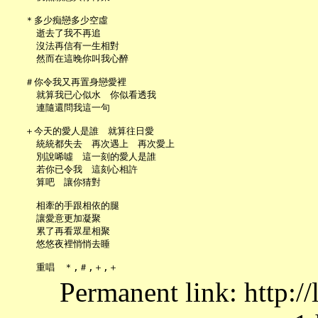
   ＊多少痴戀多少空虛

     逝去了我不再追

     沒法再信有一生相對

     然而在這晚你叫我心醉

   ＃你令我又再置身戀愛裡

     就算我已心似水　你似看透我

     連隨還問我這一句

   ＋今天的愛人是誰　就算往日愛

     統統都失去　再次遇上　再次愛上

     別說唏噓　這一刻的愛人是誰

     若你已令我　這刻心相許

     算吧　讓你猜對

     相牽的手跟相依的腿

     讓愛意更加凝聚

     累了再看眾星相聚

     悠悠夜裡悄悄去睡

Permanent link: http:/