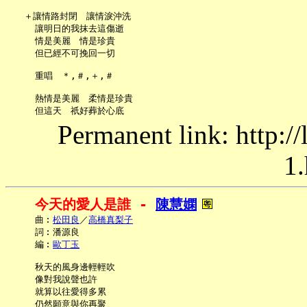
   ＋讓情路封閉　讓情淚沖洗

     讓明日的我抹去這傷逝

     情是美麗　情是珍貴

     但已經不可挽回一切

     重唱　＊,＃,＋,＃

     熱情是美麗　柔情是珍貴

Permanent link: http:/
1.
今天的愛人是誰 - 
陳慧嫻
     曲︰
松田良
／
高橋真梨子
     詞︰潘源良

     編︰
歐丁玉
     秋天的風身邊輕輕吹

     像對我說聲也許

     就算以往愛得多累

     仍然願意與你再聚
