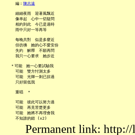
     編︰
陳志遠
     細細夜雨　迎著風飄近

     像串起　心中一切疑問

     相約到此　今已是過時

     雨中只好一等再等

     每晚共對　似是多麼近

     但彷彿　她的心不愛安份

     失約　解釋　不願再問

     我只一心要求　她步近

   ＊可能　她一心要試驗我

     可能　雙方忖測太多

     可能　光輝一剎已掠過

     只好留低我

     重唱　＊

     可能　彼此可以努力過

     可能　再見苦楚更多

     可能　她將不再理會我

Permanent link: http:/