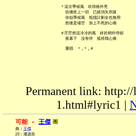
   ＊這次季候風　吹得格外兇

     彷彿世上一切　已經消失所蹤

     你似季候風　抵擋計劃全也無用

     然後是場空　加上不死的心痛

   ＃茫茫然這冷冷的風　終於稍作停頓

     夜幕下　沒有停　祗得我心痛

Permanent link: http:/
1.html#lyric1 |
N
可能 - 
王傑
     曲︰
王傑
     詞︰潘源良
