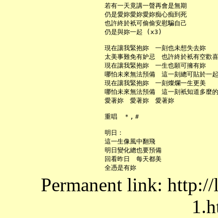
     若有一天竟講一聲再會是無期

     仍是愛妳愛妳愛妳痴心痴到死

     也許終於衹可偷偷安慰騙自己

     仍是與妳一起 (x3)

     現在讓我緊抱妳　一刻也未想失去妳

     太美事難免有妒忌　也許終於衹有空歡喜
     現在讓我緊抱妳　一生也願可擁有妳

     哪怕未來無法預備　這一刻總可貼於一起
     現在讓我緊抱妳　一刻燦爛一生更美

     哪怕未來無法預備　這一刻衹知道多麼的
     愛著妳　愛著妳　愛著妳

     重唱　＊,＃

     明日：

     這一生像風中翻飛

     明日變化總也要預備

     回看昨日　每天都美

Permanent link: http:/
1.h