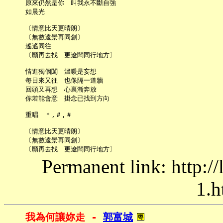
     原來仍然是你　叫我永不斷自強

     如晨光

     〔情意比天更晴朗〕

     〔無數遠景再同創〕

     遙遙同往

     〔願再去找　更遼闊同行地方〕

     情進獨個闖　溫暖是妄想

     每日來又往　也像隔一道牆

     回頭又再想　心裏漸奔放

     你若能會意　掛念已找到方向

     重唱　＊,＃,＃

     〔情意比天更晴朗〕

     〔無數遠景再同創〕

Permanent link: http:/
1.h
我為何讓妳走 - 
郭富城