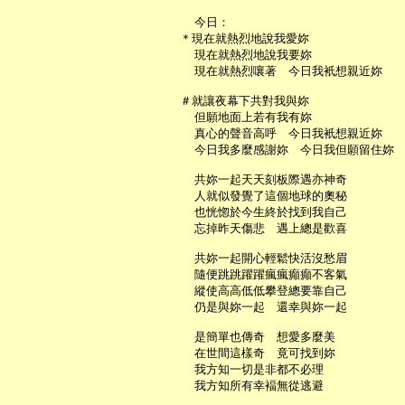
     今日：

   ＊現在就熱烈地說我愛妳

     現在就熱烈地說我要妳

     現在就熱烈嚷著　今日我衹想親近妳

   ＃就讓夜幕下共對我與妳

     但願地面上若有我有妳

     真心的聲音高呼　今日我衹想親近妳

     今日我多麼感謝妳　今日我但願留住妳

     共妳一起天天刻板際遇亦神奇

     人就似發覺了這個地球的奧秘

     也恍惚於今生終於找到我自己

     忘掉昨天傷悲　遇上總是歡喜

     共妳一起開心輕鬆快活沒愁眉

     隨便跳跳躍躍瘋瘋癲癲不客氣

     縱使高高低低攀登總要靠自己

     仍是與妳一起　還幸與妳一起

     是簡單也傳奇　想愛多麼美

     在世間這樣奇　竟可找到妳

     我方知一切是非都不必理

     我方知所有幸褔無從逃避
