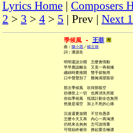
Lyrics Home
|
Composers 
2
>
3
>
4
>
5
| Prev |
Next 
季候風 - 
王菲
     曲︰
陳小霞
／
楊立德
     詞︰潘源良

     明明還說分開　怎麼會情動

     早早應該離去　又竟一再相擁

     纏綿時要推開　雙手卻無用

     口中聲聲別了　難掩渴望面容

     那次季候風　吹得那樣空

     彷彿世上一切　也將消失所蹤

     你似季候風　抵擋計劃全也無用

     然後是場空　加上不死的心痛

     沉迷還要放開　不甘你愚弄

     怎麼今天又再　內心一再洶湧

     仍然來去匆匆　怎可說情重

     可惜始終被你　撩起愛念極濃
