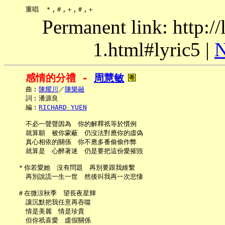
Permanent link: http:/
1.html#lyric5 |
N
感情的分禮 - 
周慧敏
     曲︰
陳耀川
／
陳樂融
     詞︰潘源良

     編︰
RICHARD YUEN
     不必一聲聲因為　你的解釋祇等於慣例

     就算願　被你蒙蔽　仍沒法對應你的虛偽

     真心相依的關係　你不應多番偷偷作弊

     就算是　心醉著迷　仍是要把這份愛摧毀

   ＊你若愛她　沒有問題　再別要跟我維繫

     再別說謊一生一世　然後叫我再一次悲悽

   ＃在微涼秋季　望長夜星輝

     讓沉默把我任意再吞噬

     情是美麗　情是珍貴

     但你祇喜愛　虛假關係
