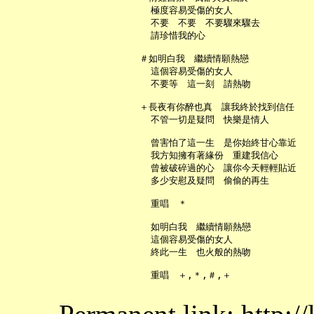
     極度容易受傷的女人

     不要　不要　不要驟來驟去

     請珍惜我的心

   ＃如明白我　繼續情願熱戀

     這個容易受傷的女人

     不要等　這一刻　請熱吻

   ＋長夜有你醉也真　讓我終於找到信任

     不管一切是疑問　快樂是情人

     曾害怕了這一生　是你始終甘心靠近

     我方知擁有著緣份　重建我信心

     曾被破碎過的心　讓你今天輕輕貼近

     多少安慰及疑問　偷偷的再生

     重唱　＊

     如明白我　繼續情願熱戀

     這個容易受傷的女人

     終此一生　也火般的熱吻
