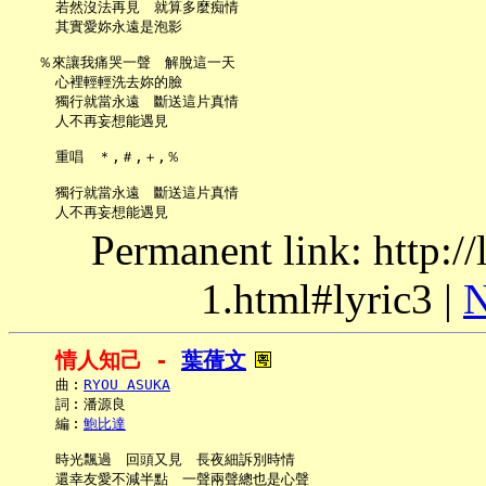
     若然沒法再見　就算多麼痴情

     其實愛妳永遠是泡影

   ％來讓我痛哭一聲　解脫這一天

     心裡輕輕洗去妳的臉

     獨行就當永遠　斷送這片真情

     人不再妄想能遇見

     重唱　＊,＃,＋,％

     獨行就當永遠　斷送這片真情

Permanent link: http:/
1.html#lyric3 |
N
情人知己 - 
葉蒨文
     曲︰
RYOU ASUKA
     詞︰潘源良

     編︰
鮑比達
     時光飄過　回頭又見　長夜細訴別時情

     還幸友愛不減半點　一聲兩聲總也是心聲
