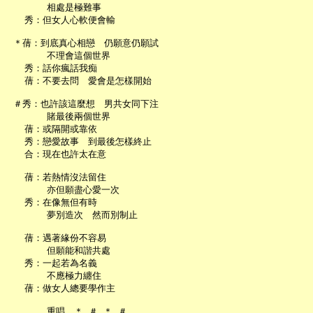
       相處是極難事

   秀：但女人心軟便會輸

 ＊蒨：到底真心相戀　仍願意仍願試

       不理會這個世界

   秀：話你瘋話我痴

   蒨：不要去問　愛會是怎樣開始

 ＃秀：也許該這麼想　男共女同下注

       賭最後兩個世界

   蒨：或隔開或靠依

   秀：戀愛故事　到最後怎樣終止

   合：現在也許太在意

   蒨：若熱情沒法留住

       亦但願盡心愛一次

   秀：在像無但有時

       夢別造次　然而別制止

   蒨：遇著緣份不容易

       但願能和諧共處

   秀：一起若為名義

       不應極力纏住

   蒨：做女人總要學作主
