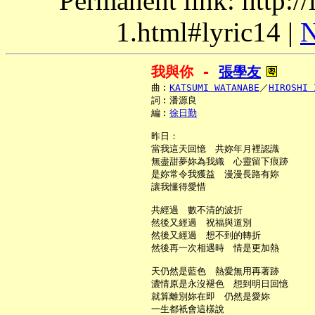
Permanent link: http:/
1.html#lyric14 |
N
我與你 - 
張學友
     曲︰
KATSUMI WATANABE
／
HIROSHI 
     詞︰潘源良

     編︰
徐日勤
     昨日：

     當我這天回憶　共妳年月裡認識

     無盡甜夢妳為我織　心靈留下痕跡

     是妳常令我獲益　漫漫長路有妳

     讓我懂得愛惜

     共經過　數不清的波折

     然後又經過　祝福與道別

     然後又經過　想不到的轉折

     然後再一次相遇時　情是更加熱

     天仍然是藍色　熱愛無用再著跡

     濃情原是永沒褪色　想到明日回憶

     就算離別妳在即　仍然是愛妳

     一生都衹會這樣說
