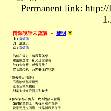
Permanent link: http:/
1.
情深說話未曾講 - 
黎明
     曲︰
雷頌德
     詞︰潘源良

     編︰
雷頌德
     仍然在遠方　追我夢與想

     繼續懷念你　卻又這麼漫長

     從前未會想　感覺是雙方

     你若燃亮我　我亦要懂得釋放

   ＊過去每日同路往

     不懂珍惜那些境況

     這晚我獨來獨往

     卻是太後悔浪費共對時光

   ＃你這剎那在何方　我有說話未曾講

     如何能連繫上　與你再相伴在旁

     愛意要是沒回響　世界與我又何干
