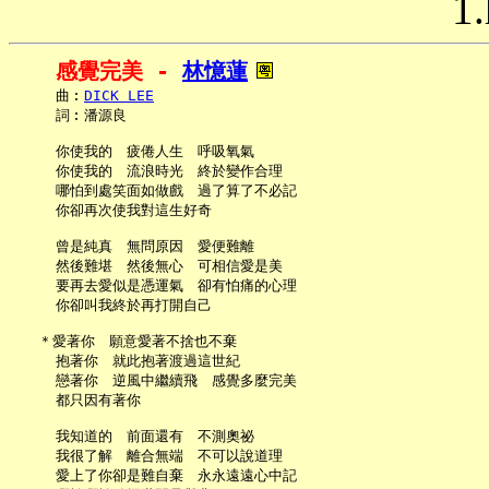
1.
感覺完美 - 
林憶蓮
     曲︰
DICK LEE
     詞︰潘源良

     你使我的　疲倦人生　呼吸氧氣

     你使我的　流浪時光　終於變作合理

     哪怕到處笑面如做戲　過了算了不必記

     你卻再次使我對這生好奇

     曾是純真　無問原因　愛便難離

     然後難堪　然後無心　可相信愛是美

     要再去愛似是憑運氣　卻有怕痛的心理

     你卻叫我終於再打開自己

   ＊愛著你　願意愛著不捨也不棄

     抱著你　就此抱著渡過這世紀

     戀著你　逆風中繼續飛　感覺多麼完美

     都只因有著你

     我知道的　前面還有　不測奧祕

     我很了解　離合無端　不可以說道理

     愛上了你卻是難自棄　永永遠遠心中記
