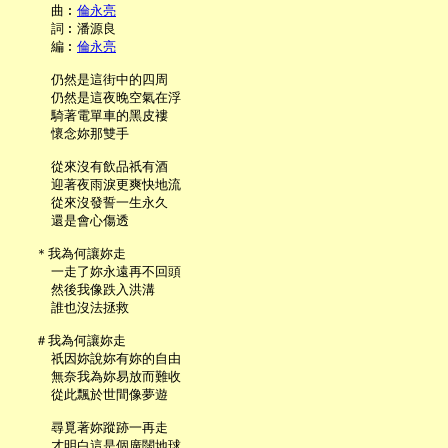
     曲︰
倫永亮
     詞︰潘源良

     編︰
倫永亮
     仍然是這街中的四周

     仍然是這夜晚空氣在浮

     騎著電單車的黑皮褸

     懷念妳那雙手

     從來沒有飲品祇有酒

     迎著夜雨淚更爽快地流

     從來沒發誓一生永久

     還是會心傷透

   ＊我為何讓妳走

     一走了妳永遠再不回頭

     然後我像跌入洪溝

     誰也沒法拯救

   ＃我為何讓妳走

     祇因妳說妳有妳的自由

     無奈我為妳易放而難收

     從此飄於世間像夢遊

     尋覓著妳蹤跡一再走

     才明白這是個廣闊地球
