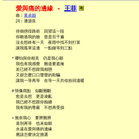
愛與痛的邊緣 - 
王菲
     曲︰
黃卓穎
     詞︰潘源良

     俳徊徬徨路前　回望這一段

     你吻過我的臉　曾是百千遍

     沒去想終有一天　夜雨中找不到打算

     讓我孤單這邊　一點鐘等到三點

   ＊哪怕與你相見　仍是我心願

     我也有我感覺　難道要遮掩

     若已經不想跟我相戀

     又卻怎麼口口聲聲的欺騙

     讓我一等再等　在等一天共你拾回溫暖

   ＃情像雨點　似斷難斷

     愈是去想　更是凌亂

     我已經不想跟你痴纏

     我有我的尊嚴　不想再受損

   ＋無奈我心　要辨難辨

     道別再等　也未如願

     永遠在愛與痛的邊緣

     應該怎麼決定挑選
