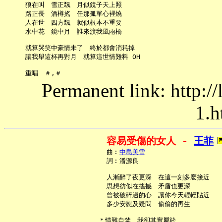
     狼在叫　雪正飄　月似鏡子天上照

     路正長　酒樽搖　任那孤單心裡燒

     人在世　四方飄　就似根本不重要

     水中花　鏡中月　誰來渡我風雨橋

     就算哭笑中豪情未了　終於都會消耗掉

     讓我舉這杯再對月　就算這世情難料 OH

Permanent link: http:/
1.h
容易受傷的女人 - 
王菲
     曲︰
中島美雪
     詞︰潘源良

     人漸醉了夜更深　在這一刻多麼接近

     思想彷似在搖撼　矛盾也更深

     曾被破碎過的心　讓你今天輕輕貼近

     多少安慰及疑問　偷偷的再生

   ＊情難自禁　我卻其實屬於
