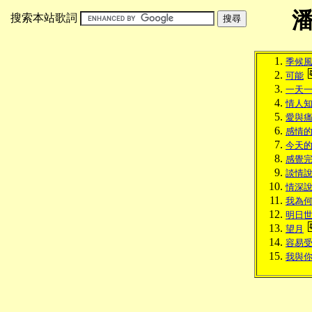
搜索本站歌詞
季候
可能
一天
情人
愛與
感情
今天
感覺
談情
情深
我為
明日
望月
容易
我與