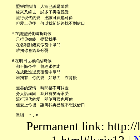
     盟誓跟痴情　人漸已說是陳舊

     緣來又緣去　試多了再沒難受

     流行現代的愛　應該可買也可偷

     但愛上你後　何以我卻始終找不到借口

   ＊在無盡變化轉折時候

     只得你始終　捉緊我手

     在名利對錯真假當中爭鬥

     唯獨你會給我分憂

   ＃在明日世界終結時候

     都不悔今生　曾經跟你走

     在成敗進退反覆當中爭鬥

     唯獨有　你的愛　如動力　在背後

     無盡的深情　時間都不可抹走

     旁人話頑固　我只有笑著承受

     流行現代的愛　即使可買也可偷

     但愛上你後　誰叫我再已經不想找借口

Permanent link: http:/