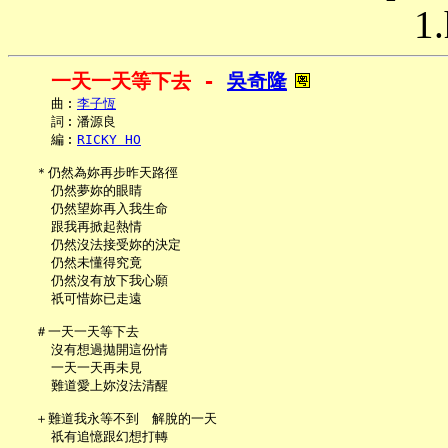
1.
一天一天等下去 - 
吳奇隆
     曲︰
李子恆
     詞︰潘源良

     編︰
RICKY HO
   ＊仍然為妳再步昨天路徑

     仍然夢妳的眼睛

     仍然望妳再入我生命

     跟我再掀起熱情

     仍然沒法接受妳的決定

     仍然未懂得究竟

     仍然沒有放下我心願

     祇可惜妳已走遠

   ＃一天一天等下去

     沒有想過拋開這份情

     一天一天再未見

     難道愛上妳沒法清醒

   ＋難道我永等不到　解脫的一天

     祇有追憶跟幻想打轉
