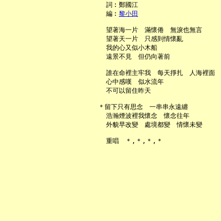
     詞︰鄭國江

     編︰
黎小田
     望著海一片　滿懷倦　無淚也無言

     望著天一片　只感到情懷亂

     我的心又似小木船

     遠景不見　但仍向著前

     誰在命裡主牢我　每天掙扎　人海裡面

     心中感嘆　似水流年

     不可以留住昨天

   ＊留下只有思念　一串串永遠纏

     浩瀚煙波裡我懷念　懷念往年

     外貌早改變　處境都變　情懷未變
