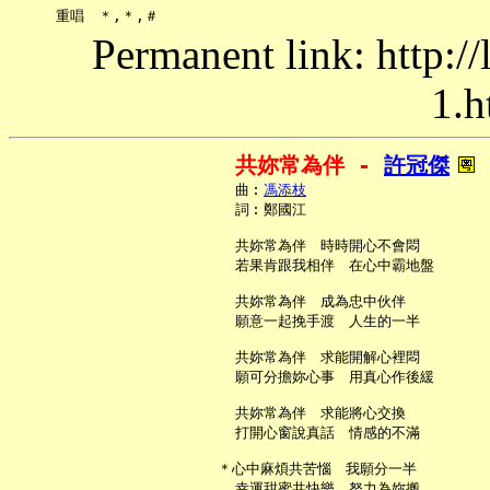
Permanent link: http:/
1.h
共妳常為伴 - 
許冠傑
     曲︰
馮添枝
     詞︰鄭國江

     共妳常為伴　時時開心不會悶

     若果肯跟我相伴　在心中霸地盤

     共妳常為伴　成為忠中伙伴

     願意一起挽手渡　人生的一半

     共妳常為伴　求能開解心裡悶

     願可分擔妳心事　用真心作後緩

     共妳常為伴　求能將心交換

     打開心窗說真話　情感的不滿

   ＊心中麻煩共苦惱　我願分一半

     幸運甜蜜共快樂　努力為妳搬
