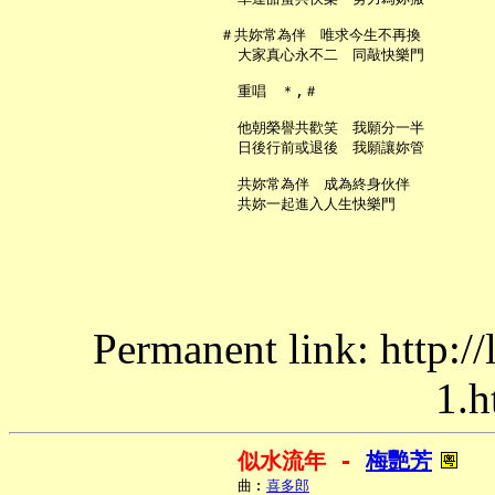
   ＃共妳常為伴　唯求今生不再換

     大家真心永不二　同敲快樂門

     重唱　＊,＃

     他朝榮譽共歡笑　我願分一半

     日後行前或退後　我願讓妳管

     共妳常為伴　成為終身伙伴

Permanent link: http:/
1.h
似水流年 - 
梅艷芳
     曲︰
喜多郎