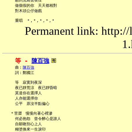
     願到荒島去長住

     做個假的你　天天都相對

     對木頭公仔做戲

Permanent link: http:/
1.
等 - 
陳百強
     曲︰
陳百強
     詞︰鄭國江

     等　寂寞到夜深

     夜已靜荒涼　夜已靜昏暗

     莫道你在選擇人

     人亦能選擇你

     公平　原沒半點偏心

   ＊苦澀　慢慢向著心裡滲

     何必抱怨　曾令醉心是誰人

     自願吻別心上人

     糊塗換來一生淚印
