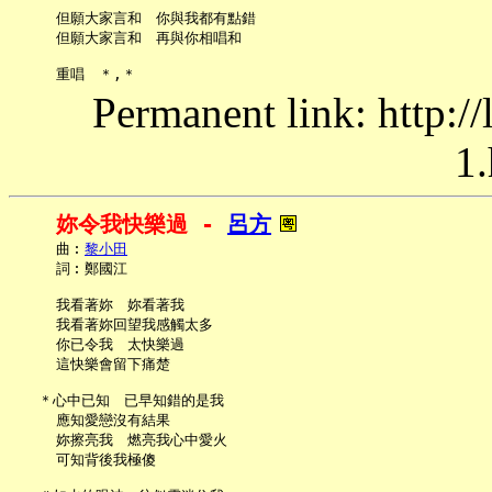
     但願大家言和　你與我都有點錯

     但願大家言和　再與你相唱和

Permanent link: http:/
1.
妳令我快樂過 - 
呂方
     曲︰
黎小田
     詞︰鄭國江

     我看著妳　妳看著我

     我看著妳回望我感觸太多

     你已令我　太快樂過

     這快樂會留下痛楚

   ＊心中已知　已早知錯的是我

     應知愛戀沒有結果

     妳擦亮我　燃亮我心中愛火

     可知背後我極傻
