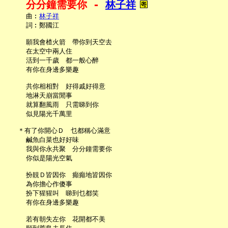
分分鐘需要你 - 
林子祥
     曲︰
林子祥
     詞︰鄭國江

     願我會楂火箭　帶你到天空去

     在太空中兩人住

     活到一千歲　都一般心醉

     有你在身邊多樂趣

     共你相相對　好得戚好得意

     地淋天崩當閒事

     就算翻風雨　只需睇到你

     似見陽光千萬里

   ＊有了你開心Ｄ　乜都稱心滿意

     鹹魚白菜也好好味

     我與你永共聚　分分鐘需要你

     你似是陽光空氣

     扮靚Ｄ皆因你　癲癲地皆因你

     為你擔心作傻事

     扮下猩猩叫　睇到乜都笑

     有你在身邊多樂趣

     若有朝失左你　花開都不美
