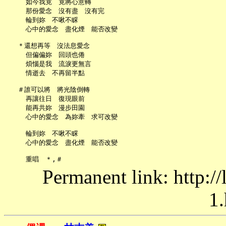
     如今我竟　竟將心意轉

     那份愛念　沒有盡　沒有完

     輪到妳　不啾不睬

     心中的愛念　盡化煙　能否改變

   ＊還想再等　沒法息愛念

     但偏偏妳　回頭也倦

     煩惱是我　流淚更無言

     情逝去　不再留半點

   ＃誰可以將　將光陰倒轉

     再讓往日　復現眼前

     能再共妳　漫步田園

     心中的愛念　為妳牽　求可改變

     輪到妳　不啾不睬

     心中的愛念　盡化煙　能否改變

Permanent link: http:/
1.