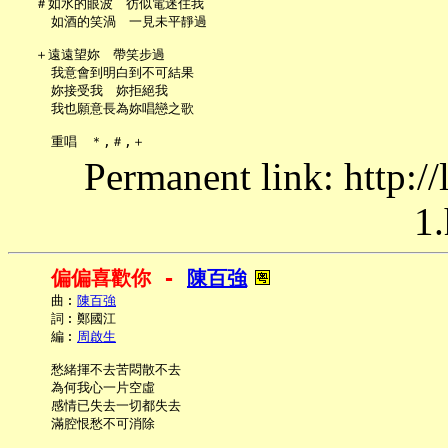
   ＃如水的眼波　彷似電迷住我

     如酒的笑渦　一見未平靜過

   ＋遠遠望妳　帶笑步過

     我意會到明白到不可結果

     妳接受我　妳拒絕我

     我也願意長為妳唱戀之歌

Permanent link: http:/
1.
偏偏喜歡你 - 
陳百強
     曲︰
陳百強
     詞︰鄭國江

     編︰
周啟生
     愁緒揮不去苦悶散不去

     為何我心一片空虛

     感情已失去一切都失去

     滿腔恨愁不可消除
