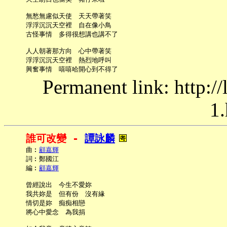
     無愁無慮似天使　天天帶著笑

     浮浮沉沉天空裡　自在像小鳥

     古怪事情　多得很想講也講不了

     人人朝著那方向　心中帶著笑

     浮浮沉沉天空裡　熱烈地呼叫

Permanent link: http:/
1.
誰可改變 - 
譚詠麟
     曲︰
顧嘉輝
     詞︰鄭國江

     編︰
顧嘉輝
     曾經說出　今生不愛妳

     我共妳是　但有份　沒有緣

     情切是妳　痴痴相戀

     將心中愛念　為我捐
