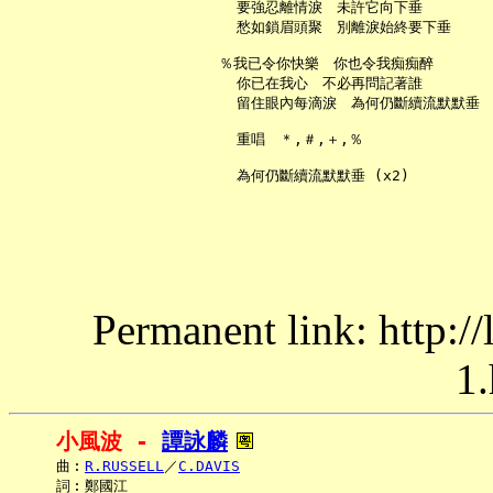
     要強忍離情淚　未許它向下垂

     愁如鎖眉頭聚　別離淚始終要下垂

   ％我已令你快樂　你也令我痴痴醉

     你已在我心　不必再問記著誰

     留住眼內每滴淚　為何仍斷續流默默垂

     重唱　＊,＃,＋,％

Permanent link: http:/
1.
小風波 - 
譚詠麟
     曲︰
R.RUSSELL
／
C.DAVIS
     詞︰鄭國江
