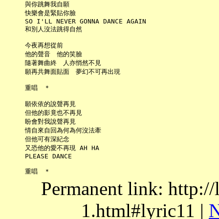
     與你跳舞我自願

     快樂會是緊貼你臉

     SO I'LL NEVER GONNA DANCE AGAIN

     和別人沒法跳得自然

     今夜再想從前

     他的聲音　他的笑臉

     隨著舞曲終　人亦悄然不見

     願再共舞面貼面　夢幻不可再出現

     重唱　＊

     願依依的說聲再見

     但他的影竟也不再見

     盼會對我說聲再見

     情自來自回為何為何沒法牽

     但他可有深紀念

     又恐他的愛不再現 AH HA

     PLEASE DANCE

Permanent link: http:/
1.html#lyric11 |
N