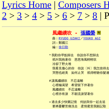
Lyrics Home
|
Composers 
2
>
3
>
4
>
5
>
6
>
7
>
8
| P
風繼續吹 - 
張國榮
     曲︰
RYUDO UZAKI
／
YOUKO AGI
     詞︰鄭國江

     編︰
徐日勤
   ＊我勸你早點歸去　你說你不想歸去

     祇叫我抱著你　悠悠海風輕輕吹

     冷卻了野火堆

     我看見傷心的你　你說〔叫〕我怎捨得去
     哭態也絕美　如何止哭　祇得輕吻你髮邊
   ＃讓風繼續吹　不忍遠離

     心裡極渴望　希望留下伴著你

     風繼續吹　不忍遠離

     心裡亦有淚　不願流淚望著你

   ＋過去多少快樂記憶　何妨與你一起去追

     要將憂鬱苦痛洗去　柔情蜜意我願記取
