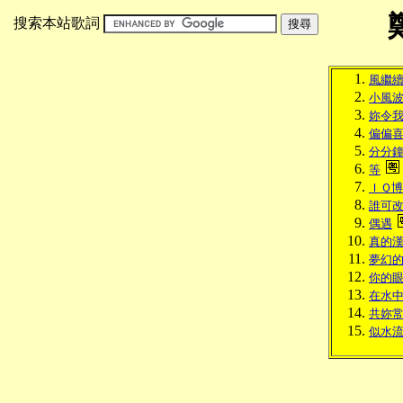
搜索本站歌詞
風繼
小風
妳令
偏偏
分分
等
ＩＱ
誰可
偶遇
真的
夢幻
你的
在水
共妳
似水