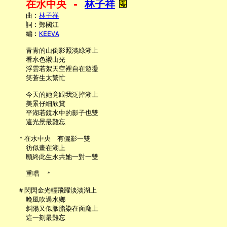
在水中央 - 
林子祥
     曲︰
林子祥
     詞︰鄭國江

     編︰
KEEVA
     青青的山倒影照淡綠湖上

     看水色襯山光

     浮雲若絮天空裡自在遊盪

     笑蒼生太繁忙

     今天的她竟跟我泛掉湖上

     美景仔細欣賞

     平湖若鏡水中的影子也雙

     這光景最難忘

   ＊在水中央　有儷影一雙

     彷似畫在湖上

     願終此生永共她一對一雙

     重唱　＊

   ＃閃閃金光輕飛躍淡淡湖上

     晚風吹過水鄉

     斜陽又似胭脂染在面龐上

     這一刻最難忘
