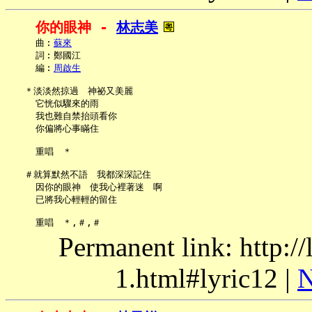
你的眼神 - 
林志美
     曲︰
蘇來
     詞︰鄭國江

     編︰
周啟生
   ＊淡淡然掠過　神祕又美麗

     它恍似驟來的雨

     我也難自禁抬頭看你

     你偏將心事瞞住

     重唱　＊

   ＃就算默然不語　我都深深記住

     因你的眼神　使我心裡著迷　啊

     已將我心輕輕的留住

Permanent link: http:/
1.html#lyric12 |
N