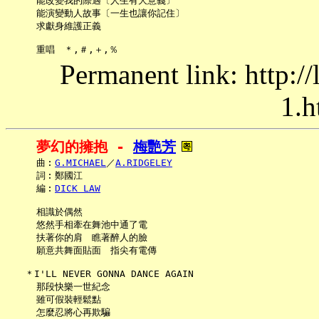
     能改變我的際遇〔人生有大意義〕

     能演變動人故事〔一生也讓你記住〕

     求獻身維護正義

Permanent link: http:/
1.h
夢幻的擁抱 - 
梅艷芳
     曲︰
G.MICHAEL
／
A.RIDGELEY
     詞︰鄭國江

     編︰
DICK LAW
     相識於偶然

     悠然手相牽在舞池中通了電

     扶著你的肩　瞧著醉人的臉

     願意共舞面貼面　指尖有電傳

   ＊I'LL NEVER GONNA DANCE AGAIN

     那段快樂一世紀念

     雖可假裝輕鬆點

     怎麼忍將心再欺騙
