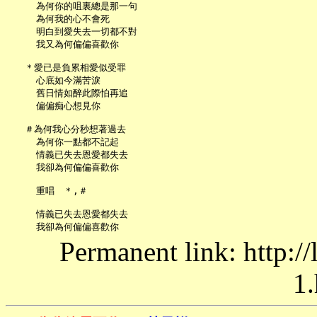
     為何你的咀裏總是那一句

     為何我的心不會死

     明白到愛失去一切都不對

     我又為何偏偏喜歡你

   ＊愛已是負累相愛似受罪

     心底如今滿苦淚

     舊日情如醉此際怕再追

     偏偏痴心想見你

   ＃為何我心分秒想著過去

     為何你一點都不記起

     情義已失去恩愛都失去

     我卻為何偏偏喜歡你

     重唱　＊,＃

     情義已失去恩愛都失去

Permanent link: http:/
1.