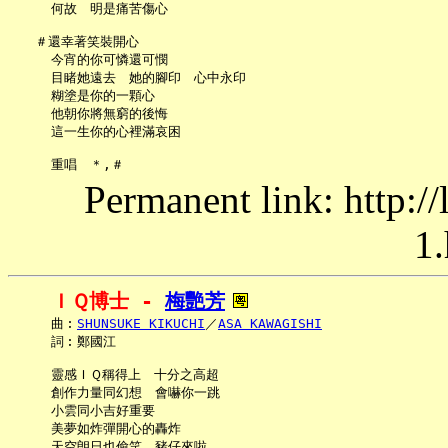
     何故　明是痛苦傷心

   ＃還幸著笑裝開心

     今宵的你可憐還可憫

     目睹她遠去　她的腳印　心中永印

     糊塗是你的一顆心

     他朝你將無窮的後悔

     這一生你的心裡滿哀困

Permanent link: http:/
1.
ＩＱ博士 - 
梅艷芳
     曲︰
SHUNSUKE KIKUCHI
／
ASA KAWAGISHI
     詞︰鄭國江

     靈感ＩＱ稱得上　十分之高超

     創作力量同幻想　會嚇你一跳

     小雲同小吉好重要

     美夢如炸彈開心的轟炸

     天空朗日也偷笑　豬仔來啦
