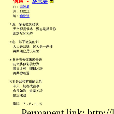
偶遇 - 
林志美
     曲︰
李雅桑
     詞︰鄭國江

     編︰
鮑比達
   ＊風　帶著微笑輕吹

     天空裡雲偶遇　難忘是當天你

     那默然的相醉

   ＃心　印下微笑的影

     天天去回味　迷人是一剎那

     再回頭已是沒法追

   ＋看著看著你來來去去

     彷似彷似彩雲散聚

     哪日才可　哪日才許

     再共你相遇

   ％要是以後有緣能見你

     今天一切都成往事

     會是如歌　會是如詩

     怕沒法遇

Permanent link: http:/