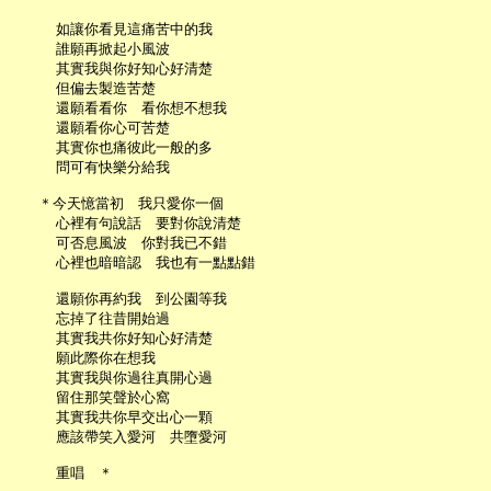
     如讓你看見這痛苦中的我

     誰願再掀起小風波

     其實我與你好知心好清楚

     但偏去製造苦楚

     還願看看你　看你想不想我

     還願看你心可苦楚

     其實你也痛彼此一般的多

     問可有快樂分給我

   ＊今天憶當初　我只愛你一個

     心裡有句說話　要對你說清楚

     可否息風波　你對我已不錯

     心裡也暗暗認　我也有一點點錯

     還願你再約我　到公園等我

     忘掉了往昔開始過

     其實我共你好知心好清楚

     願此際你在想我

     其實我與你過往真開心過

     留住那笑聲於心窩

     其實我共你早交出心一顆

     應該帶笑入愛河　共墮愛河

     重唱　＊
