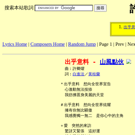
搜索本站歌詞
出乎
Lyrics Home
|
Composers Home
|
Random Jump
| Page 1 | Prev | Nex
出乎意料 - 
山風點伙
     曲︰許卿燿

     詞︰
白進法
／
黃桂蘭
   ＊出乎意料　想向全世界宣告

     心激動無法按捺

     我彷彿置身美麗的天堂

   ＃出乎意料　想向全世界炫耀

     擁有你無比驕傲

     我感覺獨一無二　是你心中的主角

   ＋愛　突然的來訪

     驚訝又緊張　這好運
