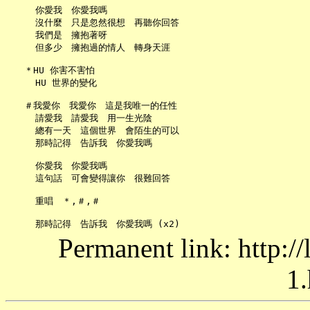
     你愛我　你愛我嗎

     沒什麼　只是忽然很想　再聽你回答

     我們是　擁抱著呀

     但多少　擁抱過的情人　轉身天涯

   ＊HU 你害不害怕

     HU 世界的變化

   ＃我愛你　我愛你　這是我唯一的任性

     請愛我　請愛我　用一生光陰

     總有一天　這個世界　會陌生的可以

     那時記得　告訴我　你愛我嗎

     你愛我　你愛我嗎

     這句話　可會變得讓你　很難回答

     重唱　＊,＃,＃

Permanent link: http:/
1.