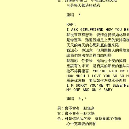
   合︰好像身不由己　不能自己很失敗

       可是每天都過得精彩

       重唱　＊

       RAP︰

       I ASK GIRLFRIEND HOW YOU 
       我從來沒有想過　愛情會變得如此無奈
       是命運嗎　難道難過是上天的安排沒辦
       天天的每天的心思到底由誰來陪

       我誠心　你誠意　但周圍擾人的環境始
       讓我們無法在這裡自由相戀

       我精彩　你發呆　兩顆心不安的搖擺

       應該有的未來　是否真的那麼的無法期
       捨不得再傷害　YOU'RE GIRL MY GI
       HOW MUCH I LOVE YOU SO SO M
       看著你哀愁　要我如何怎麼承受面對

       I'M SORRY YOU'RE MY SWEETHE
       MY ONE AND ONLY BABY

       重唱　＃,＊

   男︰會不會有一點無奈

   女︰會不會有一點太快

   合︰可是你給我的愛　讓我養成了依賴

       心中充滿愛的節拍
