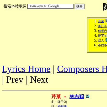
搜索本站歌詞
芹菜
緣訂
你愛
愛不
路人
不得
Lyrics Home
|
Composers 
| Prev | Next
芹菜 - 
林志穎
     曲︰陳子鴻

     詞︰
鄔裕康