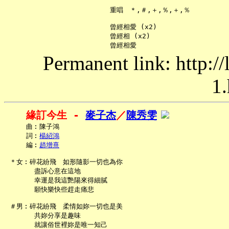
     重唱　＊,＃,＋,％,＋,％

     曾經相愛 (x2)

     曾經相 (x2)

Permanent link: http:/
1.
緣訂今生 - 
麥子杰
／
陳秀雯
     曲︰陳子鴻

     詞︰
楊紹鴻
     編︰
趙增熹
 ＊女︰碎花紛飛　如形隨影一切也為你

       盡訴心意在這地

       幸運是我這艷陽來得細膩

       願快樂快些趕走痛悲

 ＃男︰碎花紛飛　柔情如妳一切也是美

       共妳分享是趣味

       就讓俗世裡妳是唯一知己
