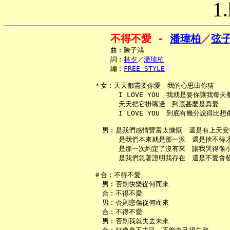
1.
不得不愛 - 
潘瑋柏
／
弦
     曲︰陳子鴻

     詞︰
林夕
／
潘瑋柏
     編︰
FREE STYLE
 ＊女︰天天都需要你愛　我的心思由你猜

       I LOVE YOU　我就是要你讓我每天
       天天把它掛嘴邊　到底甚麼是真愛

       I LOVE YOU　到底有幾分說得比想
   男︰是我們感情豐富太慷慨　還是有上天安排
       是我們本來就是那一派　還是捨不得才
       是那一次約定了沒有來　讓我哭得像小
       是我們急著證明我存在　還是不愛會發呆
 ＃合︰不得不愛

   男︰否則快樂從何而來

   合︰不得不愛

   男︰否則悲傷從何而來

   合︰不得不愛

   男︰否則我就失去未來
