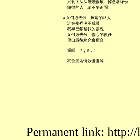
     只剩下深深淺淺傷痕　悼念著緣份

     懂得的人　請不要追問

   ＃又何必去恨　擦肩的路人

     誰在夜裡泣不成聲

     我早已鎖緊我的靈魂

     又何必去分　傷心的責任

     傷口最後終究會癒合

     重唱　＊,＃,＃

Permanent link: http:/