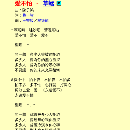
愛不怕 - 
草蜢
     曲︰陳子鴻

     詞︰
蔡一智
     編︰
王雙駿
／
楊振龍
   ＊啊啦嗎　哇沙吧　劈哩啪啦

     愛不怕　愛不　愛不

     重唱　＊

     想一想　多少人曾被你拒絕

     多少人　曾為你的無心流淚

     多少人　曾為你的冷漠心碎

     不要讓　你的未來充滿後悔

   ＃愛不怕　怕不愛　不怕愛　不怕多

     怕不多　多不怕　心打開　打開心

     勇敢去愛　愛　〔永遠愛不〕

     永遠愛不怕

     重唱　＊,＊

     想一想　你曾被多少人拒絕

     多少人　曾經無心讓你流淚

     多少人　曾經冷漠令你心碎
