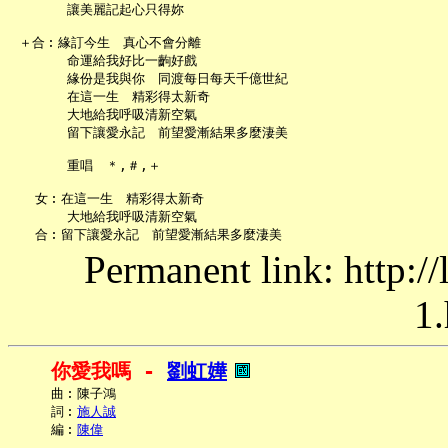
       讓美麗記起心只得妳

 ＋合︰緣訂今生　真心不會分離

       命運給我好比一齣好戲

       緣份是我與你　同渡每日每天千億世紀

       在這一生　精彩得太新奇

       大地給我呼吸清新空氣

       留下讓愛永記　前望愛漸結果多麼淒美

       重唱　＊,＃,＋

   女︰在這一生　精彩得太新奇

       大地給我呼吸清新空氣

Permanent link: http:/
1.
你愛我嗎 - 
劉虹嬅
     曲︰陳子鴻

     詞︰
施人誠
     編︰
陳偉