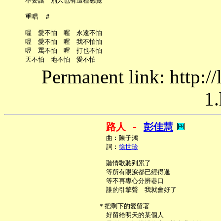
     不要讓　別人也有這種感覺

     重唱　＃

     喔　愛不怕　喔　永遠不怕

     喔　愛不怕　喔　我不怕怕

     喔　罵不怕　喔　打也不怕

Permanent link: http:/
1.
路人 - 
彭佳慧
     曲︰陳子鴻

     詞︰
徐世珍
     聽情歌聽到累了

     等所有眼淚都已經得逞

     等不再專心分辨巷口

     誰的引擎聲　我就會好了

   ＊把剩下的愛留著

     好留給明天的某個人
