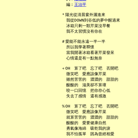
     編︰
王治平
   ＊陽光從清晨窗外灑進來

     我從DOWN到谷低的夢中醒過來

     冰箱只剩一顆芹菜沒早餐

     我不太習慣沒有你在

   ＃愛能不能永遠一半一半

     所以我學著釋懷

     當我開著冰箱看著芹菜發呆

     心情還是有一點無奈

   ＋OH　算了吧　忘了吧　丟開吧

     微笑吧　愛應該像芹菜

     雖然苦苦的　澀澀的　甜甜的

     酸酸的　滋美卻不算壞

     咬一口回憶　把你存心低

     失去了感情　還有感激

   ％OH　算了吧　忘了吧　丟開吧

     微笑吧　愛應該像芹菜

     就算苦苦的　澀澀的　甜甜的

     酸酸的　愛要健康自然

     勇氣像海綿　吸乾我的淚

     我不怕孤單　因為曾經相愛
