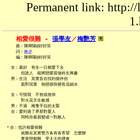
Permanent link: http:/
1.
相愛很難 - 
張學友
／
梅艷芳
     曲︰陳輝陽@好好笑

     詞︰
林夕
     編︰陳輝陽@好好笑

   女︰最好　有生一日都愛下去

       但誰人　能將戀愛當做終生興趣

   男︰生活　其實旨在找到個伴侶

       面對現實　熱戀很快變長流細水

   女︰可惜我　不智或僥倖

       對火花天生敏感

   男︰不過　兩隻手拉的太緊

   合︰愛到過了界那對愛人

       同時亦最易變成一對敵人

 ＊合︰也許相愛很難

       就難在其實雙方各有各寄望　怎麼辦

       要單戀都難　受太大的禮會
