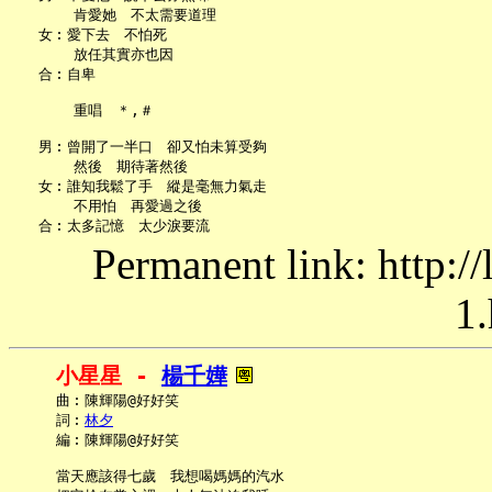
       肯愛她　不太需要道理

   女︰愛下去　不怕死

       放任其實亦也因

   合︰自卑

       重唱　＊,＃

   男︰曾開了一半口　卻又怕未算受夠

       然後　期待著然後

   女︰誰知我鬆了手　縱是毫無力氣走

       不用怕　再愛過之後

Permanent link: http:/
1.
小星星 - 
楊千嬅
     曲︰陳輝陽@好好笑

     詞︰
林夕
     編︰陳輝陽@好好笑

     當天應該得七歲　我想喝媽媽的汽水
