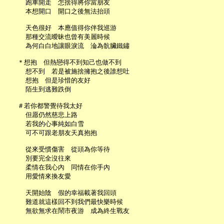
     跑車開走　怎捨得將你當朋友

     本想開口　開口之後無法抬頭

     天色很好　本應值得你伴我巡游

     那種交流曖昧也曾有美麗時候

     為何白白地讓眼淚流　淪為骯臟鐵鏽

   ＊想抱　但熱戀得不到知己也做不到

     想不到　若是被施捨擁抱之後誰想吐

     想抱　但是珍惜的友好

     陌生到逃難跌倒

   ＃若你都警覺待我太好

     但愿仍然慈悲上路

     若我的心事純如白雪

     可不可跟老朋友天真抱抱

     從來受慣傷害　從頭為你等待

     別要完全沒往來

     柔情在我心內　同情在你手內

     用愛情來換友愛

     天開始陰　假的幸福載著我回頭

     難道就這樣回不到我們最快樂時候

     無欲無求在鬧市夜游　成為終生戰友
