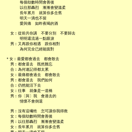
       每個劫數時間會善後

       以往那轟烈　漸漸會變溫柔

       長年累月　就算你多念舊

       明天一滴也不留

       愛與痛　如昨夜喝的酒

   女︰從前共你講　不要分別　不要歸去

       明明還流過一點眼淚

   男︰又再跟你相遇　跟你相對

       為何完全已經能面對

 ＊女︰最愛都會過去　都會散去

   男︰都會退去　既然難忘

   合︰為何連記得都太累

   女︰最痛都會過去　都會散去

   男︰都會退去　我們如何

   合︰仍然能活下去

   女︰往事　就像是一道橋

   男︰你〔與〕我　會過去的

       情懷不會倒退

   男︰沒有這犧牲　怎可讓你我得救

   女︰每個劫數時間會善後

   男︰以往那轟烈　漸漸會變溫柔

   女︰長年累月　就算你多念舊
