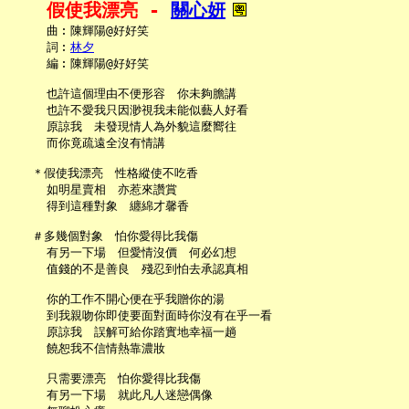
假使我漂亮 - 
關心妍
     曲︰陳輝陽@好好笑

     詞︰
林夕
     編︰陳輝陽@好好笑

     也許這個理由不便形容　你未夠膽講

     也許不愛我只因渺視我未能似藝人好看

     原諒我　未發現情人為外貌這麼嚮往

     而你竟疏遠全沒有情講

   ＊假使我漂亮　性格縱使不吃香

     如明星賣相　亦惹來讚賞

     得到這種對象　纏綿才馨香

   ＃多幾個對象　怕你愛得比我傷

     有另一下場　但愛情沒價　何必幻想

     值錢的不是善良　殘忍到怕去承認真相

     你的工作不開心便在乎我贈你的湯

     到我親吻你即使要面對面時你沒有在乎一看

     原諒我　誤解可給你踏實地幸福一趟

     饒恕我不信情熱靠濃妝

     只需要漂亮　怕你愛得比我傷

     有另一下場　就此凡人迷戀偶像
