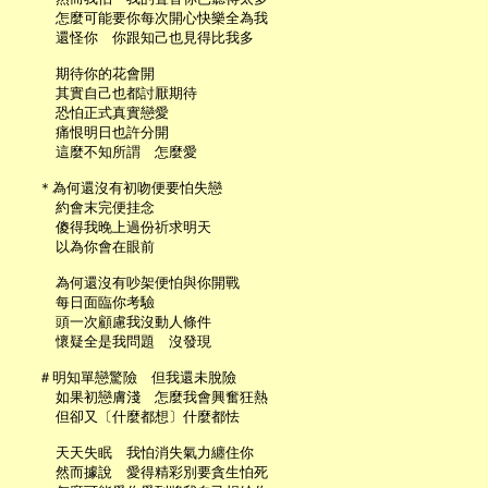
     怎麼可能要你每次開心快樂全為我

     還怪你　你跟知己也見得比我多

     期待你的花會開

     其實自己也都討厭期待

     恐怕正式真實戀愛

     痛恨明日也許分開

     這麼不知所謂　怎麼愛

   ＊為何還沒有初吻便要怕失戀

     約會末完便挂念

     傻得我晚上過份祈求明天

     以為你會在眼前

     為何還沒有吵架便怕與你開戰

     每日面臨你考驗

     頭一次顧慮我沒動人條件

     懷疑全是我問題　沒發現

   ＃明知單戀驚險　但我還未脫險

     如果初戀膚淺　怎麼我會興奮狂熱

     但卻又〔什麼都想〕什麼都怯

     天天失眠　我怕消失氣力纏住你

     然而據說　愛得精彩別要貪生怕死
