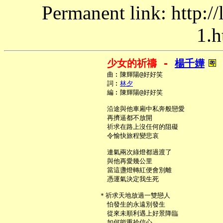
Permanent link: http:/
1.h
少女的祈禱 - 
楊千嬅
     曲︰陳輝陽@好好笑

     詞︰
林夕
     編︰陳輝陽@好好笑

     沿途與他車廂中私奔般戀愛

     再擠逼都不放開

     祈求在路上沒任何的阻礙

     令愉快旅程變悲哀

     連氣兩次綠燈都過渡了

     與他再愛幾公里

     當這盞燈轉紅便會別離

     憑運氣決定我生死

   ＊祈求天地放過一雙戀人

     怕發生的永遠別發生

     從來未順利遇上好景降臨

     如何能重拾信心
