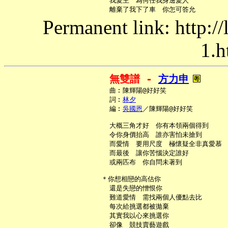
     我愛主　為何任我身邊愛人

Permanent link: http:/
1.h
無雙譜 - 
方力申
     曲︰陳輝陽@好好笑

     詞︰
林夕
     編︰
吳國恩
／陳輝陽@好好笑

     大概三角才好　你有本領兩個得到

     令你身價抬高　誰亦害怕未搶到

     而愛情　要用尺度　極懷疑全非真愛慕

     而最後　讓你苦惱決定誰好

     或兩匹布　你自問未著到

   ＊你想相戀的高估你

     還是失戀的憎恨你

     難道愛情　需找兩個人優點去比

     每次給挑選都被拋棄

     其實我以心來挑選你

     卻像　競技賣藝遊戲
