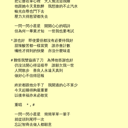
     把它搶在掌心裡　大人無法迫我睡

     他跟她今天竟飲醉　我想搶的不止汽水

     輸光自尊也鬥下去

     壓力大得慾望都失去

     一閃一閃小星星　開開心心的唱詩

     但為何一畢業才知　一世我也要考試

   ＊誰也好　即使愛侶都沒有必要待我好

     甜辣酸苦都一樣當寶　誰亦會計數

     犧牲才得到的快樂　亦沒什麼味道

   ＃難怪我雙協插了刀　為博他答謝也好

     仍沒法開心得這樣早　誰願欠我一世

     人間散步　善良人永遠天真到

     做好心不信得惡報

     終於都跟他分手了　我開過的心不算少

     今天起睡得夠最重要

     以後幸福亦未必敢笑

     重唱　＊,＃

     一閃一閃小星星　簡簡單單一輩子

     就從頭到尾哼一次
