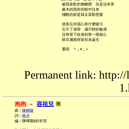
     被我喜歡的都離開　但是沒有害

     麻木的我與你暗中往來

     殘酷的卻是我太喜歡戀愛

     就算忘掉眉心有什麼吸引

     忘不了渴望　減不輕的敏感

     沒有留下紋身刻骨一樣銘心

     除非灑脫得當你未誕生

Permanent link: http:/
1.
抱抱 - 
容祖兒
     曲︰
陳輝陽
     詞︰
林夕
     編︰陳輝陽@好好笑
