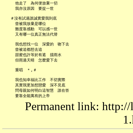
     他走了　為何便放棄一切

     我亦沒原因　要捉一世

   ＃沒有試過誰誠實愛我到底

     曾被我放棄是哪位

     難度靠感動　可以感一世

     又有哪一位真正無法代替

     我也想找一位　深愛的　吻下去

     曾被追都想去追

     甜蜜也許等於有遮　擋雨水

     但雨過天晴　怎麼愛下去

     重唱　＊,＃

     我也知幸福比工作　不切實際

     其實我更加想戀愛　深不見底

     問母親如何明白這智慧　誰在答

Permanent link: http:/
1.