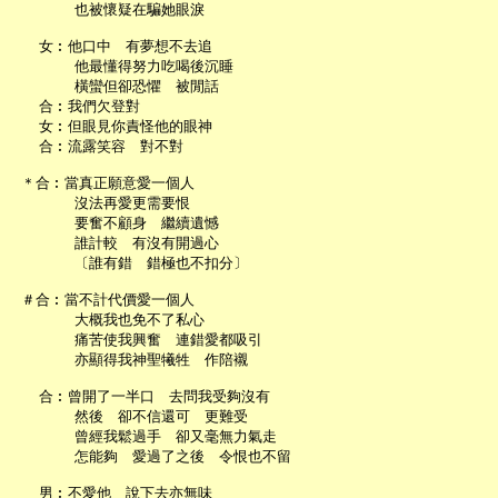
       也被懷疑在騙她眼淚

   女︰他口中　有夢想不去追

       他最懂得努力吃喝後沉睡

       橫蠻但卻恐懼　被閒話

   合︰我們欠登對

   女︰但眼見你責怪他的眼神

   合︰流露笑容　對不對

 ＊合︰當真正願意愛一個人

       沒法再愛更需要恨

       要奮不顧身　繼續遺憾

       誰計較　有沒有開過心

       〔誰有錯　錯極也不扣分〕

 ＃合︰當不計代價愛一個人

       大概我也免不了私心

       痛苦使我興奮　連錯愛都吸引

       亦顯得我神聖犧牲　作陪襯

   合︰曾開了一半口　去問我受夠沒有

       然後　卻不信還可　更難受

       曾經我鬆過手　卻又毫無力氣走

       怎能夠　愛過了之後　令恨也不留

   男︰不愛他　說下去亦無味
