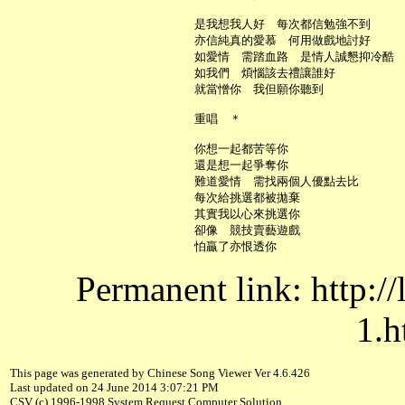
     是我想我人好　每次都信勉強不到

     亦信純真的愛慕　何用做戲地討好

     如愛情　需踏血路　是情人誠懇抑冷酷

     如我們　煩惱該去禮讓誰好

     就當憎你　我但願你聽到

     重唱　＊

     你想一起都苦等你

     還是想一起爭奪你

     難道愛情　需找兩個人優點去比

     每次給挑選都被拋棄

     其實我以心來挑選你

     卻像　競技賣藝遊戲

Permanent link: http:/
1.h
This page was generated by Chinese Song Viewer Ver 4.6.426
Last updated on 24 June 2014 3:07:21 PM
CSV (c) 1996-1998 System Request Computer Solution