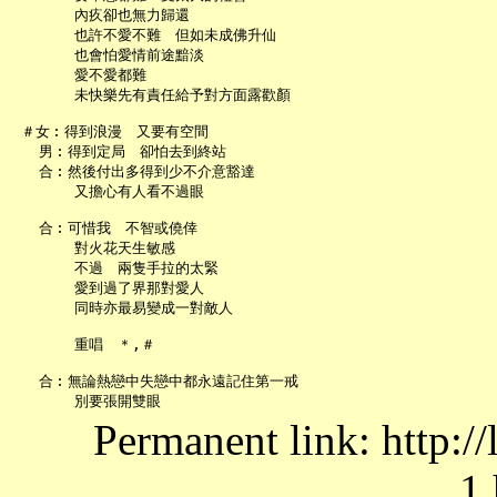
       內疚卻也無力歸還

       也許不愛不難　但如未成佛升仙

       也會怕愛情前途黯淡

       愛不愛都難

       未快樂先有責任給予對方面露歡顏

 ＃女︰得到浪漫　又要有空間

   男︰得到定局　卻怕去到終站

   合︰然後付出多得到少不介意豁達

       又擔心有人看不過眼

   合︰可惜我　不智或僥倖

       對火花天生敏感

       不過　兩隻手拉的太緊

       愛到過了界那對愛人

       同時亦最易變成一對敵人

       重唱　＊,＃

   合︰無論熱戀中失戀中都永遠記住第一戒

Permanent link: http:/
1.