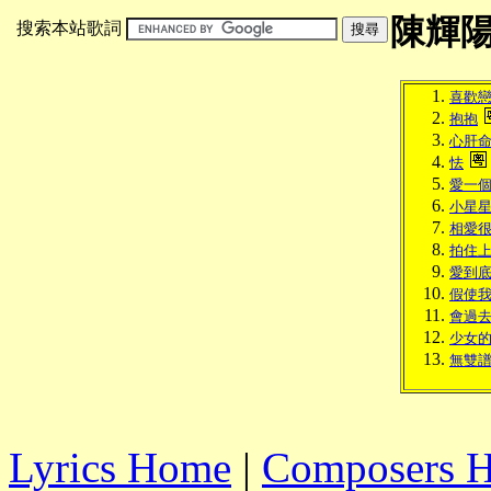
陳輝
搜索本站歌詞
喜歡
抱抱
心肝
怯
愛一
小星
相愛
拍住
愛到
假使
會過
少女
無雙
Lyrics Home
|
Composers 