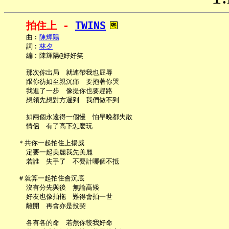
拍住上 - 
TWINS
     曲︰
陳輝陽
     詞︰
林夕
     編︰陳輝陽@好好笑

     那次你出局　就連帶我也屈辱

     跟你彷如至親沉痛　要抱著你哭

     我進了一步　像提你也要趕路

     想領先想對方遲到　我們做不到

     如兩個永遠得一個慢　怕早晚都失散

     情侶　有了高下怎麼玩

   ＊共你一起拍住上揚威

     定要一起美麗我先美麗

     若誰　失手了　不要計哪個不抵

   ＃就算一起拍住會沉底

     沒有分先與後　無論高矮

     好友也像拍拖　難得會拍一世

     離開　再會亦是投契

     各有各的命　若然你較我好命
