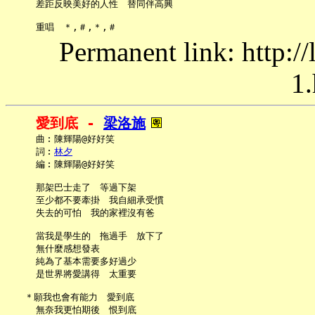
     差距反映美好的人性　替同伴高興

Permanent link: http:/
1.
愛到底 - 
梁洛施
     曲︰陳輝陽@好好笑

     詞︰
林夕
     編︰陳輝陽@好好笑

     那架巴士走了　等過下架

     至少都不要牽掛　我自細承受慣

     失去的可怕　我的家裡沒有爸

     當我是學生的　拖過手　放下了

     無什麼感想發表

     純為了基本需要多好過少

     是世界將愛講得　太重要

   ＊願我也會有能力　愛到底

     無奈我更怕期後　恨到底
