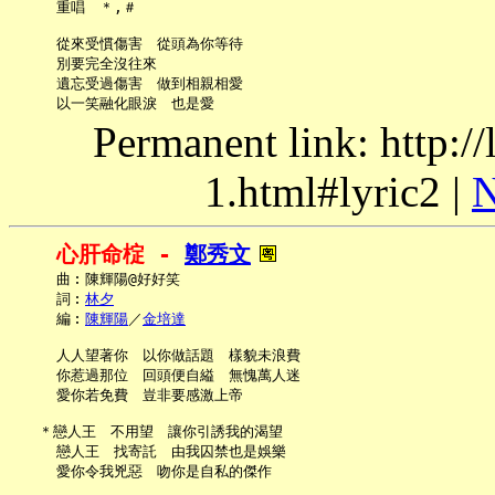
     重唱　＊,＃

     從來受慣傷害　從頭為你等待

     別要完全沒往來

     遺忘受過傷害　做到相親相愛

Permanent link: http:/
1.html#lyric2 |
N
心肝命椗 - 
鄭秀文
     曲︰陳輝陽@好好笑

     詞︰
林夕
     編︰
陳輝陽
／
金培達
     人人望著你　以你做話題　樣貌未浪費

     你惹過那位　回頭便自縊　無愧萬人迷

     愛你若免費　豈非要感激上帝

   ＊戀人王　不用望　讓你引誘我的渴望

     戀人王　找寄託　由我囚禁也是娛樂

     愛你令我兇惡　吻你是自私的傑作
