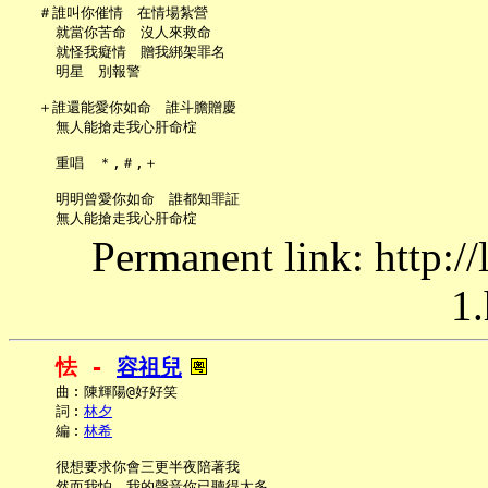
   ＃誰叫你催情　在情場紮營

     就當你苦命　沒人來救命

     就怪我癡情　贈我綁架罪名

     明星　別報警

   ＋誰還能愛你如命　誰斗膽贈慶

     無人能搶走我心肝命椗

     重唱　＊,＃,＋

     明明曾愛你如命　誰都知罪証

Permanent link: http:/
1.
怯 - 
容祖兒
     曲︰陳輝陽@好好笑

     詞︰
林夕
     編︰
林希
     很想要求你會三更半夜陪著我

     然而我怕　我的聲音你已聽得太多
