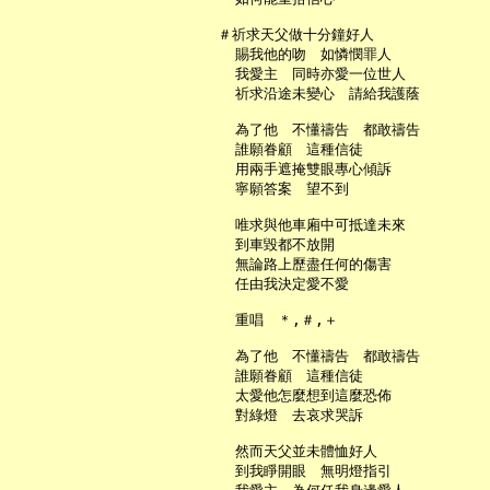
   ＃祈求天父做十分鐘好人

     賜我他的吻　如憐憫罪人

     我愛主　同時亦愛一位世人

     祈求沿途未變心　請給我護蔭

     為了他　不懂禱告　都敢禱告

     誰願眷顧　這種信徒

     用兩手遮掩雙眼專心傾訴

     寧願答案　望不到

     唯求與他車廂中可抵達未來

     到車毀都不放開

     無論路上歷盡任何的傷害

     任由我決定愛不愛

     重唱　＊,＃,＋

     為了他　不懂禱告　都敢禱告

     誰願眷顧　這種信徒

     太愛他怎麼想到這麼恐佈

     對綠燈　去哀求哭訴

     然而天父並未體恤好人

     到我睜開眼　無明燈指引
