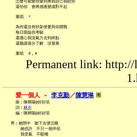
     怎麼可能愛你愛到將我自己捐給你

     還怕你　會將感激變成對不起

     重唱　＊

     為何還沒有吵架便要與你開戰

     每日面臨你考驗

     還擔心我沒氣力去到終點

     還聽講過分了解　沒發展

Permanent link: http:/
1.
愛一個人 - 
李克勤
／
陳慧琳
     曲︰陳輝陽@好好笑

     詞︰
林夕
     編︰陳輝陽@好好笑

   男︰她間中　吻下去便沉睡

       她也許　不只一個伴侶

       我受氣　不駁嘴
