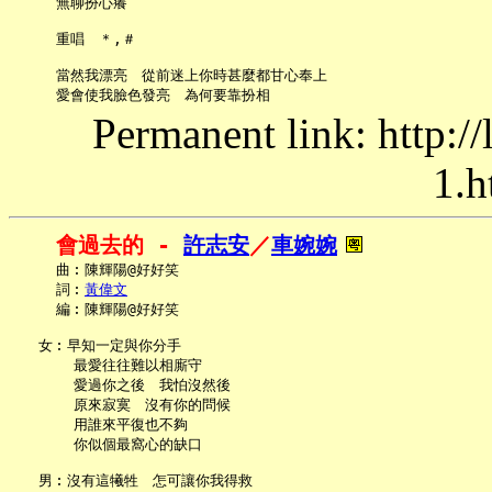
     無聊扮心癢

     重唱　＊,＃

     當然我漂亮　從前迷上你時甚麼都甘心奉上

Permanent link: http:/
1.h
會過去的 - 
許志安
／
車婉婉
     曲︰陳輝陽@好好笑

     詞︰
黃偉文
     編︰陳輝陽@好好笑

   女︰早知一定與你分手

       最愛往往難以相廝守

       愛過你之後　我怕沒然後

       原來寂寞　沒有你的問候

       用誰來平復也不夠

       你似個最窩心的缺口

   男︰沒有這犧牲　怎可讓你我得救
