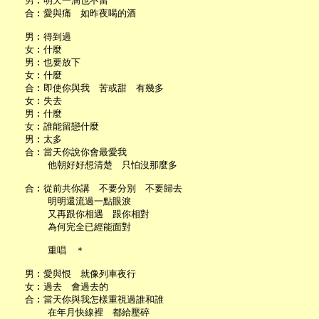
   男︰明天一滴也不留

   合︰愛與痛　如昨夜喝的酒

   男︰得到過

   女︰什麼

   男︰也要放下

   女︰什麼

   合︰即使你與我　苦或甜　有幾多

   女︰失去

   男︰什麼

   女︰誰能留戀什麼

   男︰太多

   合︰當天你說你會最愛我

       他朝好好想清楚　只怕沒那麼多

   合︰從前共你講　不要分別　不要歸去

       明明還流過一點眼淚

       又再跟你相遇　跟你相對

       為何完全已經能面對

       重唱　＊

   男︰愛與恨　就像列車夜行

   女︰過去　會過去的

   合︰當天你與我怎樣重視過誰和誰
