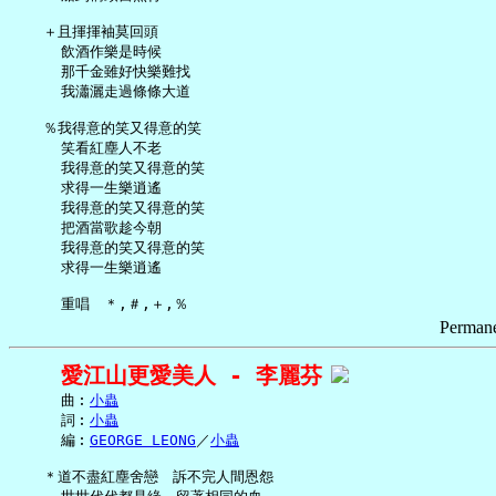
   ＋且揮揮袖莫回頭

     飲酒作樂是時候

     那千金雖好快樂難找

     我瀟灑走過條條大道

   ％我得意的笑又得意的笑

     笑看紅塵人不老

     我得意的笑又得意的笑

     求得一生樂逍遙

     我得意的笑又得意的笑

     把酒當歌趁今朝

     我得意的笑又得意的笑

     求得一生樂逍遙

Permane
愛江山更愛美人 - 李麗芬
     曲︰
小蟲
     詞︰
小蟲
     編︰
GEORGE LEONG
／
小蟲
   ＊道不盡紅塵舍戀　訴不完人間恩怨
