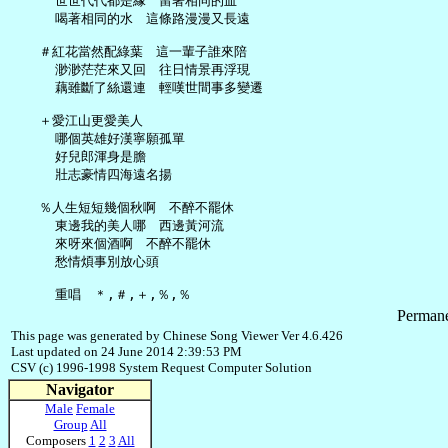
     世世代代都是緣　留著相同的血

     喝著相同的水　這條路漫漫又長遠

   ＃紅花當然配綠葉　這一輩子誰來陪

     渺渺茫茫來又回　往日情景再浮現

     藕雖斷了絲還連　輕嘆世間事多變遷

   ＋愛江山更愛美人

     哪個英雄好漢寧願孤單

     好兒郎渾身是膽

     壯志豪情四海遠名揚

   ％人生短短幾個秋啊　不醉不罷休

     東邊我的美人哪　西邊黃河流

     來呀來個酒啊　不醉不罷休

     愁情煩事別放心頭

Permane
This page was generated by Chinese Song Viewer Ver 4.6.426
Last updated on 24 June 2014 2:39:53 PM
CSV (c) 1996-1998 System Request Computer Solution
Navigator
Male
Female
Group
All
Composers
1
2
3
All