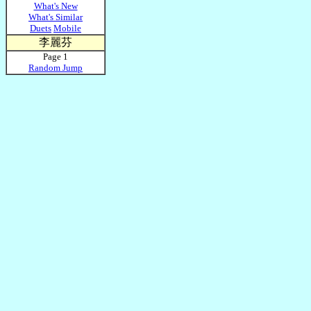
What's New
What's Similar
Duets
Mobile
李麗芬
Page 1
Random Jump