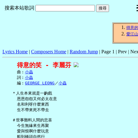
搜索本站歌詞
得意
愛江
Lyrics Home
|
Composers Home
|
Random Jump
| Page 1 | Prev | Nex
得意的笑 - 李麗芬
     曲︰
小蟲
     詞︰
小蟲
     編︰
GEORGE LEONG
／
小蟲
   ＊人生本來就是一齣戲

     恩恩怨怨又何必太在意

     名和利呀什麼東西

     生不帶來死不帶去

   ＃世事難料人間的悲喜

     今生無緣來生再聚

     愛與恨啊什麼玩意

     船到橋頭自然行
