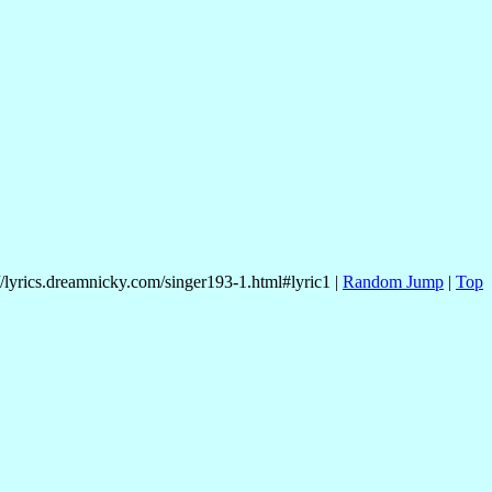
//lyrics.dreamnicky.com/singer193-1.html#lyric1 |
Random Jump
|
Top