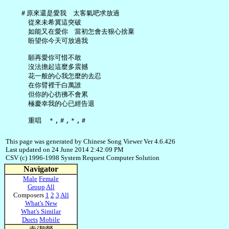
   ＃原來還是愛我　太客氣吧求放過

     從來未希冀這突破

     如能又在愛你　當初怎會去狠心捨棄

     盼望你今天可放過我

     願再愛你可惜不敢

     沒法擔起這麼多震撼

     花一般的心我怎麼的去忍

     在你臂裡千白萬誰

     但你的心彷彿不會累

     極慶幸我的心已經告退

This page was generated by Chinese Song Viewer Ver 4.6.426
Last updated on 24 June 2014 2:42:09 PM
CSV (c) 1996-1998 System Request Computer Solution
Navigator
Male
Female
Group
All
Composers
1
2
3
All
What's New
What's Similar
Duets
Mobile