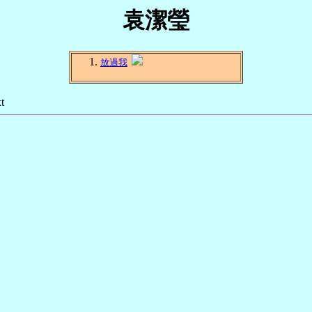
袁潔瑩
放過我
t