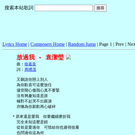
搜索本站歌詞
Lyrics Home
|
Composers Home
|
Random Jump
| Page 1 | Prev | Nex
放過我 - 袁潔瑩
     曲︰
徐嘉良
     詞︰
周禮茂
     又聽說你戀上別人

     為你歡喜可這麼放任

     儘管開心傷我心真不要緊

     沒有興趣知道是誰

     極對不起哭不出眼淚

     亦懶為你新歡再心破碎

   ＊原來還是愛我　你要繼續磨折我

     完全未知這麼是錯

     從前是愛過你　可惜給你也避得捨棄

     也問過你這為何
