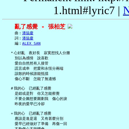
1.html#lyric7 |
N
亂了感覺 - 張柏芝
     曲︰
潘協慶
     詞︰
潘協慶
     編︰
ALEX SAN
   ＊心好亂　夜好長　寂寞想找人分攤

     別以為感情　說喜歡

     愛自自然然有人接管

     謊言成串　把愛和永恆分兩端

     該散的時候誰能抵擋

     傷心不斷　怎能了無遺憾

   ＃我的心　已經亂了感覺

     是錯或是對　你又怎能察覺

     不要企圖想要圍剿我　傷心的淚

     昨夜的愛早已冷卻

   ＋我的心　已經亂了感覺

     應該是進是退　又有甚麼分別

     愛早已經做好了準備　再傷一回

     不夠傷心不能體會
