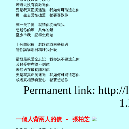
     若過去沒有喜歡過你

     要是我真正沉迷過　我如何可能遺忘你

     用一生去受怕擔驚　都要喜歡你

     萬一失了憶　就請你從頭讓我

     想起你的壞　共你的錯

     至少準我　記得怎痛楚

     十分想記得　若跟你原來辛福過

     請你講講那日稱呼我什麼

     最恨最親愛全忘記　我亦決不要遺忘你

     苦難受盡亦得不到你

     未怨過在最初識相你

     要是我真正沉迷過　我如何可能遺忘你

Permanent link: http:/
1.
一個人背兩人的債 - 張柏芝