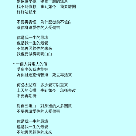
     別像個小孩　帶著一臉的無奈

     找不到依賴　事到如今　我要離開

     好好站起來

     不要再責怪　為什麼從前不坦白

     讓你身邊愛你的人受傷害

     你是我一生的最壞

     也是我一生的最愛

     不能再照顧你的未來

     我也要做得明明白白

   ＊一個人背兩人的債

     受多少苦我也能捱

     為你跳進忘情苦海　死去再活來

     何必太悲哀　多少愛可以重來

     上天的安排　事到如今　怎樣去改

     不要再期待

     對自己坦白　對身邊的人多關懷

     不要再讓愛你的人受傷害

     你是我一生的最壞

     也是我一生的最愛

     不能再照顧你的未來
