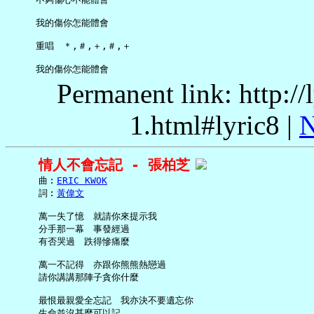
     我的傷你怎能體會

     重唱　＊,＃,＋,＃,＋

Permanent link: http:/
1.html#lyric8 |
N
情人不會忘記 - 張柏芝
     曲︰
ERIC KWOK
     詞︰
黃偉文
     萬一失了憶　就請你來提示我

     分手那一幕　事發經過

     有否哭過　跌得慘痛麼

     萬一不記得　亦跟你熊熊熱戀過

     請你講講那陣子貪你什麼

     最恨最親愛全忘記　我亦決不要遺忘你

     生命並沒甚麼可以記
