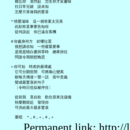
     難忘你　竟問起　怎生存才富趣味

     往日常兒嬉　說未知

     怎麼方算做我的驚喜

   ＊情愛滋味　這一個答案太完美

     此刻有某事要告知你

     從何說起　你已遠在客機

   ＃你處身何方　於哪位置

     很想講你知　一些最緊要事

     是雨是睛白晝與零時　總牽掛住

     問誰令我朝想晚思

   ＋你可知　時差的最壞處

     它可分開世間　可將兩心變異

     願每天傳達一聲一語　當中意義

     變成最驚喜的句子

     〔令時日也似被停住〕

     從前我　竟自欺　歡欣原來沒儲備

     快樂難留起　發現你

     可供給最大最多驚喜

Permanent link: http:/