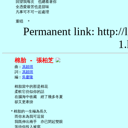
     回望我每次　也總看著你

     全憑愛最苦也是甜味

     凡事可不可一起處理

Permanent link: http:/
1.
棉胎 - 張柏芝
     曲︰
馮穎琪
     詞︰
馮穎琪
     編︰
吳慶隆
     棉胎當中的那是棉花

     柔軟它仿似你的話

     在腦海中收藏　經了幾多冬夏

     卻又更牽掛

   ＊棉胎的一生極為長久

     而你未為我可逗留

     我既伸出兩手　亦已閉起雙眼

     等待你投入被窩
