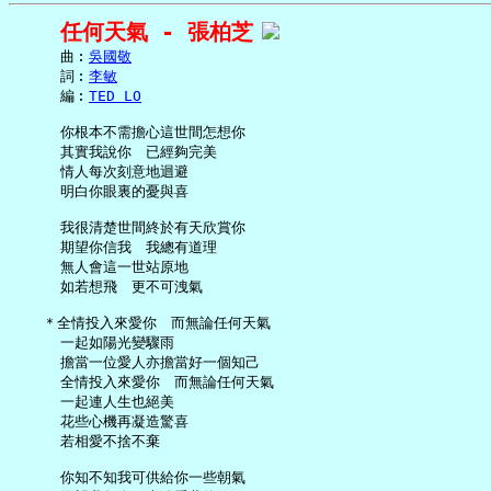
任何天氣 - 張柏芝
     曲︰
吳國敬
     詞︰
李敏
     編︰
TED LO
     你根本不需擔心這世間怎想你

     其實我說你　已經夠完美

     情人每次刻意地迴避

     明白你眼裏的憂與喜

     我很清楚世間終於有天欣賞你

     期望你信我　我總有道理

     無人會這一世站原地

     如若想飛　更不可洩氣

   ＊全情投入來愛你　而無論任何天氣

     一起如陽光變驟雨

     擔當一位愛人亦擔當好一個知己

     全情投入來愛你　而無論任何天氣

     一起連人生也絕美

     花些心機再凝造驚喜

     若相愛不捨不棄

     你知不知我可供給你一些朝氣
