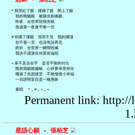
   ＊我哭紅了眼　揉痛了眼　閉上了眼

     我的熊貓眼　被陽光刺痛眼

     昨夜　全世界陪我失眠

     熬過第一夜會平衡一些

   ＃你揉了揉眼　視而不見　我的擱淺

     你不發一言　也沒有說再見

     終於　全世界一瞬間毀滅

     我決不讓淚在你面前淪陷

   ＋來不及去在乎　是否平衡的付出

     既然我願賭服輸　心碎要承受得住

     嚐過了先甜後苦　不敢憧憬小幸福

     一切證明盲目是一種愚昧

Permanent link: http:/
1.
星語心願 - 張柏芝