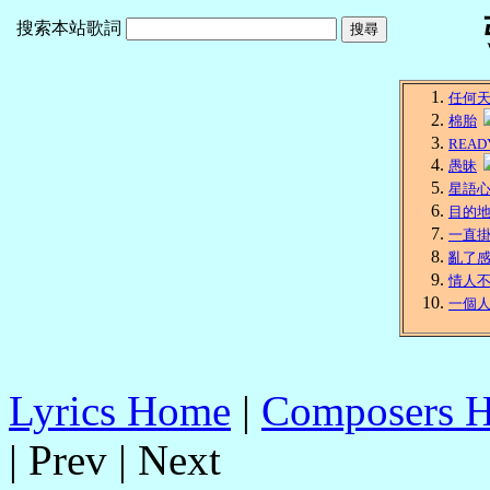
搜索本站歌詞
任何
棉胎
READ
愚昧
星語
目的
一直
亂了
情人
一個
Lyrics Home
|
Composers 
| Prev | Next