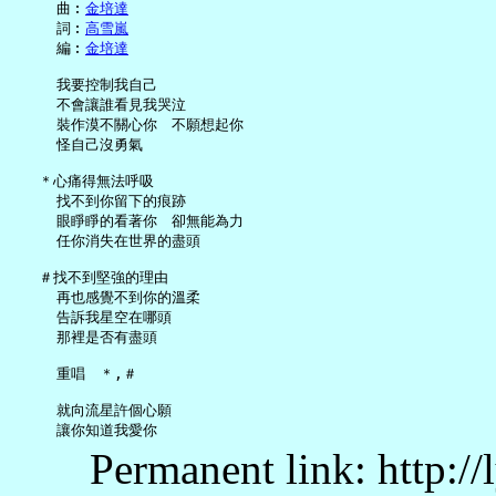
     曲︰
金培達
     詞︰
高雪嵐
     編︰
金培達
     我要控制我自己

     不會讓誰看見我哭泣

     裝作漠不關心你　不願想起你

     怪自己沒勇氣

   ＊心痛得無法呼吸

     找不到你留下的痕跡

     眼睜睜的看著你　卻無能為力

     任你消失在世界的盡頭

   ＃找不到堅強的理由

     再也感覺不到你的溫柔

     告訴我星空在哪頭

     那裡是否有盡頭

     重唱　＊,＃

     就向流星許個心願

Permanent link: http:/