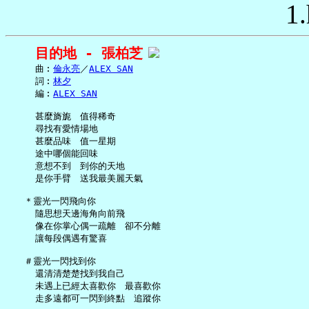
1.
目的地 - 張柏芝
     曲︰
倫永亮
／
ALEX SAN
     詞︰
林夕
     編︰
ALEX SAN
     甚麼旖旎　值得稀奇

     尋找有愛情場地

     甚麼品味　值一星期

     途中哪個能回味

     意想不到　到你的天地

     是你手臂　送我最美麗天氣

   ＊靈光一閃飛向你

     隨思想天邊海角向前飛

     像在你掌心偶一疏離　卻不分離

     讓每段偶遇有驚喜

   ＃靈光一閃找到你

     還清清楚楚找到我自己

     未遇上已經太喜歡你　最喜歡你

     走多遠都可一閃到終點　追蹤你
