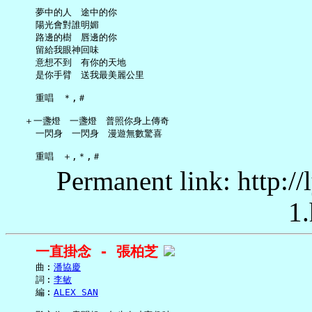
     夢中的人　途中的你

     陽光會對誰明媚

     路邊的樹　唇邊的你

     留給我眼神回味

     意想不到　有你的天地

     是你手臂　送我最美麗公里

     重唱　＊,＃

   ＋一盞燈　一盞燈　普照你身上傳奇

     一閃身　一閃身　漫遊無數驚喜

Permanent link: http:/
1.
一直掛念 - 張柏芝
     曲︰
潘協慶
     詞︰
李敏
     編︰
ALEX SAN