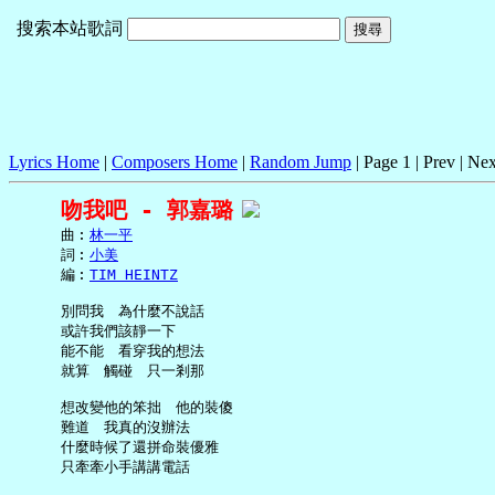
搜索本站歌詞
Lyrics Home
|
Composers Home
|
Random Jump
| Page 1 | Prev | Nex
吻我吧 - 郭嘉璐
     曲︰
林一平
     詞︰
小美
     編︰
TIM HEINTZ
     別問我　為什麼不說話

     或許我們該靜一下

     能不能　看穿我的想法

     就算　觸碰　只一剎那

     想改變他的笨拙　他的裝傻

     難道　我真的沒辦法

     什麼時候了還拼命裝優雅

     只牽牽小手講講電話
