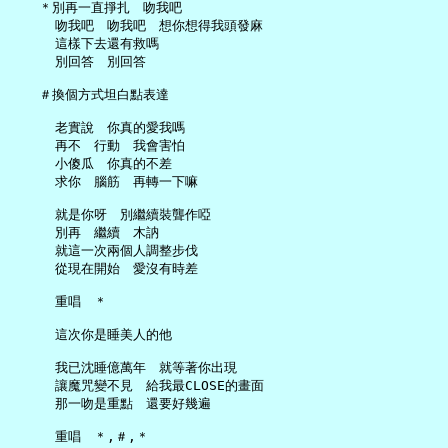
   ＊別再一直掙扎　吻我吧

     吻我吧　吻我吧　想你想得我頭發麻

     這樣下去還有救嗎

     別回答　別回答

   ＃換個方式坦白點表達

     老實說　你真的愛我嗎

     再不　行動　我會害怕

     小傻瓜　你真的不差

     求你　腦筋　再轉一下嘛

     就是你呀　別繼續裝聾作啞

     別再　繼續　木訥

     就這一次兩個人調整步伐

     從現在開始　愛沒有時差

     重唱　＊

     這次你是睡美人的他

     我已沈睡億萬年　就等著你出現

     讓魔咒變不見　給我最CLOSE的畫面

     那一吻是重點　還要好幾遍

     重唱　＊,＃,＊
