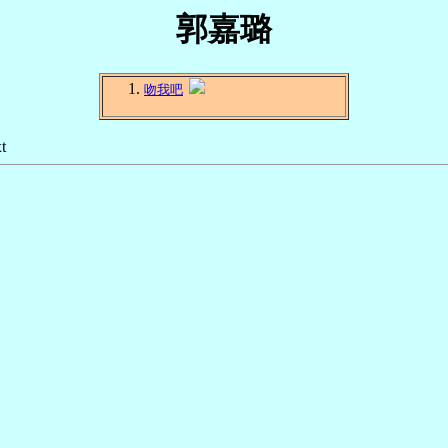
郭嘉璐
吻我吧
t