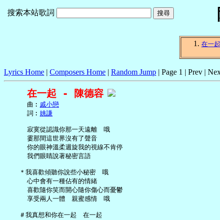
搜索本站歌詞
在一
Lyrics Home
|
Composers Home
|
Random Jump
| Page 1 | Prev | Nex
在一起 - 陳德容
     曲︰
戚小戀
     詞︰
姚謙
     寂寞從認識你那一天遠離　哦

     霎那間這世界沒有了聲音

     你的眼神溫柔週旋我的視線不肯停

     我們眼睛說著秘密言語

   ＊我喜歡傾聽你說些小秘密　哦

     心中會有一種佔有的情緒

     喜歡隨你笑而開心隨你傷心而憂鬱

     享受兩人一體　親蜜感情　哦

   ＃我真想和你在一起　在一起
