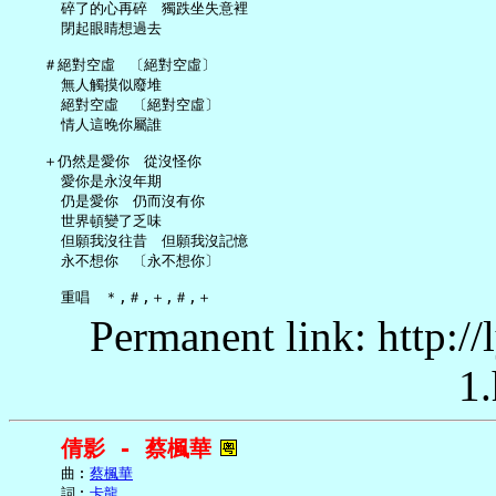
     碎了的心再碎　獨跌坐失意裡

     閉起眼睛想過去

   ＃絕對空虛　〔絕對空虛〕

     無人觸摸似廢堆

     絕對空虛　〔絕對空虛〕

     情人這晚你屬誰

   ＋仍然是愛你　從沒怪你

     愛你是永沒年期

     仍是愛你　仍而沒有你

     世界頓變了乏味

     但願我沒往昔　但願我沒記憶

     永不想你　〔永不想你〕

Permanent link: http:/
1.
倩影 - 蔡楓華
     曲︰
蔡楓華
     詞︰
卡龍