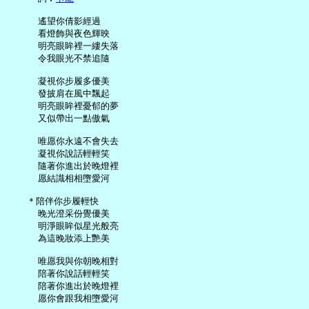
     遙望你倩影經過

     看燈飾與夜色輝映

     明亮眼眸裡一縷失落

     令我眼光不禁追隨

     凝視你步履多優美

     發披肩在風中飄起

     明亮眼眸裡憂郁的夢

     又似帶出一點傲氣

     唯愿你永遠不會失去

     凝視你說話輕輕笑

     隨著你進出於晚燈裡

     愿結識相相墮愛河

   ＊陪伴你步履輕快

     晚光澄采份覺優美

     明淨眼眸似星光般亮

     為這晚妝添上艷美

     唯愿我與你朝晚相對

     陪著你說話輕輕笑

     陪著你進出於晚燈裡

     愿你會跟我相墮愛河
