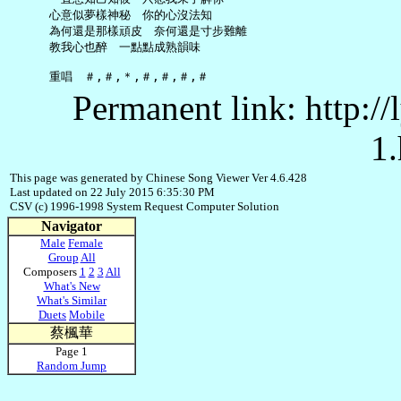
     心意似夢樣神秘　你的心沒法知

     為何還是那樣頑皮　奈何還是寸步難離

     教我心也醉　一點點成熟韻味

Permanent link: http:/
1.
This page was generated by Chinese Song Viewer Ver 4.6.428
Last updated on 22 July 2015 6:35:30 PM
CSV (c) 1996-1998 System Request Computer Solution
Navigator
Male
Female
Group
All
Composers
1
2
3
All
What's New
What's Similar
Duets
Mobile
蔡楓華
Page 1
Random Jump