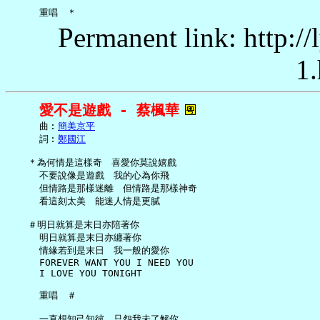
Permanent link: http:/
1.
愛不是遊戲 - 蔡楓華
     曲︰
簡美京平
     詞︰
鄭國江
   ＊為何情是這樣奇　喜愛你莫說嬉戲

     不要說像是遊戲　我的心為你飛

     但情路是那樣迷離　但情路是那樣神奇

     看這刻太美　能迷人情是更膩

   ＃明日就算是末日亦陪著你

     明日就算是末日亦纏著你

     情緣若到是末日　我一般的愛你

     FOREVER WANT YOU I NEED YOU

     I LOVE YOU TONIGHT

     重唱　＃

     一直想知己知彼　只怨我未了解你
