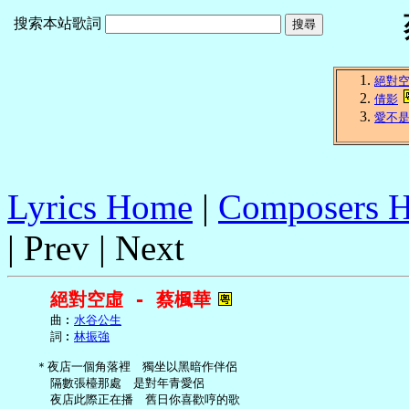
搜索本站歌詞
絕對
倩影
愛不
Lyrics Home
|
Composers 
| Prev | Next
絕對空虛 - 蔡楓華
     曲︰
水谷公生
     詞︰
林振強
   ＊夜店一個角落裡　獨坐以黑暗作伴侶

     隔數張檯那處　是對年青愛侶

     夜店此際正在播　舊日你喜歡哼的歌
