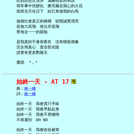
     此刻思想正澎湃　逃離俗套的和諧

     尋常事中找變化　擦亮藏在我心的火花

     煌煌光天化日下　結它來做我的白馬

     做個社會真正的棟樑　狀態誠實漂亮

     若無力高飛　便沿岸底飛

     禁地去一一的探險

     是我真的不會假善良　沒有模範偶像

     完全用真心　渡全部光陰

     證實有更多艷陽天

始終一天 - AT 17
     曲︰
林一峰
     詞︰
林一峰
     始終一天　我會買只手錶

     始終一天　我會早點起身

     始終一天　我會不再懶惰

     不再遲到　OH NO

     始終一天　我會收拾被窩
