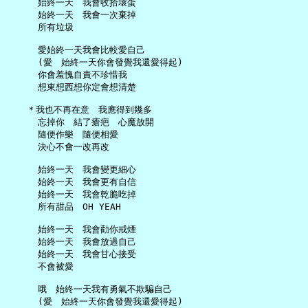
     始終一天　我會收拾壞蛋

     始終一天　我會一次棄掉

     所有垃圾

     愛始終一天我會比較愛自己

     (愛　始終一天你會發覺我還愛得起)

     你會羞愧自責不珍惜我

     想東想西想你定會想清楚

   ＊我也不再在意　我應得到幾多

     忘掉你　結了瘡疤　心魔放開

     隨便作樂　隨便相愛

     決心不會一改再改

     始終一天　我會變更細心

     始終一天　我會更有自信

     始終一天　我會乾脆吃掉

     所有甜品　OH YEAH

     始終一天　我會勸你戒煙

     始終一天　我會放過自己

     始終一天　我會甘心接受

     不會被愛

     哦　始終一天我有勇氣不欺騙自己

     (愛　始終一天你會發覺我還愛得起)
