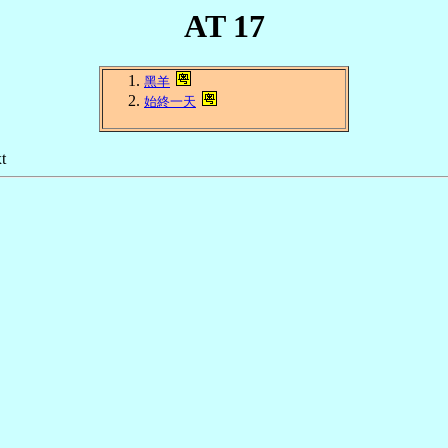
AT 17
黑羊
始終一天
t