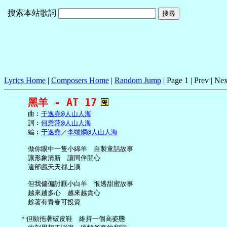
搜索本站歌詞
Lyrics Home
|
Composers Home
|
Random Jump
| Page 1 | Prev | Nex
黑羊 - AT 17
     曲︰
于逸堯@人山人海
     詞︰
何秀萍@人山人海
     編︰
于逸堯
／
李端嫻@人山人海
     做你眼中一隻小綿羊　自製童話故事

     讓形象清新　讓同伴開心

     這部戲天天都上演

     但我偏偏討厭小白羊　恨透甜蜜故事

     越來越多心　越來越貪心

     趁著有青春可投資

   ＊但願拖著破皮鞋　維持一個高姿態
