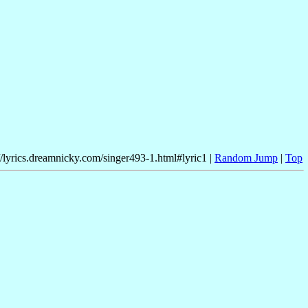
//lyrics.dreamnicky.com/singer493-1.html#lyric1 |
Random Jump
|
Top