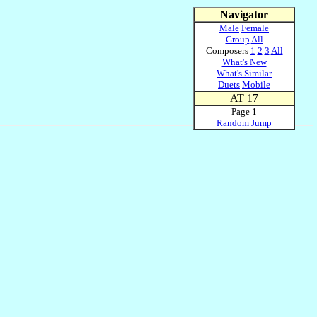
Navigator
Male
Female
Group
All
Composers
1
2
3
All
What's New
What's Similar
Duets
Mobile
AT 17
Page 1
Random Jump