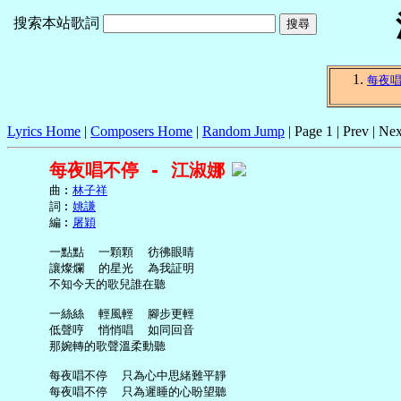
搜索本站歌詞
每夜
Lyrics Home
|
Composers Home
|
Random Jump
| Page 1 | Prev | Nex
每夜唱不停 - 江淑娜
     曲︰
林子祥
     詞︰
姚謙
     編︰
屠穎
     一點點  一顆顆  彷彿眼睛

     讓燦爛  的星光  為我証明

     不知今天的歌兒誰在聽

     一絲絲  輕風輕  腳步更輕

     低聲哼  悄悄唱  如同回音

     那婉轉的歌聲溫柔動聽

     每夜唱不停  只為心中思緒難平靜

     每夜唱不停  只為遲睡的心盼望聽
