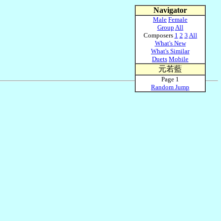
Navigator
Male
Female
Group
All
Composers
1
2
3
All
What's New
What's Similar
Duets
Mobile
元若藍
Page 1
Random Jump