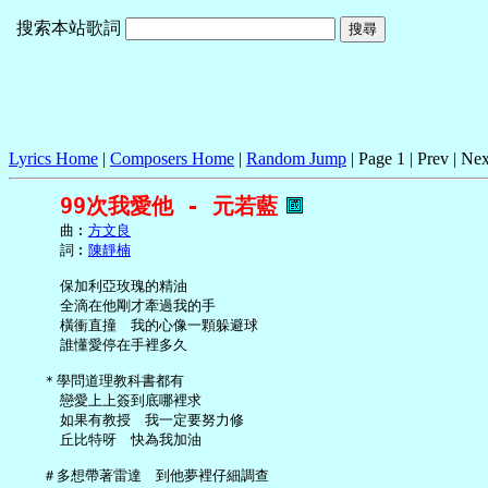
搜索本站歌詞
Lyrics Home
|
Composers Home
|
Random Jump
| Page 1 | Prev | Nex
99次我愛他 - 元若藍
     曲︰
方文良
     詞︰
陳靜楠
     保加利亞玫瑰的精油

     全滴在他剛才牽過我的手

     橫衝直撞　我的心像一顆躲避球

     誰懂愛停在手裡多久

   ＊學問道理教科書都有

     戀愛上上簽到底哪裡求

     如果有教授　我一定要努力修

     丘比特呀　快為我加油

   ＃多想帶著雷達　到他夢裡仔細調查
