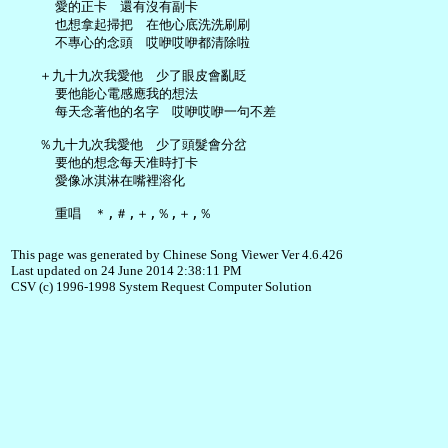
     愛的正卡　還有沒有副卡

     也想拿起掃把　在他心底洗洗刷刷

     不專心的念頭　哎咿哎咿都清除啦

   ＋九十九次我愛他　少了眼皮會亂眨

     要他能心電感應我的想法

     每天念著他的名字　哎咿哎咿一句不差

   ％九十九次我愛他　少了頭髮會分岔

     要他的想念每天准時打卡

     愛像冰淇淋在嘴裡溶化

This page was generated by Chinese Song Viewer Ver 4.6.426
Last updated on 24 June 2014 2:38:11 PM
CSV (c) 1996-1998 System Request Computer Solution