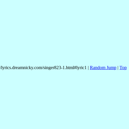
//lyrics.dreamnicky.com/singer823-1.html#lyric1 |
Random Jump
|
Top