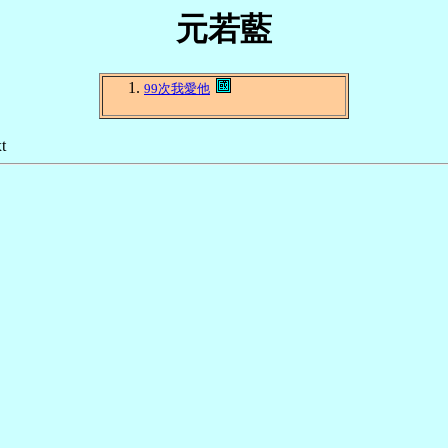
元若藍
99次我愛他
t