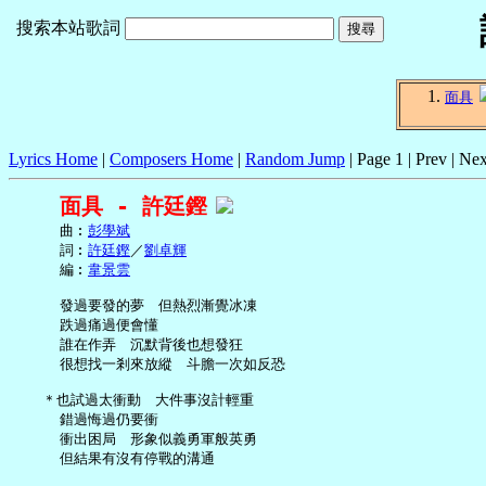
搜索本站歌詞
面具
Lyrics Home
|
Composers Home
|
Random Jump
| Page 1 | Prev | Nex
面具 - 許廷鏗
     曲︰
彭學斌
     詞︰
許廷鏗
／
劉卓輝
     編︰
韋景雲
     發過要發的夢　但熱烈漸覺冰凍

     跌過痛過便會懂

     誰在作弄　沉默背後也想發狂

     很想找一剎來放縱　斗膽一次如反恐

   ＊也試過太衝動　大件事沒計輕重

     錯過悔過仍要衝

     衝出困局　形象似義勇軍般英勇

     但結果有沒有停戰的溝通
