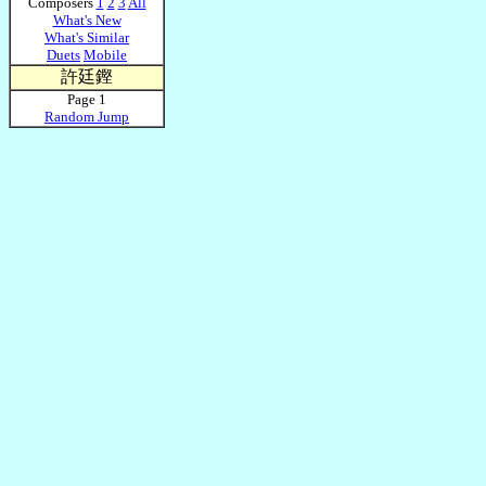
Composers
1
2
3
All
What's New
What's Similar
Duets
Mobile
許廷鏗
Page 1
Random Jump