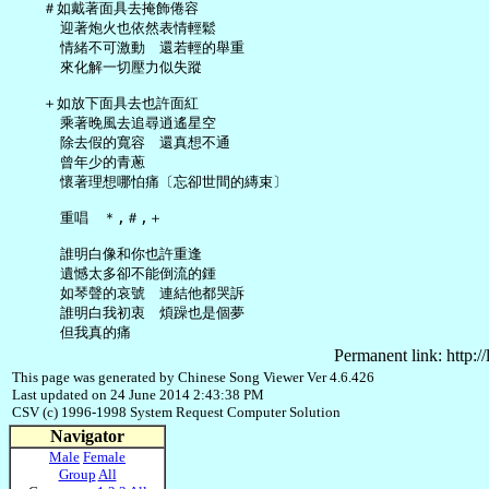
   ＃如戴著面具去掩飾倦容

     迎著炮火也依然表情輕鬆

     情緒不可激動　還若輕的舉重

     來化解一切壓力似失蹤

   ＋如放下面具去也許面紅

     乘著晚風去追尋逍遙星空

     除去假的寬容　還真想不通

     曾年少的青蔥

     懷著理想哪怕痛〔忘卻世間的縳束〕

     重唱　＊,＃,＋

     誰明白像和你也許重逢

     遺憾太多卻不能倒流的鍾

     如琴聲的哀號　連結他都哭訴

     誰明白我初衷　煩躁也是個夢

Permanent link: http:/
This page was generated by Chinese Song Viewer Ver 4.6.426
Last updated on 24 June 2014 2:43:38 PM
CSV (c) 1996-1998 System Request Computer Solution
Navigator
Male
Female
Group
All