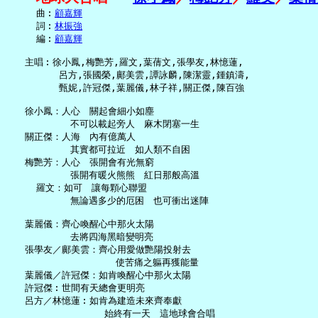
     曲︰
顧嘉輝
     詞︰
林振強
     編︰
顧嘉輝
   主唱︰徐小鳳,梅艷芳,羅文,葉蒨文,張學友,林憶蓮,

         呂方,張國榮,鄺美雲,譚詠麟,陳潔靈,鍾鎮濤,

         甄妮,許冠傑,葉麗儀,林子祥,關正傑,陳百強

   徐小鳳：人心　關起會細小如塵

           不可以載起旁人　麻木閉塞一生

   關正傑：人海　內有億萬人

           其實都可拉近　如人類不自困

   梅艷芳：人心　張開會有光無窮

           張開有暖火熊熊　紅日那般高溫

     羅文：如可　讓每顆心聯盟

           無論遇多少的厄困　也可衝出迷陣

   葉麗儀：齊心喚醒心中那火太陽

           去將四海黑暗變明亮

   張學友／鄺美雲：齊心用愛做艷陽投射去

                   使苦痛之軀再獲能量

   葉麗儀／許冠傑：如肯喚醒心中那火太陽

   許冠傑︰世間有天總會更明亮

   呂方／林憶蓮︰如肯為建造未來齊奉獻

                 始終有一天　這地球會合唱
