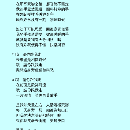
     在那宵親吻之後　唇香總不飄走

     我的手竟然濕透　顫料於妳的手

     在妳亂髮裡呼叫妳名字

     願與妳永沒有一刻　別離時候

     沒法子可以忍受　回復寂寞似舊

     我的手依然需要　妳那暖暖的手

     就算是要我春天等到秋　嗚

     沒有妳我便再不懂　快樂與否

   ＊哦　請你跟我走

     未來盡是相愛時候

     哦　請你跟我走

     拋開這身旁種種怨與愁

   ＃哦　請你跟我走

     在前面是歡笑河流

     哦　請你跟我走

     一片深情　請妳再莫放手

     是我知天意左右　人活著極荒謬

     每一天身旁一切　如從為無出口

     但我仍決意等到那時候　嗚

     讓你我笑著去衝開　美麗決口
