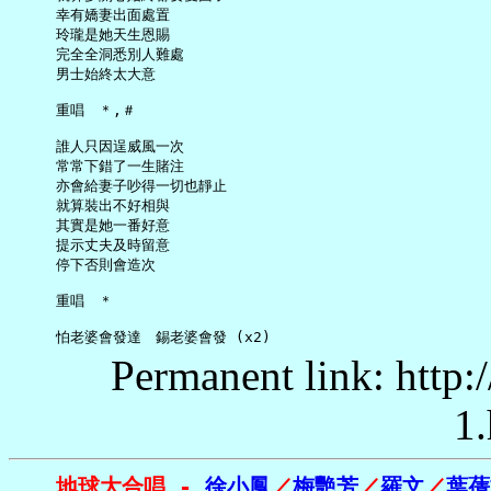
     幸有嬌妻出面處置

     玲瓏是她天生恩賜

     完全全洞悉別人難處

     男士始終太大意

     重唱　＊,＃

     誰人只因逞威風一次

     常常下錯了一生賭注

     亦會給妻子吵得一切也靜止

     就算裝出不好相與

     其實是她一番好意

     提示丈夫及時留意

     停下否則會造次

     重唱　＊

Permanent link: http:
1.
地球大合唱 - 
徐小鳳
／
梅艷芳
／
羅文
／
葉蒨