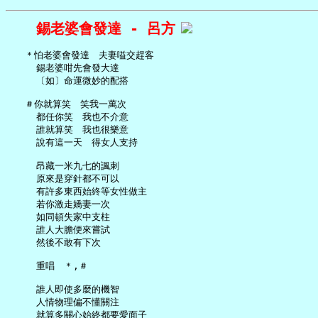
錫老婆會發達 - 呂方
   ＊怕老婆會發達　夫妻嗌交趕客

     錫老婆咁先會發大達

     〔如〕命運微妙的配搭

   ＃你就算笑　笑我一萬次

     都任你笑　我也不介意

     誰就算笑　我也很樂意

     說有這一天　得女人支持

     昂藏一米九七的諷刺

     原來是穿針都不可以

     有許多東西始終等女性做主

     若你激走嬌妻一次

     如同頓失家中支柱

     誰人大膽便來嘗試

     然後不敢有下次

     重唱　＊,＃

     誰人即使多麼的機智

     人情物理偏不懂關注

     就算多關心始終都要愛面子
