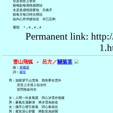
     全是我世上摯友

     願每點每滴情感裡頭

     全是真感情甜蜜地　共挽手

     願每天每日時光裡頭

     如內心所求縱短促　亦已足夠

Permanent link: http:
1.h
雪山飛狐 - 呂方／
關菊英
     曲︰
黃國梁
     詞︰
簫笙
   男︰放眼望千山雪海　我有夢在雲外

       見世上冷漠人似冰封

       笑問熱血何在

   女︰人間一向多風霜　同心冰雪亦無礙

   男︰豪氣生溫解凍　將冰雪為妳改

   女︰攜手心裡引春風　同心春就在

   男︰蜜意深心舒暖　將歡笑為妳開
