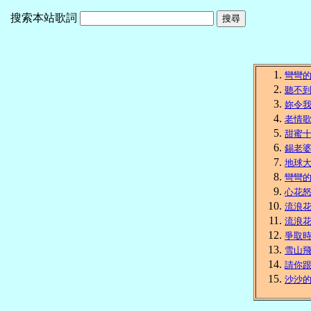
搜索本站歌詞
彎彎
聽不
妳令
老情
甜蜜
錫老
地球
彎彎
心花
流浪
流浪
爭取
雪山
請你
沙沙