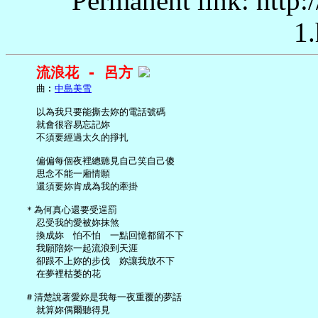
Permanent link: http:
1.
流浪花 - 呂方
     曲︰
中島美雪
     以為我只要能撕去妳的電話號碼

     就會很容易忘記妳

     不須要經過太久的掙扎

     偏偏每個夜裡總聽見自己笑自己傻

     思念不能一廂情願

     還須要妳肯成為我的牽掛

   ＊為何真心還要受逞罰

     忍受我的愛被妳抹煞

     換成妳　怕不怕　一點回憶都留不下

     我願陪妳一起流浪到天涯

     卻跟不上妳的步伐　妳讓我放不下

     在夢裡枯萎的花

   ＃清楚說著愛妳是我每一夜重覆的夢話

     就算妳偶爾聽得見
