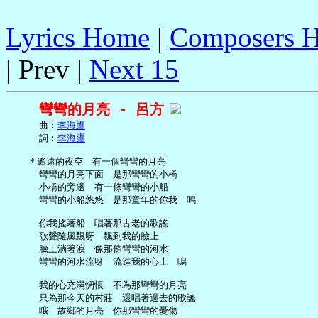
Lyrics Home
|
Composers 
| Prev |
Next 15
彎彎的月亮 - 呂方
     曲︰
李海鷹
     詞︰
李海鷹
   ＊遙遠的夜空　有一個彎彎的月亮

     彎彎的月亮下面　是那彎彎的小橋

     小橋的旁邊　有一條彎彎的小船

     彎彎的小船悠悠　是那童年的你我　嗚

     你我搖著船　唱著那古老的歌謠

     歌聲隨風飄呀　飄到我的臉上

     臉上淌著淚　像那條彎彎的河水

     彎彎的河水流呀　流進我的心上　嗚

     我的心充滿惆悵　不為那彎彎的月亮

     只為那今天的村莊　還唱著過去的歌謠

     哦　故鄉的月亮　你那彎彎的憂傷
