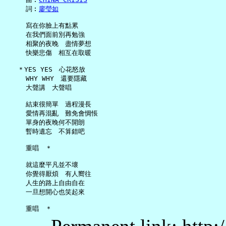
     詞︰
廖瑩如
     寫在你臉上有點累

     在我們面前別再勉強

     相聚的夜晚　盡情夢想

     快樂悲傷　相互在取暖

   ＊YES YES　心花怒放

     WHY WHY　還要隱藏

     大聲講　大聲唱

     結束很簡單　過程漫長

     愛情再混亂　難免會惆悵

     單身的夜晚何不開朗

     暫時遺忘　不算錯吧

     重唱　＊

     就這麼平凡並不壞

     你覺得厭煩　有人嚮往

     人生的路上自由自在

     一旦想開心也笑起來
