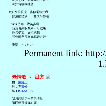
     可知背後我極傻

   ＃如水的眼波　彷似電迷住我

     如酒的笑渦　一見未平靜過

   ＋遠遠望妳　帶笑步過

     我意會到明白到不可結果

     妳接受我　妳拒絕我

     我也願意長為妳唱戀之歌

Permanent link: http:
1.
老情歌 - 呂方
     曲︰
陳耀川
     詞︰
李安修
     編︰
RICKY HO
     我只想唱這一首老情歌

     讓回憶再涌滿心頭
