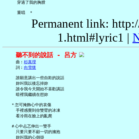
     穿過了我的胸膛

Permanent link: http:
1.html#lyric1 |
N
聽不到的說話 - 呂方
     曲︰
杉真理
     詞︰
向雪懷
     誰願意講出一些自欺的說話

     妳叫我以後忘掉妳

     誰令我今天開始不喜歡講話

     暗裡我繼續在想妳

   ＊怎可掩飾心中的哀傷

     手裡感覺到你雙臂的冰凍

     看冷雨在臉上的亂爬

   ＃心中忐忑伸出一雙手

     只要只要不顧一切的擁抱

     妳叫我的心倒掛
