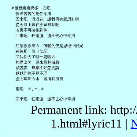
   ＃讓我痴痴戀多一次吧

     恨透苦苦的把你牽掛

     回來吧　流浪花　讓我再有意思好嗎

     從今世上實在不須有我吧

     若再不可擁抱到你

     回來吧　狂雨灑　灑不去心中牽掛

     紅茶徐徐漸冷　但暖的仍是思憶中眼光

     在後那一位老伙記

     問我你去了哪一處哪方

     強擠出笑　原來預算做戲

     願說謊　無奈不知怎去講

     默默詐聽不見不理

     盡力喝那冷水　遮掩我沮喪

     重唱　＃,＊,＃

Permanent link: http:
1.html#lyric11 |
N