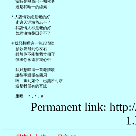
     當時光飛逝已不知秋冬

     這是我唯一的線索

   ＊人說情歌總是老的好

     走遍天涯海角忘不了

     我說情人卻是老的好

     曾經滄海桑田分不了

   ＃我只想唱這一首老情歌

     願歌聲飛到你左右

     雖然你不能和我常相守

     但求你永遠在我心中

     我只想唱這一首老情歌

     讓往事迴盪在四周

     啊　事到如今　已無所可求

     這是我僅有的寄託

Permanent link: http:
1.