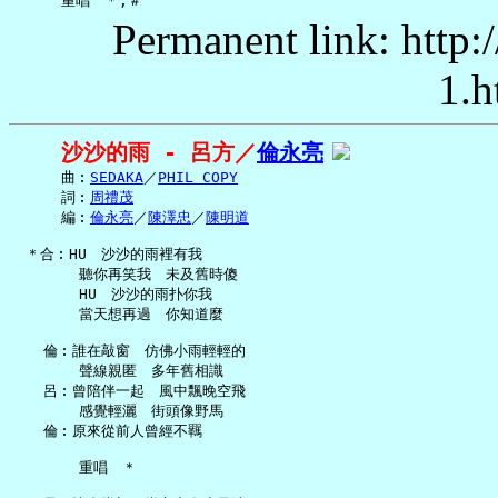
Permanent link: http:
1.h
沙沙的雨 - 呂方／
倫永亮
     曲︰
SEDAKA
／
PHIL COPY
     詞︰
周禮茂
     編︰
倫永亮
／
陳澤忠
／
陳明道
 ＊合︰HU　沙沙的雨裡有我

       聽你再笑我　未及舊時傻

       HU　沙沙的雨扑你我

       當天想再過　你知道麼

   倫︰誰在敲窗　仿佛小雨輕輕的

       聲線親匿　多年舊相識

   呂︰曾陪伴一起　風中飄晚空飛

       感覺輕灑　街頭像野馬

   倫︰原來從前人曾經不羈

       重唱　＊
