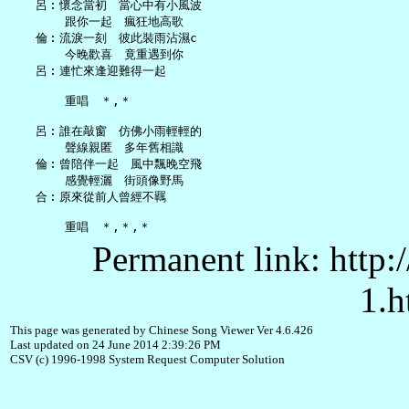
   呂︰懷念當初　當心中有小風波

       跟你一起　瘋狂地高歌

   倫︰流淚一刻　彼此裝雨沾濕c

       今晚歡喜　竟重遇到你

   呂︰連忙來逢迎難得一起

       重唱　＊,＊

   呂︰誰在敲窗　仿佛小雨輕輕的

       聲線親匿　多年舊相識

   倫︰曾陪伴一起　風中飄晚空飛

       感覺輕灑　街頭像野馬

   合︰原來從前人曾經不羈

Permanent link: http:
1.h
This page was generated by Chinese Song Viewer Ver 4.6.426
Last updated on 24 June 2014 2:39:26 PM
CSV (c) 1996-1998 System Request Computer Solution