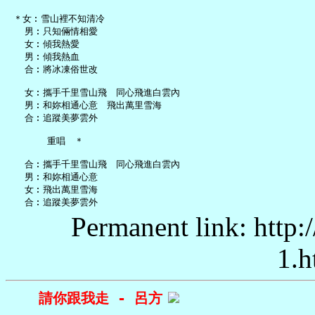
 ＊女︰雪山裡不知清冷

   男︰只知倆情相愛

   女︰傾我熱愛

   男︰傾我熱血

   合︰將冰凍俗世改

   女︰攜手千里雪山飛　同心飛進白雲內

   男︰和妳相通心意　飛出萬里雪海

   合︰追蹤美夢雲外

       重唱　＊

   合︰攜手千里雪山飛　同心飛進白雲內

   男︰和妳相通心意

   女︰飛出萬里雪海

Permanent link: http:
1.h
請你跟我走 - 呂方