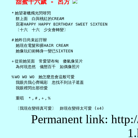
甜蜜十六歲 - 呂方
   ＊她望著蠟燭光閃呀閃

     餅上面　白與桃紅的CREAM

     寫著HAPPY HAPPY BIRTHDAY SWEET SIXTEEN

     〔十六　十六　少女會轉變〕

   ＃她昨日尚束起孖辮

     她現在電髮和搽HAIR CREAM

     她像玩幻術轉身一變已SIXTEEN

   ＋從前她笑面　常愛望布甸　傻氣像笑片

     為何現忽然　儀態百千　如偶像照片

   ％WO WO WO　她怎麼忽會這般可愛

     我眼共我心齊喝彩　忽找不到法子遮蓋

     我眼裡閃出那些愛

     重唱　＊,＃,＋,％

Permanent link: http:
1.