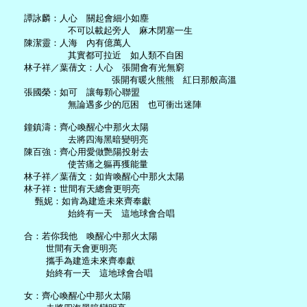
   譚詠麟：人心　關起會細小如塵

           不可以載起旁人　麻木閉塞一生

   陳潔靈：人海　內有億萬人

           其實都可拉近　如人類不自困

   林子祥／葉蒨文：人心　張開會有光無窮

                   張開有暖火熊熊　紅日那般高溫

   張國榮：如可　讓每顆心聯盟

           無論遇多少的厄困　也可衝出迷陣

   鐘鎮濤：齊心喚醒心中那火太陽

           去將四海黑暗變明亮

   陳百強：齊心用愛做艷陽投射去

           使苦痛之軀再獲能量

   林子祥／葉蒨文：如肯喚醒心中那火太陽

   林子祥︰世間有天總會更明亮

     甄妮：如肯為建造未來齊奉獻

           始終有一天　這地球會合唱

   合：若你我他　喚醒心中那火太陽

       世間有天會更明亮

       攜手為建造未來齊奉獻

       始終有一天　這地球會合唱

   女：齊心喚醒心中那火太陽
