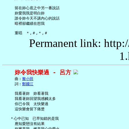
     留在妳心底之中另一番說話

     妳愛我我是明白妳

     誰令妳今天不講內心的說話

     暗裡卻繼續在想我

Permanent link: http:
1.
妳令我快樂過 - 呂方
     曲︰
黎小田
     詞︰
鄭國江
     我看著妳　妳看著我

     我看著妳回望我感觸太多

     你已令我　太快樂過

     這快樂會留下痛楚

   ＊心中已知　已早知錯的是我

     應知愛戀沒有結果

     妳擦亮我　燃亮我心中愛火
