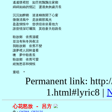
     遙遙懷裡想　如茫然飄飄往家鄉

     綿綿如絲的憶記　盪過匆匆歲月長

     沉沉如醉鄉　迷迷糊推開了心窗

     微微清風中　是故鄉那風光

     盈盈惆悵中　曾徬徨依依看他方

     誰曾情深叮囑我　莫怨蒼天怨路長

     盼故鄉　依舊溫暖

     並沒有秋冬與夜涼

     我盼故鄉　依舊不變

     讓夢裡人回眸凝看

     噢　夢中盼夜長

     盼故鄉　依舊可愛

     絕無愁容和惆悵

Permanent link: http:
1.html#lyric8 |
N
心花怒放 - 呂方
     曲︰
CHINA CRISIS