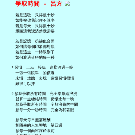
爭取時間 - 呂方
     若是這歌　只得數十妙

     如能被你我記住不算少

     若是每天　只得數十妙

     重頭讓我認清楚我需要

     若是記憶　彷彿似合照

     如何讓每個印象都對焦

     若是這生　一轉眼別了

     如何渡過值得的每一秒

   ＊習慣　上班　接班　這樣渡過一晚

     一張一張賬單　的償還

     未慣　放膽　去玩　這懷習慣很慣

     難得可以揀

   ＃願我爭取所有時間　完全奉獻給浪漫

     就算一生總結時間　仍懷念每一晚

     願我爭取所有時間　全無浪費的空間

     願每一分一秒時間　完全為我著眼

     願每天每日無需應酬

     和陌生的人無聊地　望四週

     願每一個面容浮於眼前
