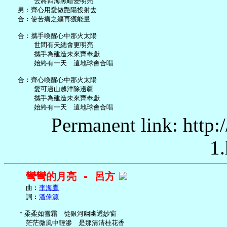
       去將四海黑暗變明亮

   男：齊心用愛做艷陽投射去

   合︰使苦痛之軀再獲能量

   合：攜手喚醒心中那火太陽

       世間有天總會更明亮

       攜手為建造未來齊奉獻

       始終有一天　這地球會合唱

   合︰齊心喚醒心中那火太陽

       愛可過山越洋除邊疆

       攜手為建造未來齊奉獻

Permanent link: http:
1.
彎彎的月亮 - 呂方
     曲︰
李海鷹
     詞︰
潘偉源
   ＊柔柔如雪霜　從銀河幽幽透紗窗

     茫茫微風中輕滲　是那清清桂花香
