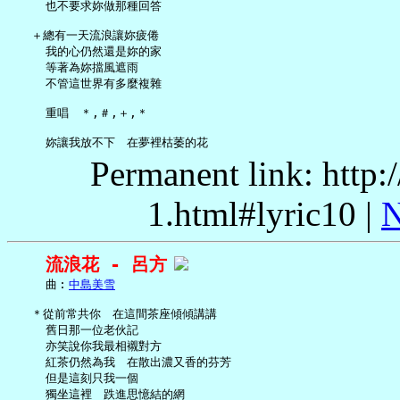
     也不要求妳做那種回答

   ＋總有一天流浪讓妳疲倦

     我的心仍然還是妳的家

     等著為妳擋風遮雨

     不管這世界有多麼複雜

     重唱　＊,＃,＋,＊

Permanent link: http:
1.html#lyric10 |
N
流浪花 - 呂方
     曲︰
中島美雪
   ＊從前常共你　在這間茶座傾傾講講

     舊日那一位老伙記

     亦笑說你我最相襯對方

     紅茶仍然為我　在散出濃又香的芬芳

     但是這刻只我一個

     獨坐這裡　跌進思憶結的網
