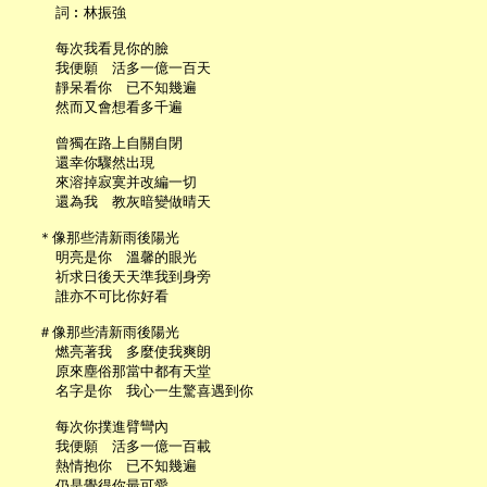
     詞︰林振強

     每次我看見你的臉

     我便願　活多一億一百天

     靜呆看你　已不知幾遍

     然而又會想看多千遍

     曾獨在路上自關自閉

     還幸你驟然出現

     來溶掉寂寞并改編一切

     還為我　教灰暗變做晴天

   ＊像那些清新雨後陽光

     明亮是你　溫馨的眼光

     祈求日後天天準我到身旁

     誰亦不可比你好看

   ＃像那些清新雨後陽光

     燃亮著我　多麼使我爽朗

     原來塵俗那當中都有天堂

     名字是你　我心一生驚喜遇到你

     每次你撲進臂彎內

     我便願　活多一億一百載

     熱情抱你　已不知幾遍

     仍是覺得你最可愛
