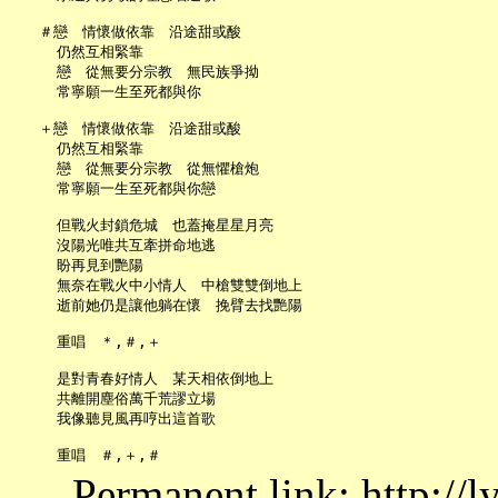
   ＃戀　情懷做依靠　沿途甜或酸

     仍然互相緊靠

     戀　從無要分宗教　無民族爭拗

     常寧願一生至死都與你

   ＋戀　情懷做依靠　沿途甜或酸

     仍然互相緊靠

     戀　從無要分宗教　從無懼槍炮

     常寧願一生至死都與你戀

     但戰火封鎖危城　也蓋掩星星月亮

     沒陽光唯共互牽拼命地逃

     盼再見到艷陽

     無奈在戰火中小情人　中槍雙雙倒地上

     逝前她仍是讓他躺在懷　挽臂去找艷陽

     重唱　＊,＃,＋

     是對青春好情人　某天相依倒地上

     共離開塵俗萬千荒謬立場

     我像聽見風再哼出這首歌

Permanent link: http://