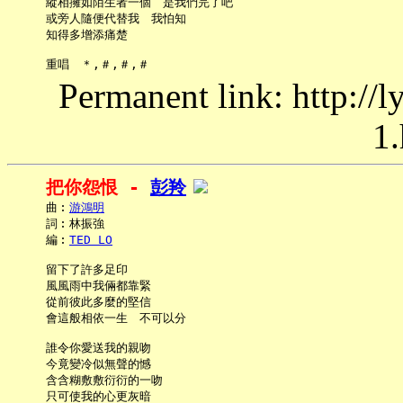
     縱相擁如陌生者一個　是我們完了吧

     或旁人隨便代替我　我怕知

     知得多增添痛楚

Permanent link: http://
1.
把你怨恨 - 
彭羚
     曲︰
游鴻明
     詞︰林振強

     編︰
TED LO
     留下了許多足印

     風風雨中我倆都靠緊

     從前彼此多麼的堅信

     會這般相依一生　不可以分

     誰令你愛送我的親吻

     今竟變冷似無聲的憾

     含含糊敷敷衍衍的一吻

     只可使我的心更灰暗
