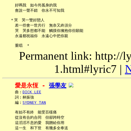
     好嗎我　如今尚孤身的我

     會說一聲不錯　你永不可知我

   ＊哭　哭一雙好戀人

     差一些會一世共行　無奈又終須分

     哭　哭多想都不能　觸摸你擁抱你但願能

     永遠都祝福你　永遠心中把你親

Permanent link: http://
1.html#lyric7 |
N
愛是永恆 - 
張學友
     曲︰
DICK LEE
     詞︰林振強

     編︰
SYDNEY TAN
     有始不有終　能受百樣痛

     從沒有合約合同　但卻跨時空

     這滔滔不息的愛　我贈給你用

     這一生　和下世　有幾多全奉送
