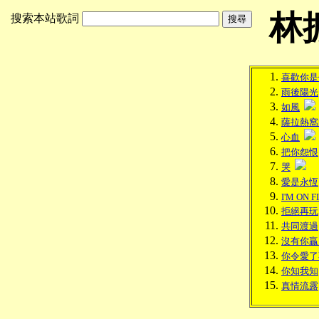
林
搜索本站歌詞
喜歡你是
雨後陽光
如風
薩拉熱窩
心血
把你怨恨
哭
愛是永恆
I'M ON F
拒絕再玩
共同渡過
沒有你贏
你令愛了
你知我知
真情流露