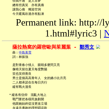
     但我不過　是人非夢

     總有些真笑　亦有真痛

     讓我心痛　獨迎空洞

Permanent link: http://
1.html#lyric3 |
N
薩拉熱窩的羅密歐與茱麗葉 - 
鄭秀文
     曲︰
中島美雪
     詞︰林振強

     是對青春小情人　眼睛多麼閃又亮

     像晴天留住夏天每度艷陽

     笑也笑得善良

     男士是個高高青年人　女的嬌小比月亮

     二人都承諾在生每日共行

     縱有戰火漫長

   ＊縱各有信仰　混亂大地上

     戰鬥要把各樣民族劃開

     他跟她始終從沒更改立場

     永遠共勇敢的理想唱這歌
