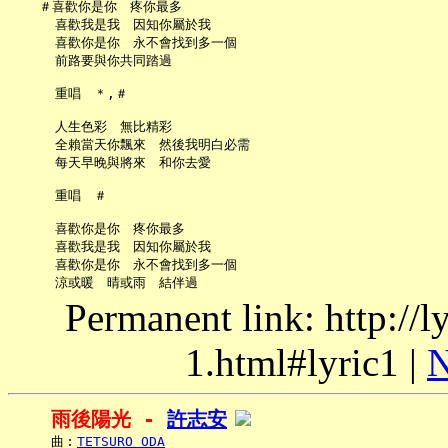
   ＃喜歡你是你　疼你最多

     喜歡我是我　因知你屬於我

     喜歡你是你　永不會找到多一個

     前路要與你共同踏過

     重唱　＊,＃

     人生色彩　無比精彩

     全賴當天你飄來　然後我明白必需

     每天早晚與將來　和你去愛

     重唱　＃

     喜歡你是你　疼你最多

     喜歡我是我　因知你屬於我

     喜歡你是你　永不會找到多一個

Permanent link: http://
1.html#lyric1 |
N
雨後陽光 - 
許志安
     曲︰
TETSURO ODA