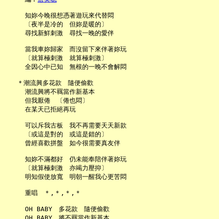
     知妳今晚很想憑著遊玩來代替悶

     〔夜半是冷的　但妳是暖的〕

     尋找新鮮刺激　尋找一晚的愛伴

     當我車妳歸家　而沒留下來伴著妳玩

     〔就算極刺激　就算極刺激〕

     全因心中已知　無根的一晚不會解悶

   ＊潮流興多花款　隨便偷歡

     潮流興將不羈當作新基本

     但我厭倦　〔倦也悶〕

     在某天已拒絕再玩

     可以斥我古板　我不再需要天天新款

     〔或這是對的　或這是錯的〕

     曾經喜歡拼盤　如今很需要真友伴

     知妳不滿都好　仍未能奉陪伴著妳玩

     〔就算極刺激　亦竭力壓抑〕

     明知假使放寬　明朝一醒我心更苦悶

     重唱　＊,＊,＊,＊

     OH BABY　多花款　隨便偷歡

     OH BABY　將不羈當作新基本
