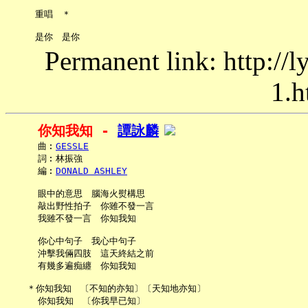
     重唱　＊

Permanent link: http://
1.h
你知我知 - 
譚詠麟
     曲︰
GESSLE
     詞︰林振強

     編︰
DONALD ASHLEY
     眼中的意思　腦海火熨構思

     敲出野性拍子　你雖不發一言

     我雖不發一言　你知我知

     你心中句子　我心中句子

     沖擊我倆四肢　這天終結之前

     有幾多遍痴纏　你知我知

   ＊你知我知　〔不知的亦知〕〔天知地亦知〕

     你知我知　〔你我早已知〕
