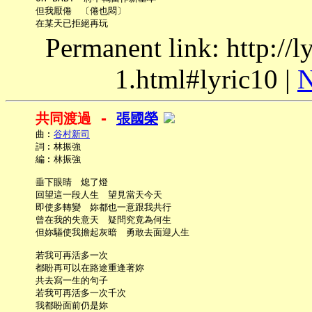
     但我厭倦　〔倦也悶〕

Permanent link: http://
1.html#lyric10 |
N
共同渡過 - 
張國榮
     曲︰
谷村新司
     詞︰林振強

     編︰林振強

     垂下眼睛　熄了燈

     回望這一段人生　望見當天今天

     即使多轉變　妳都也一意跟我共行

     曾在我的失意天　疑問究竟為何生

     但妳驅使我擔起灰暗　勇敢去面迎人生

     若我可再活多一次

     都盼再可以在路途重逢著妳

     共去寫一生的句子

     若我可再活多一次千次

     我都盼面前仍是妳
