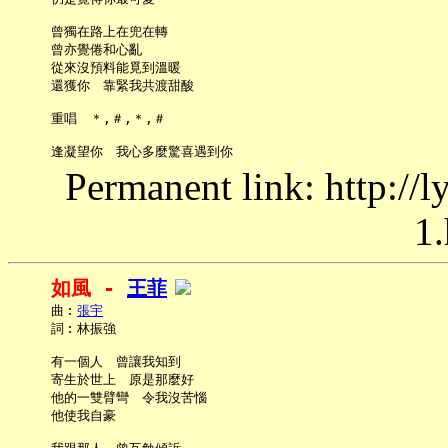
     曾獨在路上在兜在轉

     曾亦覺倦和心亂

     從來沒預料能覓到溫暖

     還獲你　靠緊我共渡甜酸

     重唱　＊,＃,＊,＃

Permanent link: http://
1.
如風 - 
王菲
     曲︰
張宇
     詞︰林振強

     有一個人　曾讓我知到

     寄生於世上　原是那麼好

     他的一雙臂彎　令我沒苦惱

     他使我自豪
