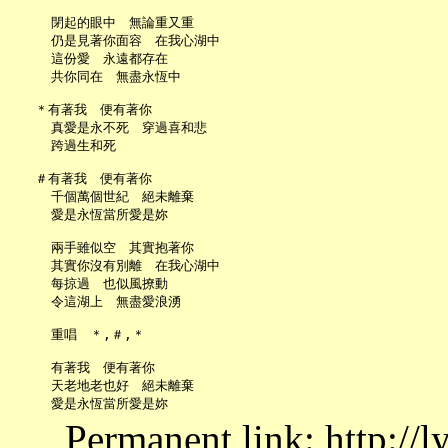
     閉起的眼中　無論重又重

     仍是見著你面容　在我心湖中

     這份愛　永遠都存在

     共你同在　無盡永恆中

   ＊有著我　便有著你

     真愛是永不死　穿過喜和悲

     跨過生和死

   ＃有著我　便有著你

     千個萬個世紀　絕未離棄

     愛是永恆當所愛是妳

     兩手雖似空　其實抱著你

     其實你沒有別離　在我心湖中

     每掠過　也似風撩動

     令這湖上　無盡愛浪湧

     重唱　＊,＃,＊

     有著我　便有著你

     天老地老也好　絕未離棄

Permanent link: http://