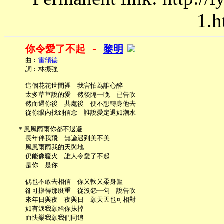
1.h
你令愛了不起 - 
黎明
     曲︰
雷頌德
     詞︰林振強

     這個花花世間裡　我害怕為誰心醉

     太多草草說的愛　然後隔一晚　已告吹

     然而遇你後　共處後　便不想轉身他去

     從你眼內找到信念　誰說愛定退如潮水

   ＊風風雨雨你都不退避

     長年伴我飛　無論遇到美不美

     風風雨雨我的天與地

     仍能像暖火　誰人令愛了不起

     是你　是你

     偶也不敢去相信　你又軟又柔身軀

     卻可擔得那麼重　從沒怨一句　說告吹

     來年日與夜　夜與日　願天天也可相對

     如有淚我願給你抹掉

     而快樂我願我們同追
