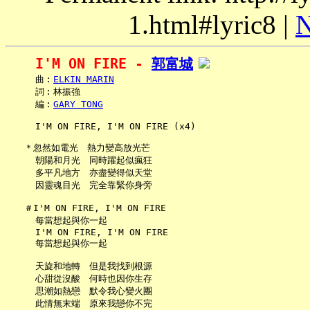
1.html#lyric8 |
N
I'M ON FIRE - 
郭富城
     曲︰
ELKIN MARIN
     詞︰林振強

     編︰
GARY TONG
     I'M ON FIRE, I'M ON FIRE (x4)

   ＊忽然如電光　熱力變高放光芒

     朝陽和月光　同時躍起似瘋狂

     多平凡地方　亦盡變得似天堂

     因靈魂目光　完全靠緊你身旁

   ＃I'M ON FIRE, I'M ON FIRE

     每當想起與你一起

     I'M ON FIRE, I'M ON FIRE

     每當想起與你一起

     天旋和地轉　但是我找到根源

     心甜從沒酸　何時也因你生存

     思潮如熱戀　默令我心變火團

     此情無末端　原來我戀你不完
