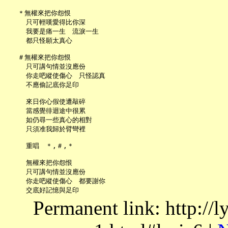
   ＊無權來把你怨恨

     只可輕嘆愛得比你深

     我要是痛一生　流淚一生

     都只怪願太真心

   ＃無權來把你怨恨

     只可講句情並沒應份

     你走吧縱使傷心　只怪認真

     不應偷記底你足印

     來日你心假使遭敲碎

     當感覺徘迴途中很累

     如仍尋一些真心的相對

     只須准我歸於臂彎裡

     重唱　＊,＃,＊

     無權來把你怨恨

     只可講句情並沒應份

     你走吧縱使傷心　都要謝你

Permanent link: http://