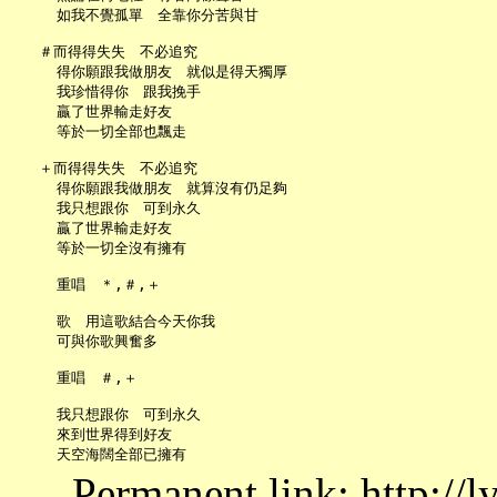
     如我不覺孤單　全靠你分苦與甘

   ＃而得得失失　不必追究

     得你願跟我做朋友　就似是得天獨厚

     我珍惜得你　跟我挽手

     贏了世界輸走好友

     等於一切全部也飄走

   ＋而得得失失　不必追究

     得你願跟我做朋友　就算沒有仍足夠

     我只想跟你　可到永久

     贏了世界輸走好友

     等於一切全沒有擁有

     重唱　＊,＃,＋

     歌　用這歌結合今天你我

     可與你歌興奮多

     重唱　＃,＋

     我只想跟你　可到永久

     來到世界得到好友

Permanent link: http://