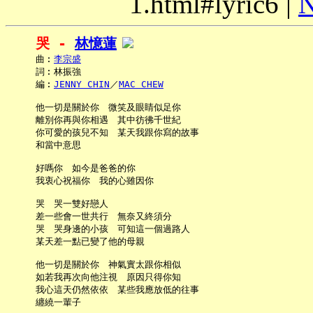
1.html#lyric6 |
N
哭 - 
林憶蓮
     曲︰
李宗盛
     詞︰林振強

     編︰
JENNY CHIN
／
MAC CHEW
     他一切是關於你　微笑及眼睛似足你

     離別你再與你相遇　其中彷彿千世紀

     你可愛的孩兒不知　某天我跟你寫的故事

     和當中意思

     好嗎你　如今是爸爸的你

     我衷心祝福你　我的心雖因你

     哭　哭一雙好戀人

     差一些會一世共行　無奈又終須分

     哭　哭身邊的小孩　可知這一個過路人

     某天差一點已變了他的母親

     他一切是關於你　神氣實太跟你相似

     如若我再次向他注視　原因只得你知

     我心這天仍然依依　某些我應放低的往事

     纏繞一輩子
