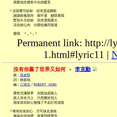
     我要他生都有今生的暖意

   ＊沒甚麼可給妳　但求憑這闕歌

     謝謝妳風雨內　都不退　願陪著我

     暫別今天的妳　但求憑我愛火

     活在妳心內　分開也像同渡過

Permanent link: http://
1.html#lyric11 |
N
沒有你贏了世界又如何 - 
李克勤
     曲︰
巫啟賢
     詞︰林振強

     編︰
江港生
／
ROBERT SENG
     塵世充滿競爭　光陰似趕路人

     誰人亦全力上　只想勝於別人

     朋友當你於心無愧了不必計苦或貧

   ＊唯有好友的心　方可抹走淚痕

     無論在何地裡　有著同樣聲音
