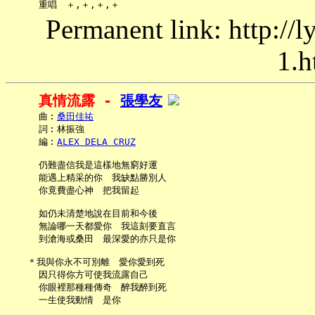
Permanent link: http://
1.h
真情流露 - 
張學友
     曲︰
桑田佳祐
     詞︰林振強

     編︰
ALEX DELA CRUZ
     仍難盡信我是這樣地無窮好運

     能遇上精采的你　我缺點勝別人

     你竟費盡心神　把我留起

     如仍未清楚地說在目前和今後

     無論哪一天都愛你　我這刻要直言

     到滄海或桑田　最深愛的亦只是你

   ＊我與你永不可別離　愛你愛到死

     因只得你方可使我流露自己

     你眼裡那種種傳奇　醉我醉到死

     一生使我動情　是你
