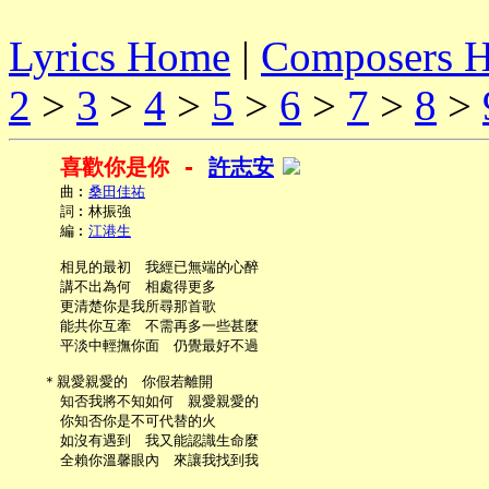
Lyrics Home
|
Composers 
2
>
3
>
4
>
5
>
6
>
7
>
8
>
喜歡你是你 - 
許志安
     曲︰
桑田佳祐
     詞︰林振強

     編︰
江港生
     相見的最初　我經已無端的心醉

     講不出為何　相處得更多

     更清楚你是我所尋那首歌

     能共你互牽　不需再多一些甚麼

     平淡中輕撫你面　仍覺最好不過

   ＊親愛親愛的　你假若離開

     知否我將不知如何　親愛親愛的

     你知否你是不可代替的火

     如沒有遇到　我又能認識生命麼

     全賴你溫馨眼內　來讓我找到我
