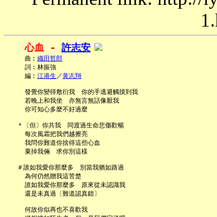
1.
心血 - 
許志安
     曲︰
織田哲郎
     詞︰林振強

     編︰
江港生
／
黃志翔
     發覺你變得敷衍我　你的手逃避觸摸到我

     若晚上和我坐　亦無言無話像厭我

     你可知心多麼不好過麼

   ＊〔但〕你共我　同渡過生命悲傷歡暢

     每次風霜把我們越擦亮

     我問你難道你捨得這些心血

     棄掉我倆　求你別這樣

   ＃誰如我愛你那麼多　別當我猶如路過

     為何仍然贈我這苦楚

     誰如我愛你那麼多　原來從未認識我

     還是未真過〔難道認真錯〕

     何故你似再也不喜歡我
