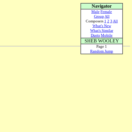
Navigator
Male
Female
Group
All
Composers
1
2
3
All
What's New
What's Similar
Duets
Mobile
SHEB WOOLEY
Page 1
Random Jump