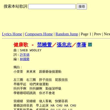
搜索本站歌詞
Lyrics Home
|
Composers Home
|
Random Jump
| Page 1 | Prev | Nex
健康歌 - 
范曉萱
／
張兆志
／
李蒨
     曲︰SHEB WOOLEY

     詞︰
許常德
     編︰
林國榮
     獨白﹕

     小萱萱　來來來　跟爺爺做個運動

     左三圈　右三圈　脖子扭扭　屁股扭扭

     早睡早起　咱們來做運動

     抖抖手啊　抖抖腳啊　勤做深呼吸

     學爺爺唱唱跳跳　你才不會老

     笑瞇瞇　笑瞇瞇　做人客氣　快樂容易

     爺爺說得容易　早上起床 HA CHU HA CHU

     不要亂吃零食　多喝開水 GU LU GU LU
