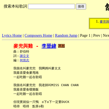
搜索本站歌詞
麥兜
Lyrics Home
|
Composers Home
|
Random Jump
| Page 1 | Prev | Nex
麥兜與雞 - 
李晉緯
     曲︰舒伯特

     詞︰
謝立文
     編︰
何崇志
     我個名叫麥兜兜　我啊媽叫麥太太

     我最喜愛食麥甩咯

     一起吃雞一起在歌唱

     我個名叫麥兜兜　我老師叫MISS CHAN CHAN

     我最喜愛食碟雞飯

     一起吃雞一起在歌唱

     但現實就似一只鴨　o下o下一定要DUCK

     唔得　唔得　點算o勒
