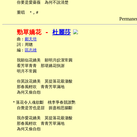
     你要是愛薔薇　為何不說清楚

Permanent
勁草嬌花 - 
杜麗莎
     曲︰
鄺天培
     詞︰周聰

     編︰
區志雄
     我願似花嬌美　願明月皎潔常圓

     看芳草青青　那堪嬌花快謝

     明月不常圓

     你莫說花嬌美　莫提落花最淒酸

     那春風輕吹　青青芳草滿地

     為何又偷自怨

   ＊落花令人魂欲斷　桃李爭春競誰艷

     自覺是苦也是甜　捱盡相思腸斷

     我亦愛花嬌美　莫提落花最淒酸

     那春風輕吹　青青芳草滿地

     為何又偷自怨
