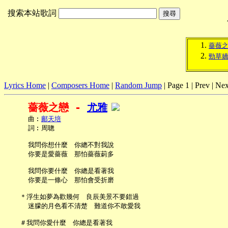
搜索本站歌詞
薔薇
勁草
Lyrics Home
|
Composers Home
|
Random Jump
| Page 1 | Prev | Nex
薔薇之戀 - 
尤雅
     曲︰
鄺天培
     詞︰周聰

     我問你想什麼　你總不對我說

     你要是愛薔薇　那怕薔薇莿多

     我問你要什麼　你總是看著我

     你要是一條心　那怕會受折磨

   ＊浮生如夢為歡幾何　良辰美景不要錯過

     迷朦的月色看不清楚　難道你不敢愛我

   ＃我問你愛什麼　你總是看著我
