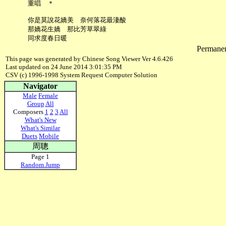
     重唱　＊

     你是莫說花嬌美　奈何落花最淒酸

     那嬌花生嬌　那比芳草翠綠

Permanent
This page was generated by Chinese Song Viewer Ver 4.6.426
Last updated on 24 June 2014 3:01:35 PM
CSV (c) 1996-1998 System Request Computer Solution
Navigator
Male
Female
Group
All
Composers
1
2
3
All
What's New
What's Similar
Duets
Mobile
周聰
Page 1
Random Jump