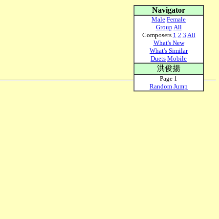
Navigator
Male
Female
Group
All
Composers
1
2
3
All
What's New
What's Similar
Duets
Mobile
洪俊揚
Page 1
Random Jump