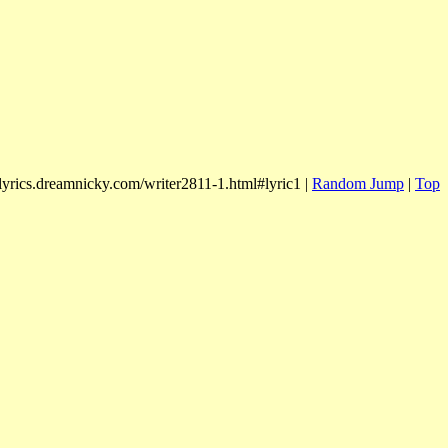
/lyrics.dreamnicky.com/writer2811-1.html#lyric1 |
Random Jump
|
Top