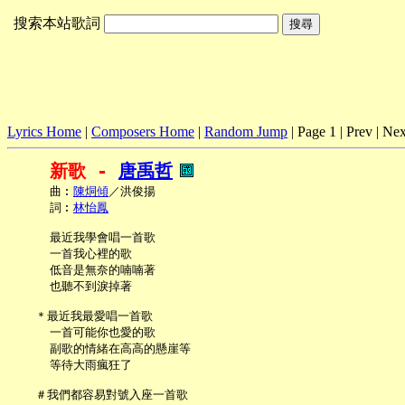
搜索本站歌詞
Lyrics Home
|
Composers Home
|
Random Jump
| Page 1 | Prev | Nex
新歌 - 
唐禹哲
     曲︰
陳烔傾
／洪俊揚

     詞︰
林怡鳳
     最近我學會唱一首歌

     一首我心裡的歌

     低音是無奈的喃喃著

     也聽不到淚掉著

   ＊最近我最愛唱一首歌

     一首可能你也愛的歌

     副歌的情緒在高高的懸崖等

     等待大雨瘋狂了

   ＃我們都容易對號入座一首歌
