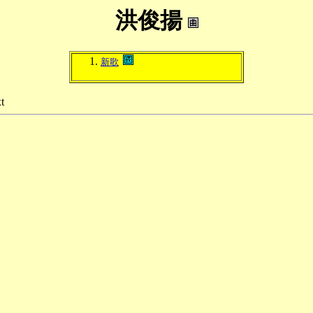
洪俊揚
新歌
t