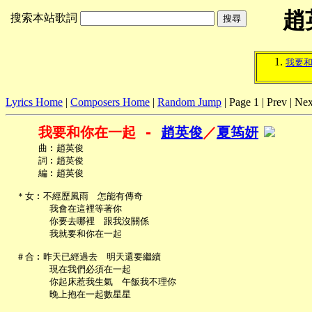
趙
搜索本站歌詞
我要
Lyrics Home
|
Composers Home
|
Random Jump
| Page 1 | Prev | Nex
我要和你在一起 - 
趙英俊
／
夏筠妍
     曲︰趙英俊

     詞︰趙英俊

     編︰趙英俊

 ＊女︰不經歷風雨　怎能有傳奇

       我會在這裡等著你

       你要去哪裡　跟我沒關係

       我就要和你在一起

 ＃合︰昨天已經過去　明天還要繼續

       現在我們必須在一起

       你起床惹我生氣　午飯我不理你

       晚上抱在一起數星星
