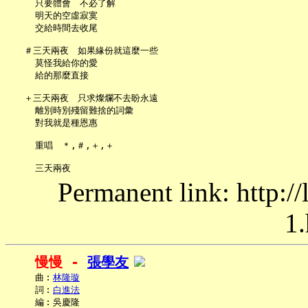
     只要體會　不必了解

     明天的空虛寂寞

     交給時間去收尾

   ＃三天兩夜　如果緣份就這麼一些

     莫怪我給你的愛

     給的那麼直接

   ＋三天兩夜　只求燦爛不去盼永遠

     離別時別殘留難捨的詞彙

     對我就是種恩惠

     重唱　＊,＃,＋,＋

Permanent link: http:/
1.
慢慢 - 
張學友
     曲︰
林隆璇
     詞︰
白進法
     編︰吳慶隆
