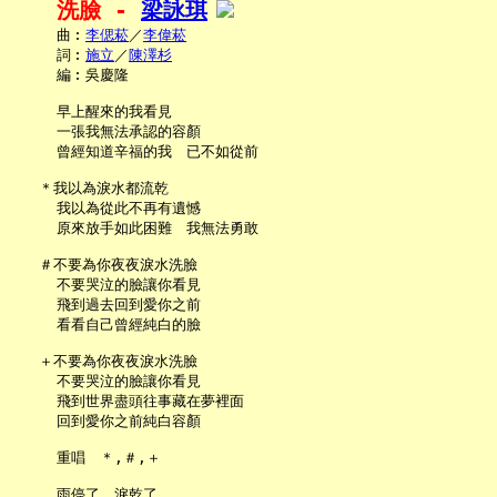
洗臉 - 
梁詠琪
     曲︰
李偲菘
／
李偉菘
     詞︰
施立
／
陳澤杉
     編︰吳慶隆

     早上醒來的我看見

     一張我無法承認的容顏

     曾經知道辛福的我　已不如從前

   ＊我以為淚水都流乾

     我以為從此不再有遺憾

     原來放手如此困難　我無法勇敢

   ＃不要為你夜夜淚水洗臉

     不要哭泣的臉讓你看見

     飛到過去回到愛你之前

     看看自己曾經純白的臉

   ＋不要為你夜夜淚水洗臉

     不要哭泣的臉讓你看見

     飛到世界盡頭往事藏在夢裡面

     回到愛你之前純白容顏

     重唱　＊,＃,＋

     雨停了　淚乾了
