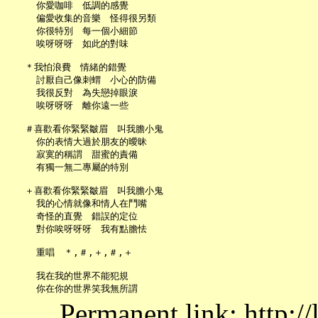
     你愛咖啡　低調的感覺

     偏愛收集的音樂　怪得很另類

     你很特別　每一個小細節

     唉呀呀呀　如此的對味

   ＊我怕浪費　情緒的錯覺

     討厭自己像刺蝟　小心的防備

     我很反對　為失戀掉眼淚

     唉呀呀呀　離你遠一些

   ＃喜歡看你緊緊皺眉　叫我膽小鬼

     你的表情大過於朋友的曖昧

     寂寞的稱謂　甜蜜的責備

     有獨一無二專屬的特別

   ＋喜歡看你緊緊皺眉　叫我膽小鬼

     我的心情就像和情人在鬥嘴

     奇怪的直覺　錯誤的定位

     對你唉呀呀呀　我有點膽怯

     重唱　＊,＃,＋,＃,＋

     我在我的世界不能犯規

Permanent link: http:/