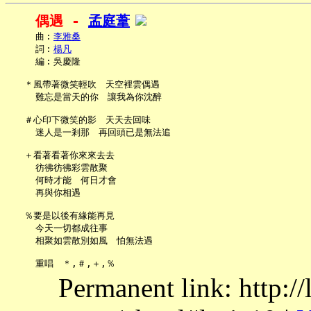
偶遇 - 
孟庭葦
     曲︰
李雅桑
     詞︰
楊凡
     編︰吳慶隆

   ＊風帶著微笑輕吹　天空裡雲偶遇

     難忘是當天的你　讓我為你沈醉

   ＃心印下微笑的影　天天去回味

     迷人是一剎那　再回頭已是無法追

   ＋看著看著你來來去去

     彷彿彷彿彩雲散聚

     何時才能　何日才會

     再與你相遇

   ％要是以後有緣能再見

     今天一切都成往事

     相聚如雲散別如風　怕無法遇

Permanent link: http:/