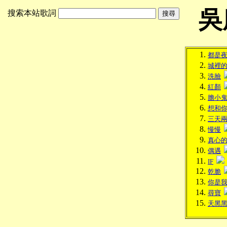
吳
搜索本站歌詞
都是
城裡
洗臉
紅顏
膽小
想和
三天
慢慢
真心
偶遇
IF
乾脆
你是
尋寶
天黑