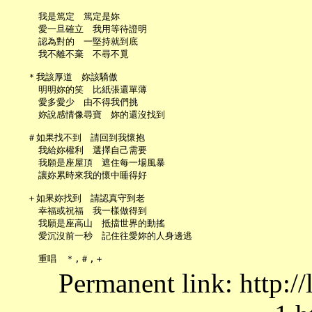
     我是篤定　篤定是妳

     愛一旦確立　我用等待證明

     認為對的　一堅持就到底

     我不離不棄　不尋不覓

   ＊我該厚道　妳該驕傲

     明明妳的笑　比紙張還單薄

     愛多愛少　由不得我們挑

     妳說感情像尋寶　妳的還沒找到

   ＃如果找不到　請回到我懷抱

     我給妳權利　選擇自己需要

     我願是座屋頂　遮住每一場風暴

     讓妳累時來我的懷中睡得好

   ＋如果妳找到　請認真守到老

     幸福或祝福　我一樣做得到

     我願是座高山　抵擋世界的動搖

     愛沉沒前一秒　記住往愛妳的人身邊逃

Permanent link: http:/