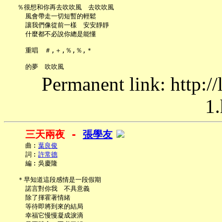
   ％很想和你再去吹吹風　去吹吹風

     風會帶走一切短暫的輕鬆

     讓我們像從前一樣　安安靜靜

     什麼都不必說你總是能懂

     重唱　＃,＋,％,％,＊

Permanent link: http:/
1.
三天兩夜 - 
張學友
     曲︰
葉良俊
     詞︰
許常德
     編︰吳慶隆

   ＊早知道這段感情是一段假期

     諾言對你我　不具意義

     除了揮霍著情緒

     等待即將到來的結局

     幸福它慢慢凝成淚滴
