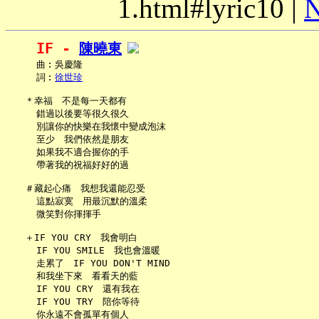
1.html#lyric10 |
N
IF - 
陳曉東
     曲︰吳慶隆

     詞︰
徐世珍
   ＊幸福　不是每一天都有

     錯過以後要等很久很久

     別讓你的快樂在我懷中變成泡沫

     至少　我們依然是朋友

     如果我不適合握你的手

     帶著我的祝福好好的過

   ＃藏起心痛　我想我還能忍受

     這點寂寞　用最沉默的溫柔

     微笑對你揮揮手

   ＋IF YOU CRY　我會明白

     IF YOU SMILE　我也會溫暖

     走累了　IF YOU DON'T MIND

     和我坐下來　看看天的藍

     IF YOU CRY　還有我在

     IF YOU TRY　陪你等待

     你永遠不會孤單有個人
