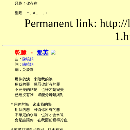
     只為了你存在

Permanent link: http:/
1.h
乾脆 - 
那英
     曲︰
陳曉娟
     詞︰
陳曉娟
     編︰吳慶隆

     用你的淚　來陪我的淚

     用我的罪　懲罰你所有的罪

     不完美的結尾　也許才是完美

     已經沒有誰　還能分辨錯與對

   ＊用你的悔　來牽我的悔

     用我的悲　可憐你所有的悲

     不確定的永遠　也許才會永遠

     會是誰讓你　在我面前變得冷血

   ＃乾脆就把自己收回　往火裡推
