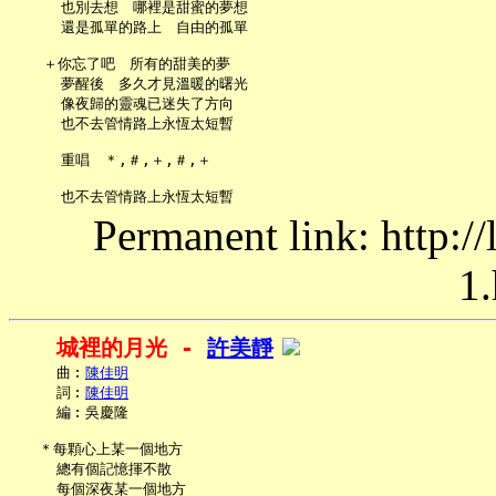
     也別去想　哪裡是甜蜜的夢想

     還是孤單的路上　自由的孤單

   ＋你忘了吧　所有的甜美的夢

     夢醒後　多久才見溫暖的曙光

     像夜歸的靈魂已迷失了方向

     也不去管情路上永恆太短暫

     重唱　＊,＃,＋,＃,＋

Permanent link: http:/
1.
城裡的月光 - 
許美靜
     曲︰
陳佳明
     詞︰
陳佳明
     編︰吳慶隆

   ＊每顆心上某一個地方

     總有個記憶揮不散

     每個深夜某一個地方
