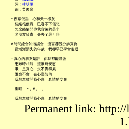
     詞︰
林明陽
     編︰吳慶隆

   ＊夜幕低垂　心和天一樣灰

     情緒很疲憊　已容不下傷悲

     怎麼能解開你我背後的是非

     老朋友珍貴　失去了最可悲

   ＃時間總會沖淡誤會　流言卻難分辨真偽

     從漸漸消失的年歲　我卻早已學會進退

   ＋真心的朋友是誰　你我都能體會

     患難時相隨　流淚時安慰

     哦　是真心　永不覺得累

     誰也不會　在心裏防備

     我願意敞開我心扉　真情的交會

     重唱　＊,＃,＋,＋

Permanent link: http:/
1.