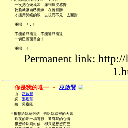
     一次把心燒成灰　痛到痛沒感覺

     乾脆就讓自己憔悴　在苦裡醉

     才能用哭瞎的眼　去視而不見　去面對

     重唱　＊,＃

     不能前只能退　不能近只能遠

     一切已經面目全非

Permanent link: http:/
1.h
你是我的唯一 - 
巫啟賢
     曲︰
巫啟賢
     詞︰
邢增華
     編︰吳慶隆

   ＊很想給妳寫封信　告訴妳這裡的天氣

     昨夜的那一場電影　還有我的心情

     很想給妳寫封信　卻只是想想而已
