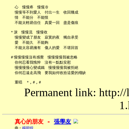
     心　慢慢疼　慢慢冷

     慢慢等不到愛人　付出一生　收回幾成

     情　不能分　不能恨

     不能太輕易信任　真愛一回　盡是傷痕

   ＊淚　慢慢流　慢慢收

     慢慢變成了朋友　寂寞的夜　獨自承受

     愛　不能久　不能夠

     不能太容易擁有　傷人的愛　不堪回首

   ＃慢慢慢慢沒有感覺　慢慢慢慢我被忽略

     你何忍看我憔悴　沒有一點點安慰

     慢慢慢慢心變成鐵　慢慢慢慢我被拒絕

     你何忍遠走高飛　要我如何收拾這愛的殘缺

Permanent link: http:/
1.
真心的朋友 - 
張學友
     曲︰
楊明煌