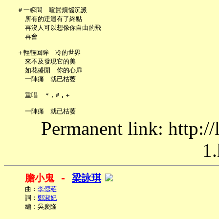
   ＃一瞬間　喧囂煩惱沉澱

     所有的迂迴有了終點

     再沒人可以想像你自由的飛

     再會

   ＋輕輕回眸　冷的世界

     來不及發現它的美

     如花盛開　你的心扉

     一陣痛　就已枯萎

     重唱　＊,＃,＋

Permanent link: http:/
1.
膽小鬼 - 
梁詠琪
     曲︰
李偲菘
     詞︰
鄭淑妃
     編︰吳慶隆
