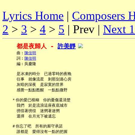
Lyrics Home
|
Composers 
2
>
3
>
4
>
5
| Prev |
Next 
都是夜歸人 - 
許美靜
     曲︰
陳佳明
     詞︰
陳佳明
     編︰吳慶隆

     是冰凍的時分　已過零時的夜晚

     往事　就像流星　剎那划過心房

     灰暗的深夜　是寂寞的世界

     感覺一點點甦醒　一點點撒野

   ＊你的愛已模糊　你的憂傷還清楚

     我們　於是流浪這座夜底城市

     徬徨著徬徨　迷惘著迷惘

     選擇　在月光下被遺忘

   ＃你忘了吧　所有的廝守承諾

     誰都是　愛得沒有一點的把握
