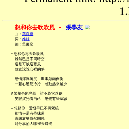
1.
想和你去吹吹風 - 
張學友
     曲︰
葉良俊
     詞︰
娃娃
     編︰吳慶隆

   ＊想和你再去吹吹風

     雖然已是不同時空

     還是可以迎著風

     隨意說說心裡的夢

     感情浮浮沉沉　世事顛顛倒倒

     一顆心硬硬冷冷　感動越來越少

   ＃繁華色彩光影　誰不為它迷倒

     笑眼淚光看自己　感覺有些寂寥

   ＋想起你　愛恨早已不再縈繞

     那情份還有些味道

     喜怒哀樂依然圍繞

     能分享的人哪裡去尋找
