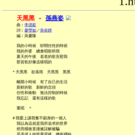
1.h
天黑黑 - 
孫燕姿
     曲︰
李偲菘
     詞︰
廖瑩如
／
吳依錚
     編︰吳慶隆

     我的小時候　吵鬧任性的時侯

     我的外婆　總會唱歌哄我

     夏天的午後　老老的歌安慰我

     那首歌好像這樣唱的

   ＊天黑黑　欲落雨　天黑黑　黑黑

     離開小時候　有了自己的生活

     新鮮的歌　新鮮的念頭

     任性和衝動　無法控制的時候

     我忘記　還有這樣的歌

     重唱　＊

   ＃我愛上讓我奮不顧身的一個人

     我以為這就是我所追求的世界

     然而橫衝直撞被誤解被騙

     是否成人的世界背後　總有殘缺
