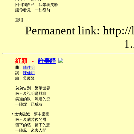
     回到我自己　我帶著笑臉

     讓你看見　一如從前

Permanent link: http:/
1.
紅顏 - 
許美靜
     曲︰
陳佳明
     詞︰
陳佳明
     編︰吳慶隆

     匆匆告別　繁華世界

     來不及說明是與非

     笑過的眼　流過的淚

     一陣煙　已成灰

   ＊太快破滅　夢中樂園

     來不及嚐苦後的甜

     留下的慈　留下的悲

     一陣風　來去人間
