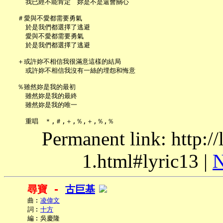
     我已經不能肯定　妳是不是還會關心

   ＃愛與不愛都需要勇氣

     於是我們都選擇了逃避

     愛與不愛都需要勇氣

     於是我們都選擇了逃避

   ＋或許妳不相信我很滿意這樣的結局

     或許妳不相信我沒有一絲的埋怨和悔意

   ％雖然妳是我的最初

     雖然妳是我的最終

     雖然妳是我的唯一

Permanent link: http:/
1.html#lyric13 |
N
尋寶 - 
古巨基
     曲︰
凌偉文
     詞︰
十方
     編︰吳慶隆
