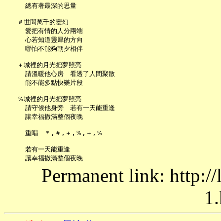
     總有著最深的思量

   ＃世間萬千的變幻

     愛把有情的人分兩端

     心若知道靈犀的方向

     哪怕不能夠朝夕相伴

   ＋城裡的月光把夢照亮

     請溫暖他心房　看透了人間聚散

     能不能多點快樂片段

   ％城裡的月光把夢照亮

     請守候他身旁　若有一天能重逢

     讓幸福撒滿整個夜晚

     重唱　＊,＃,＋,％,＋,％

     若有一天能重逢

Permanent link: http:/
1.