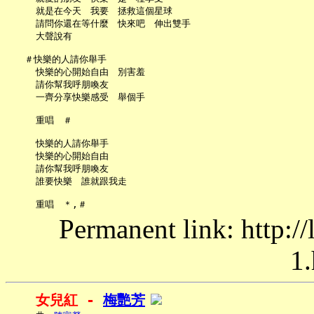
     就是在今天　我要　拯救這個星球

     請問你還在等什麼　快來吧　伸出雙手

     大聲說有

   ＃快樂的人請你舉手

     快樂的心開始自由　別害羞

     請你幫我呼朋喚友

     一齊分享快樂感受　舉個手

     重唱　＃

     快樂的人請你舉手

     快樂的心開始自由

     請你幫我呼朋喚友

     誰要快樂　誰就跟我走

Permanent link: http:/
1.
女兒紅 - 
梅艷芳