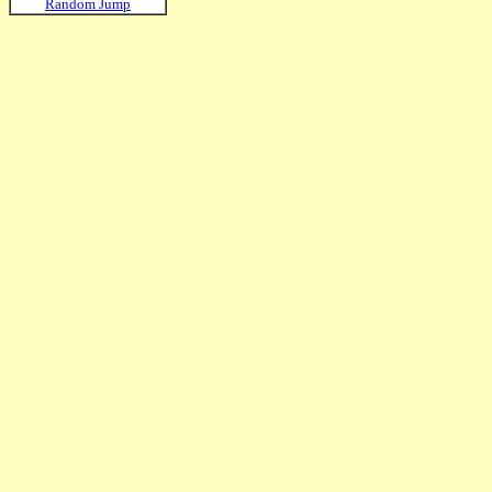
Random Jump