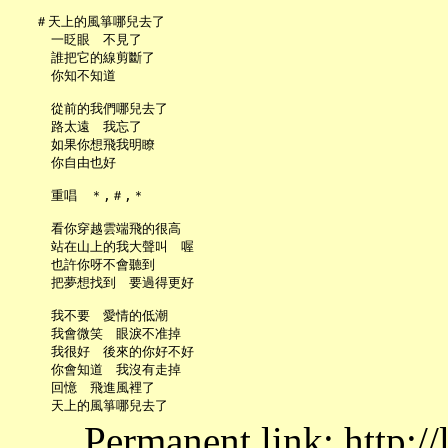
   ＃天上的風箏哪兒去了

     一眨眼　不見了

     誰把它的線剪斷了

     你知不知道

     從前的我們哪兒去了

     路太遠　我忘了

     如果你想飛我明瞭

     你自由也好

     重唱　＊,＃,＊

     看你穿越雲端飛的很高

     站在山上的我大聲叫　喔

     也許你呀不會聽到

     把夢想找到　要過得更好

     我不要　愛情的低潮

     我會微笑　眼淚不准掉

     我很好　後來的你好不好

     你會知道　我沒有走掉

     回憶　飛進風裡了

Permanent link: http:/