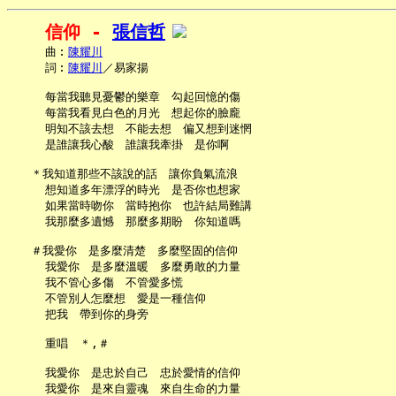
信仰 - 
張信哲
     曲︰
陳耀川
     詞︰
陳耀川
／易家揚

     每當我聽見憂鬱的樂章　勾起回憶的傷

     每當我看見白色的月光　想起你的臉龐

     明知不該去想　不能去想　偏又想到迷惘

     是誰讓我心酸　誰讓我牽掛　是你啊

   ＊我知道那些不該說的話　讓你負氣流浪

     想知道多年漂浮的時光　是否你也想家

     如果當時吻你　當時抱你　也許結局難講

     我那麼多遺憾　那麼多期盼　你知道嗎

   ＃我愛你　是多麼清楚　多麼堅固的信仰

     我愛你　是多麼溫暖　多麼勇敢的力量

     我不管心多傷　不管愛多慌

     不管別人怎麼想　愛是一種信仰

     把我　帶到你的身旁

     重唱　＊,＃

     我愛你　是忠於自己　忠於愛情的信仰

     我愛你　是來自靈魂　來自生命的力量
