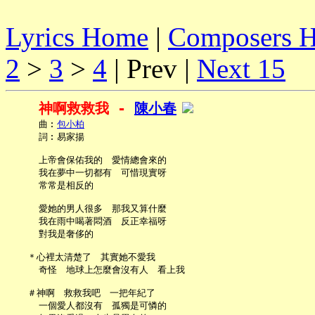
Lyrics Home
|
Composers 
2
>
3
>
4
| Prev |
Next 15
神啊救救我 - 
陳小春
     曲︰
包小柏
     詞︰易家揚

     上帝會保佑我的　愛情總會來的

     我在夢中一切都有　可惜現實呀

     常常是相反的

     愛她的男人很多　那我又算什麼

     我在雨中喝著悶酒　反正幸福呀

     對我是奢侈的

   ＊心裡太清楚了　其實她不愛我

     奇怪　地球上怎麼會沒有人　看上我

   ＃神啊　救救我吧　一把年紀了

     一個愛人都沒有　孤獨是可憐的
