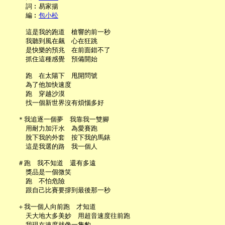
     詞︰易家揚

     編︰
包小松
     這是我的跑道　槍響的前一秒

     我聽到風在飆　心在狂跳

     是快樂的預兆　在前面錯不了

     抓住這種感覺　預備開始

     跑　在太陽下　甩開問號

     為了他加快速度

     跑　穿越沙漠

     找一個新世界沒有煩惱多好

   ＊我追逐一個夢　我靠我一雙腳

     用耐力加汗水　為愛賽跑

     脫下我的外套　按下我的馬錶

     這是我選的路　我一個人

   ＃跑　我不知道　還有多遠

     獎品是一個微笑

     跑　不怕危險

     跟自己比賽要撐到最後那一秒

   ＋我一個人向前跑　才知道

     天大地大多美妙　用超音速度往前跑

     我現在速度就像一隻豹
