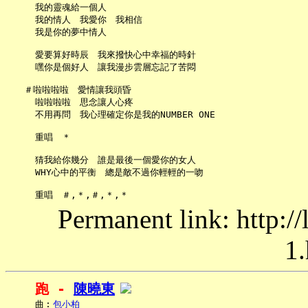
     我的靈魂給一個人

     我的情人　我愛你　我相信

     我是你的夢中情人

     愛要算好時辰　我來撥快心中幸福的時針

     嘿你是個好人　讓我漫步雲層忘記了苦悶

   ＃啦啦啦啦　愛情讓我頭昏

     啦啦啦啦　思念讓人心疼

     不用再問　我心理確定你是我的NUMBER ONE

     重唱　＊

     猜我給你幾分　誰是最後一個愛你的女人

     WHY心中的平衡　總是敵不過你輕輕的一吻

Permanent link: http:/
1.
跑 - 
陳曉東
     曲︰
包小柏