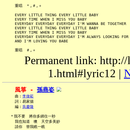
     重唱　＊,＃,＋

     EVERY LITTLE THING EVERY LITTLE BABY

     EVERY TIME WHEN I MISS YOU BABY

     EVERYDAY EVERYDAY EVERYDAY I'M WANNA BE TOGETHER

     EVERY LITTLE THING EVERY LITTLE BABY

     EVERY TIME WHEN I MISS YOU BABY

     EVERYDAY EVERYDAY EVERYDAY I'M ALWAYS LOOKING FOR

     AND I'M LOVING YOU BABE

Permanent link: http:/
1.html#lyric12 |
N
風箏 - 
孫燕姿
     曲︰
李偉菘
     詞︰易家揚

     編︰
吳慶隆
   ＊我不要　將你多綁住一秒

     我也知道　噢　天空多美妙

     請你　替我瞧一瞧
