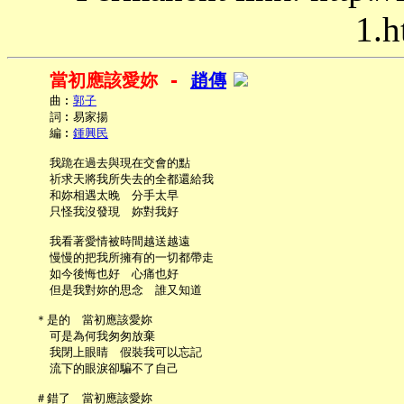
1.h
當初應該愛妳 - 
趙傳
     曲︰
郭子
     詞︰易家揚

     編︰
鍾興民
     我跪在過去與現在交會的點

     祈求天將我所失去的全都還給我

     和妳相遇太晚　分手太早

     只怪我沒發現　妳對我好

     我看著愛情被時間越送越遠

     慢慢的把我所擁有的一切都帶走

     如今後悔也好　心痛也好

     但是我對妳的思念　誰又知道

   ＊是的　當初應該愛妳

     可是為何我匆匆放棄

     我閉上眼睛　假裝我可以忘記

     流下的眼淚卻騙不了自己

   ＃錯了　當初應該愛妳
