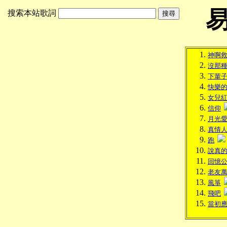
搜索本站歌詞
神啊
沒那
下輩
快樂
女兒
信仰
月光
真情
跑
說真
回憶
老友
風箏
飛吧
當初