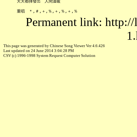
     天天都揮發出　人間溫暖

Permanent link: http:/
1.
This page was generated by Chinese Song Viewer Ver 4.6.426
Last updated on 24 June 2014 3:04:28 PM
CSV (c) 1996-1998 System Request Computer Solution