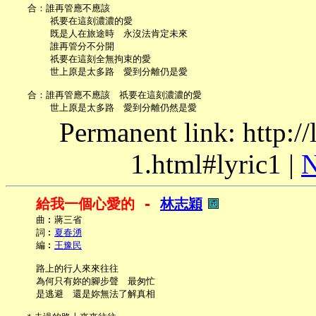
   合：誰再管應不應該

       祇要在這刻濃濃的愛

       既是人在旅途時　永沒法肯定未來

       誰再管分不分開

       祇要在這刻全無拘束的愛

       世上原是太多路　愛到分離仍是愛

   合：誰再管應不應該　祇要在這刻濃濃的愛

Permanent link: http:/
1.html#lyric1 |
N
給我一個心愛的 - 
林志穎
     曲︰蔣三省

     詞︰
夏春湧
     編︰
王豫民
     路上的行人來來往往

     為何只有妳的腳步聲　最匆忙

     是逃避　還是妳無法了解真相
