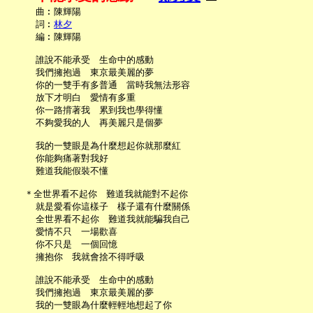
     曲︰陳輝陽

     詞︰
林夕
     編︰陳輝陽

     誰說不能承受　生命中的感動

     我們擁抱過　東京最美麗的夢

     你的一雙手有多普通　當時我無法形容

     放下才明白　愛情有多重

     你一路揹著我　累到我也學得懂

     不夠愛我的人　再美麗只是個夢

     我的一雙眼是為什麼想起你就那麼紅

     你能夠痛著對我好

     難道我能假裝不懂

   ＊全世界看不起你　難道我就能對不起你

     就是愛看你這樣子　樣子還有什麼關係

     全世界看不起你　難道我就能騙我自己

     愛情不只　一場歡喜

     你不只是　一個回憶

     擁抱你　我就會捨不得呼吸

     誰說不能承受　生命中的感動

     我們擁抱過　東京最美麗的夢

     我的一雙眼為什麼輕輕地想起了你
