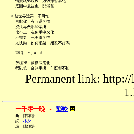
     情愛就似垃圾　殘骸雖會腐化

     庭園中最後也　開滿花

   ＃被世界遺棄　不可怕

     喜歡你　有時還可怕

     沒法再做那些牽掛

     比不上　在你手中火化

     不需要　完美得可怕

     太快樂　如何招架　殘忍不好嗎

     重唱　＊,＃,＃

     灰燼裡　被徹底消化

Permanent link: http:/
1.
一千零一晚 - 
彭羚
     曲︰陳輝陽

     詞︰
林夕
     編︰陳輝陽
