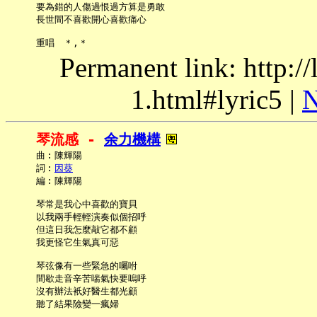
     要為錯的人傷過恨過方算是勇敢

     長世間不喜歡開心喜歡痛心

Permanent link: http:/
1.html#lyric5 |
N
琴流感 - 
余力機構
     曲︰陳輝陽

     詞︰
因葵
     編︰陳輝陽

     琴常是我心中喜歡的寶貝

     以我兩手輕輕演奏似個招呼

     但這日我怎麼敲它都不顧

     我更怪它生氣真可惡

     琴弦像有一些緊急的囑咐

     間歇走音辛苦喘氣快要嗚呼

     沒有辦法衹好醫生都光顧

     聽了結果險變一瘋婦
