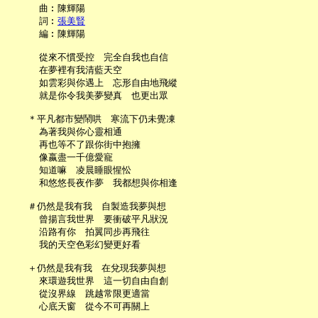
     曲︰陳輝陽

     詞︰
張美賢
     編︰陳輝陽

     從來不慣受控　完全自我也自信

     在夢裡有我清藍天空

     如雲彩與你遇上　忘形自由地飛縱

     就是你令我美夢變真　也更出眾

   ＊平凡都市變鬧哄　寒流下仍未覺凍

     為著我與你心靈相通

     再也等不了跟你街中抱擁

     像嬴盡一千億愛寵

     知道嘛　凌晨睡眼惺忪

     和悠悠長夜作夢　我都想與你相逢

   ＃仍然是我有我　自製造我夢與想

     曾揚言我世界　要衝破平凡狀況

     沿路有你　拍翼同步再飛往

     我的天空色彩幻變更好看

   ＋仍然是我有我　在兌現我夢與想

     來環遊我世界　這一切自由自創

     從沒界線　跳越常限更適當

     心底天窗　從今不可再關上
