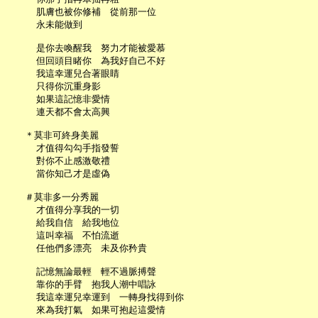
     肌膚也被你修補　從前那一位

     永未能做到

     是你去喚醒我　努力才能被愛慕

     但回頭目睹你　為我好自己不好

     我這幸運兒合著眼睛

     只得你沉重身影

     如果這記憶非愛情

     連天都不會太高興

   ＊莫非可終身美麗

     才值得勾勾手指發誓

     對你不止感激敬禮

     當你知己才是虛偽

   ＃莫非多一分秀麗

     才值得分享我的一切

     給我自信　給我地位

     這叫幸福　不怕流逝

     任他們多漂亮　未及你矜貴

     記憶無論最輕　輕不過脈搏聲

     靠你的手臂　抱我人潮中唱詠

     我這幸運兒幸運到　一轉身找得到你

     來為我打氣　如果可抱起這愛情
