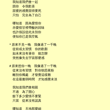
     我知道我們會一起

     因你　令我歡喜

     甜蜜的感覺甜得要死

     只怕　完全為了自己

     哪知道　因為愛惜你

     亦愛惜甘裡帶酸的回味

     也許假設從此永別你

     便知你已是我空氣

   ＊原來不見一晚　我像過了一千晚

     從前或太習慣　你的歡顏

     如未來沒有著你　能怎辦

     突然像失去宇宙那麼感

   ＃原來想你一晚　我像過了一千晚

     從來沒有習慣　對你朝思夜盼

     離別你獨處　才發覺這樣難

     在這最脆弱時間　才知感覺未淡

     我知道我們會相親

     不過　為了開心

     餘下多少愛情不要緊

     只當　從來沒有認真

     哪知道　天地那麼細
