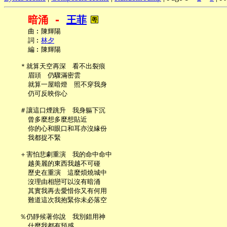
暗涌 - 
王菲
     曲︰陳輝陽

     詞︰
林夕
     編︰陳輝陽

   ＊就算天空再深　看不出裂痕

     眉頭　仍驟滿密雲

     就算一屋暗燈　照不穿我身

     仍可反映你心

   ＃讓這口煙跳升　我身軀下沉

     曾多麼想多麼想貼近

     你的心和眼口和耳亦沒緣份

     我都捉不緊

   ＋害怕悲劇重演　我的命中命中

     越美麗的東西我越不可碰

     歷史在重演　這麼煩燒城中

     沒理由相戀可以沒有暗涌

     其實我再去愛惜你又有何用

     難道這次我抱緊你未必落空

   ％仍靜候著你說　我別錯用神

     什麼我都有預感
