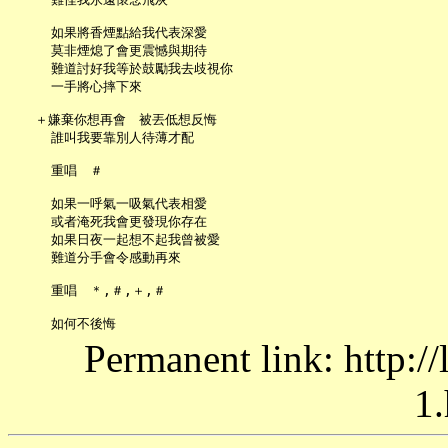
     如果將香煙點給我代表深愛

     莫非煙熄了會更震憾與期待

     難道討好我等於鼓勵我去歧視你

     一手將心摔下來

   ＋嫌棄你想再會　被丟低想反悔

     誰叫我要靠別人待薄才配

     重唱　＃

     如果一呼氣一吸氣代表相愛

     或者淹死我會更發現你存在

     如果日夜一起想不起我曾被愛

     難道分手會令感動再來

     重唱　＊,＃,＋,＃

Permanent link: http:/
1.