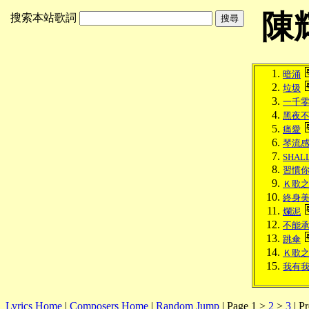
陳
搜索本站歌詞
暗涌
垃圾
一千
黑夜
痛愛
琴流
SHAL
習慣
Ｋ歌
終身
爛泥
不能
跳傘
Ｋ歌
我有
Lyrics Home
|
Composers Home
|
Random Jump
| Page 1 >
2
>
3
| Pr