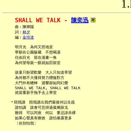
1.
SHALL WE TALK - 
陳奕迅
     曲︰陳輝陽

     詞︰
林夕
     編︰
金培達
     明月光　為何又照地堂

     寧願在公園躲藏　不想喝湯

     任由目光　留在漫畫一角

     為何望母親一眼就如罰留堂

     孩童只盼望歡樂　大人只知道寄望

     為何都不大懂得努力體恤對方

     大門外有蟋蟀　迴響卻如同幻覺

     SHALL WE TALK, SHALL WE TALK

     就當重新手拖手去上學堂

   ＊陪我講　陪我講出我們最後何以生疏

     誰怕講　誰會可悲得過孤獨探戈

     難得　可以同座　何以　要忌諱赤裸

     如果心聲真有療效　誰怕暴露更多

     〔你別怕我〕
