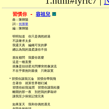
1.html#lyric7 |
N
習慣你 - 
容祖兒
     曲︰陳輝陽

     詞︰
何厚華
     編︰陳輝陽

     明明知道　你只是偶然經過

     不該奢求太多

     我還天真　編織可笑的夢

     總以為我的溫柔讓你不捨

     朋友都問　我愛你甚麼

     這是一種直覺

     就像是抬頭星光閃爍突然像淚流

     不在乎懷抱到最後　只剩寂寞

   ＊習慣你讓我沉淪　習慣你帶我飛

     念著你　就算世界都幻滅

     習慣你給我滋潤　習慣你讓我枯萎

     離開的那一夜　別把我的夢敲碎

     讓我至少保留記憶完美

     如果某天　我和你偶然遇見

     在陌生的街頭
