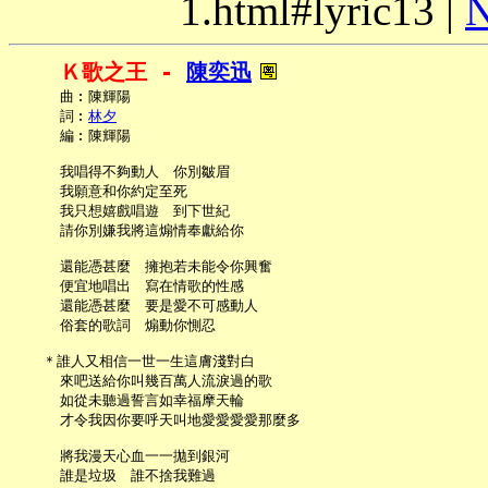
1.html#lyric13 |
N
Ｋ歌之王 - 
陳奕迅
     曲︰陳輝陽

     詞︰
林夕
     編︰陳輝陽

     我唱得不夠動人　你別皺眉

     我願意和你約定至死

     我只想嬉戲唱遊　到下世紀

     請你別嫌我將這煽情奉獻給你

     還能憑甚麼　擁抱若未能令你興奮

     便宜地唱出　寫在情歌的性感

     還能憑甚麼　要是愛不可感動人

     俗套的歌詞　煽動你惻忍

   ＊誰人又相信一世一生這膚淺對白

     來吧送給你叫幾百萬人流淚過的歌

     如從未聽過誓言如幸福摩天輪

     才令我因你要呼天叫地愛愛愛愛那麼多

     將我漫天心血一一拋到銀河

     誰是垃圾　誰不捨我難過
