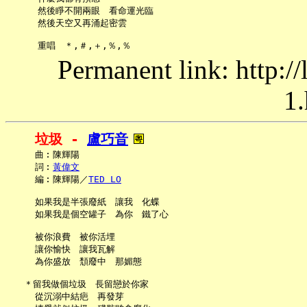
     然後睜不開兩眼　看命運光臨

     然後天空又再涌起密雲

Permanent link: http:/
1.
垃圾 - 
盧巧音
     曲︰陳輝陽

     詞︰
黃偉文
     編︰陳輝陽／
TED LO
     如果我是半張廢紙　讓我　化蝶

     如果我是個空罐子　為你　鐵了心

     被你浪費　被你活埋

     讓你愉快　讓我瓦解

     為你盛放　頹廢中　那媚態

   ＊留我做個垃圾　長留戀於你家

     從沉溺中結疤　再發芽
