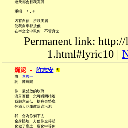
     連天都會替我高興

     重唱　＊,＃

     因有自信　所以美麗

     使我自卑都放低

Permanent link: http:/
1.html#lyric10 |
N
爛泥 - 
許志安
     曲︰
李峻一
     詞︰陳輝陽

     你　最盛放的玫瑰

     流芳百世　怎可瞬間枯萎

     我願意留低　捨身去墊底

     任滿天花瓣散落這污泥

     我　會為你躺下去

     全身貼地　方使你企得起

     化做了塵土　腐化中等你
