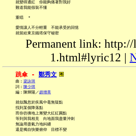
     就變得通紅　你能夠痛著對我好

     難道我能假裝不懂

     重唱　＊

     愛情讓人不分輕重　不能承受的回憶

Permanent link: http:/
1.html#lyric12 |
N
跳傘 - 
鄭秀文
     曲︰
梁詠琪
     詞︰
陳少琪
     編︰陳輝陽／
趙增熹
     就似飄忽於疾風中毫無疑點

     找到某個降落點

     而你彷彿地上漸變大紅紅圓點

     等到與我相見　向地面我盡量沖刺

     無論用盡氣力地糾纏

     還是獨自快樂俯仰　目標不變
