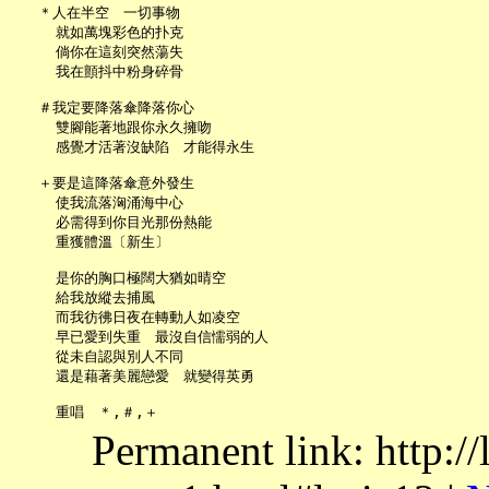
   ＊人在半空　一切事物

     就如萬塊彩色的扑克

     倘你在這刻突然蕩失

     我在顫抖中粉身碎骨

   ＃我定要降落傘降落你心

     雙腳能著地跟你永久擁吻

     感覺才活著沒缺陷　才能得永生

   ＋要是這降落傘意外發生

     使我流落洶涌海中心

     必需得到你目光那份熱能

     重獲體溫〔新生〕

     是你的胸口極闊大猶如晴空

     給我放縱去捕風

     而我彷彿日夜在轉動人如凌空

     早已愛到失重　最沒自信懦弱的人

     從未自認與別人不同

     還是藉著美麗戀愛　就變得英勇

Permanent link: http:/