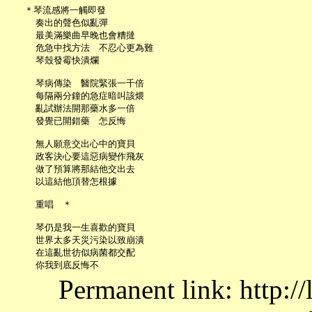
   ＊琴流感將一觸即發

     奏出的聲色似亂彈

     最美滿樂曲早晚也會糟撻

     危急中找方法　不忍心更為難

     琴殼發霉快潰爛

     琴病傳染　醫院緊張一千倍

     每隔兩分鐘的急症暗叫該煨

     亂試辦法開那藥水多一倍

     發覺已開錯藥　怎反悔

     無人願意交出心中的寶貝

     政客決心要這惡病變作飛灰

     做了預算將那結他交出去

     以這結他頂替怎根據

     重唱　＊

     琴仍是我一生喜歡的寶貝

     世界太多天災污染以致崩潰

     在這亂世彷似病菌都交配

Permanent link: http:/