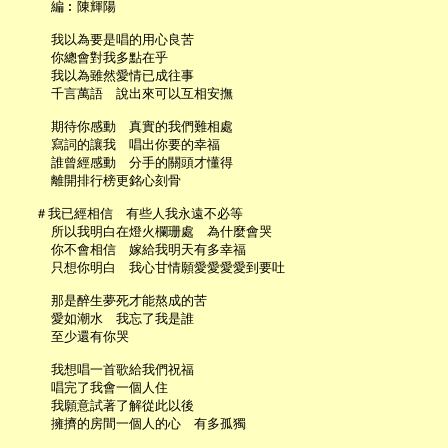
     編︰陳輝陽

     我以為要是唱的用心良苦

     你總會對我多點在乎

     我以為雖然愛情已成往事

     千言萬語　說出來可以互相安撫

     期待你感動　真實的我們難相處

     寫詞的讓我　唱出你要的幸福

     誰曾經感動　分手的關頭才懂得

     離開排行榜更銘心刻骨

   ＃我已經相信　有些人我永遠不必等

     所以我明白在燈火欄珊處　為什麼會哭

     你不會相信　嫁給我明天有多幸福

     只想你明白　我心甘情願愛愛愛愛到要吐

     那是醉生夢死才能熬成的苦

     愛如潮水　我忘了我是誰

     至少還有你哭

     我想唱一首歌給我們祝福

     唱完了我會一個人住

     我願意試著了解從此以後

     擁擠的房間一個人的心　有多孤獨
