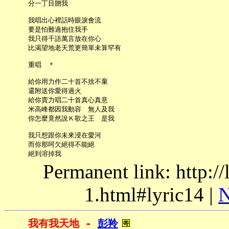
     分一丁目贈我

     我唱出心裡話時眼淚會流

     要是怕難過抱住我手

     我只得千語萬言放在你心

     比渴望地老天荒更簡單未算罕有

     重唱　＊

     給你用力作二十首不捨不棄

     還附送你愛得過火

     給你賣力唱二十首真心真意

     米高峰都因我動容　無人及我

     你怎麼竟然說Ｋ歌之王　是我

     我只想跟你未來浸在愛河

     而你那呵欠絕得不能絕

Permanent link: http:/
1.html#lyric14 |
N
我有我天地 - 
彭羚