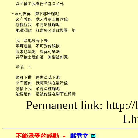
     甚至輸出我養份全部直至死

   ＊願可做你　腳下那堆爛泥

     來守護你　我未理身上那污穢

     別輕視我　縱是這種爛泥

     能滋潤你　耗盡每分讓你豔壓一切

     我　暗地裏等下去

     寧可遠望　不可對你觸摸

     眼淚也流乾　讓你可解渴

     甚至輸出我血液　無懼被刺死

     重唱　＊

     願可下世　再做這花下泥

     來守護你　我願意躺在最污穢

     別捨下我　縱是這種爛泥

Permanent link: http:/
1.h
不能承受的感動 - 
鄭秀文