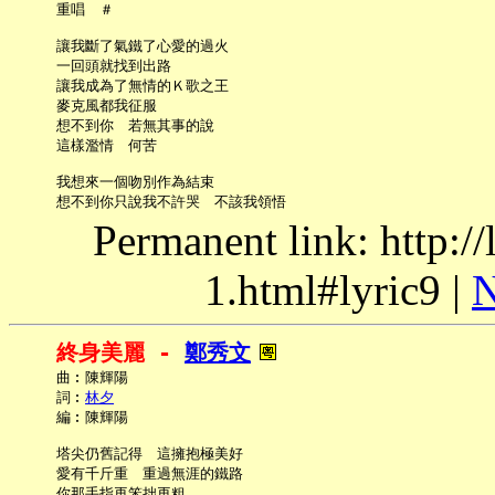
     重唱　＃

     讓我斷了氣鐵了心愛的過火

     一回頭就找到出路

     讓我成為了無情的Ｋ歌之王

     麥克風都我征服

     想不到你　若無其事的說

     這樣濫情　何苦

     我想來一個吻別作為結束

Permanent link: http:/
1.html#lyric9 |
N
終身美麗 - 
鄭秀文
     曲︰陳輝陽

     詞︰
林夕
     編︰陳輝陽

     塔尖仍舊記得　這擁抱極美好

     愛有千斤重　重過無涯的鐵路

     你那手指再笨拙再粗
