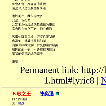
     你會不會　在靜靜擁著我

     還是你只是沉默擦身而過

     也許前生　我欠你太多

     只是一場宿命

     注定要為你繼續的錯繼續的墮落

     看自己在無路可走　把心傷透

     習慣你讓我沉淪　習慣你帶我飛

     念著你　就算世界都幻滅

     習慣你給我滋潤　習慣你讓我枯萎

     離開的那一夜　不要輕輕叫醒我

     讓我能保留記憶的完美

Permanent link: http:/
1.html#lyric8 |
N
Ｋ歌之王 - 
陳奕迅
     曲︰陳輝陽

     詞︰
林夕