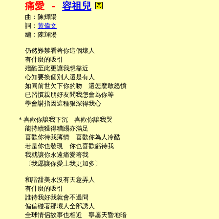
痛愛 - 
容祖兒
     曲︰陳輝陽

     詞︰
黃偉文
     編︰陳輝陽

     仍然難禁看著你這個壞人

     有什麼的吸引

     殘酷至此更讓我想靠近

     心知要換個別人還是有人

     如同前世欠下你的吻　還怎麼敢怒憤

     已習慣親朋好友問我怎會為你等

     學會講指因這種狠深得我心

   ＊喜歡你讓我下沉　喜歡你讓我哭

     能持續獲得糟蹋亦滿足

     喜歡你待我薄情　喜歡你為人冷酷

     若是你也發現　你也喜歡虧待我

     我就讓你永遠痛愛著我

     〔我愿讓你愛上我更加多〕

     和諧甜美永沒有天意弄人

     有什麼的吸引

     誰待我好我就會不過問

     偏偏碰著那壞人全部誘人

     全球情侶故事也相近　寧愿天昏地暗
