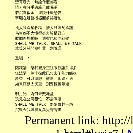
     螢幕發光　無論什麼都看

     情人在分手邊緣只敢喝湯

     若沉默似金　還談什麼戀愛

     寧願在發聲機器面前笑著忙

     成人只寄望收穫　情人只聽見承諾

     為何都不大懂得努力珍惜對方

     螳螂面對蟋蟀　迴響也如同幻覺

     SHALL WE TALK, SHALL WE TALK

     就算牙關開始打震　別說謊

     重唱　＊

     陪我講　陪我親身正視眼淚誰跌得多

     無法講　除非彼此已失去了能力觸摸

     鈴聲　可以寧靜　難過　卻避不過

     如果沉默太沉重　別要輕輕帶過

     明月光　為何未照地堂

     孩兒在公司很忙　不需喝湯

     SHALL WE TALK　斜陽白趕一趟

Permanent link: http:/