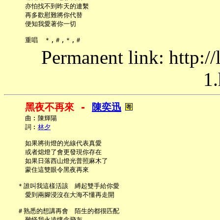
     亦怕找不到昨天的連繫

     再多歡慰難將你代替

     便知我愛著你一切

Permanent link: http:/
1.
黑夜不再來 - 
陳奕迅
     曲︰陳輝陽

     詞︰
林夕
     如果將街燈的光線代表真愛

     或者熄燈了會更發現你存在

     如果日落西山燈光普照麻木了

     蒙住這雙眼令黑夜再來

   ＊誰叫我這樣活該　縛起雙手給你愛

     愛到兩腳浸沒在大海不懂再走開

   ＃熟悉的想講再會　陌生的都很匹配

     難怪我永遠懷念飛灰
