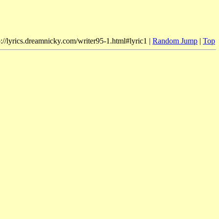
p://lyrics.dreamnicky.com/writer95-1.html#lyric1 |
Random Jump
|
Top