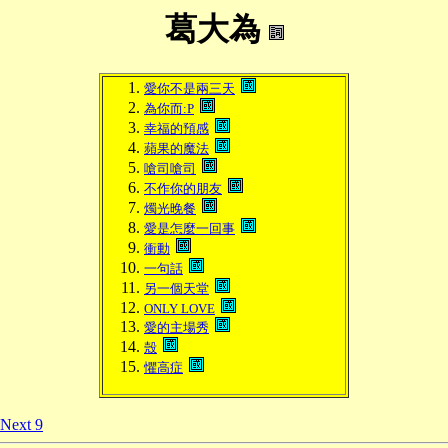
葛大為
愛你不是兩三天
為你而:P
幸福的預感
蘋果的魔法
嗆司嗆司
不作你的朋友
燭光晚餐
愛是怎麼一回事
衝動
一句話
另一個天堂
ONLY LOVE
愛的主場秀
殼
懼高症
Next 9