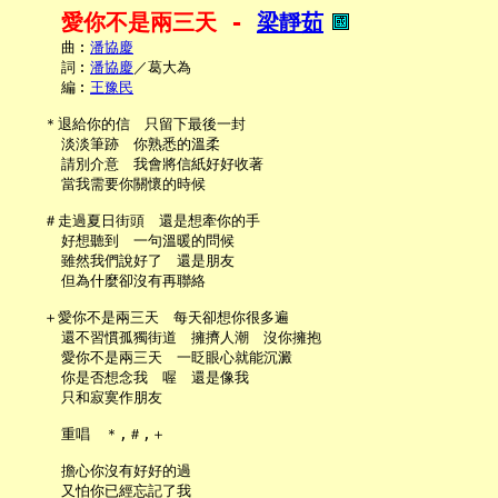
愛你不是兩三天 - 
梁靜茹
     曲︰
潘協慶
     詞︰
潘協慶
／葛大為

     編︰
王豫民
   ＊退給你的信　只留下最後一封

     淡淡筆跡　你熟悉的溫柔

     請別介意　我會將信紙好好收著

     當我需要你關懷的時候

   ＃走過夏日街頭　還是想牽你的手

     好想聽到　一句溫暖的問候

     雖然我們說好了　還是朋友

     但為什麼卻沒有再聯絡

   ＋愛你不是兩三天　每天卻想你很多遍

     還不習慣孤獨街道　擁擠人潮　沒你擁抱

     愛你不是兩三天　一眨眼心就能沉澱

     你是否想念我　喔　還是像我

     只和寂寞作朋友

     重唱　＊,＃,＋

     擔心你沒有好好的過

     又怕你已經忘記了我
