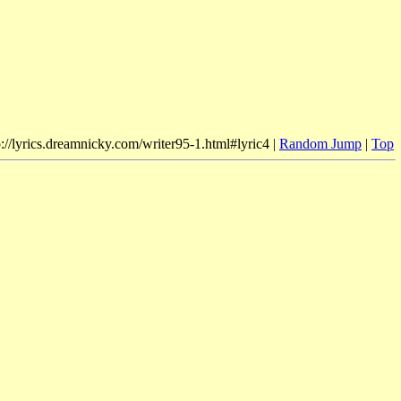
p://lyrics.dreamnicky.com/writer95-1.html#lyric4 |
Random Jump
|
Top