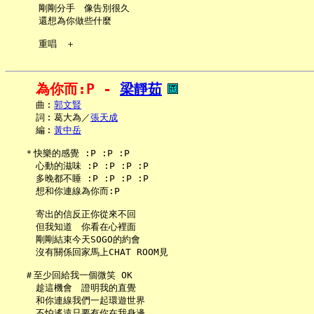
     剛剛分手　像告別很久

     還想為你做些什麼

為你而:P - 
梁靜茹
     曲︰
郭文賢
     詞︰葛大為／
張天成
     編︰
黃中岳
   ＊快樂的感覺 :P :P :P

     心動的滋味 :P :P :P :P

     多晚都不睡 :P :P :P :P

     想和你連線為你而:P

     寄出的信反正你從來不回

     但我知道　你看在心裡面

     剛剛結束今天SOGO的約會

     沒有關係回家馬上CHAT ROOM見

   ＃至少回給我一個微笑 OK

     趁這機會　證明我的直覺

     和你連線我們一起環遊世界

     不怕遙遠只要有你在我身邊
