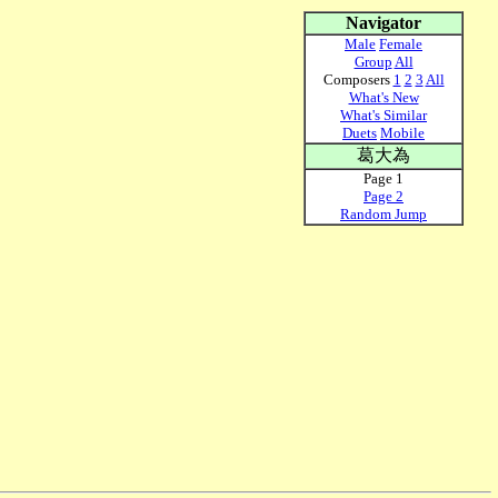
Navigator
Male
Female
Group
All
Composers
1
2
3
All
What's New
What's Similar
Duets
Mobile
葛大為
Page 1
Page 2
Random Jump