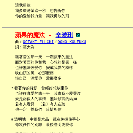
     讓我勇敢

     我多麼盼望這一秒　想告訴你

蘋果的魔法 - 
辛曉琪
     曲︰
OOTAKI ELLCHI
／
OONO KOUFUKU
     詞︰葛大為

     飄著雪的那一天　一顆蘋果的魔法

     面對著面的你和我　心想的是否一樣

     也許無法改變你　變成我愛的模樣

     吹山頂的風　心那麼痛

     恨自己　深愛你　愛那麼多

   ＊看著你的背影　曾經好想放棄你

     也許往真愛的路不平　其實我不愛哭泣

     愛是兩個人的事情　無法預言的結局

     若有人看見　〔若〕有人在聽

     他一定　勸我們　珍惜相信

   ＃透明地　幸福是水晶　藏在你握住手心

     每次任性的別離　最後證明更愛你
