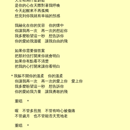
     天空裡為什麼蔚藍

     是你的心在天際對著我呼喚

     今天起醒來不再孤獨

     想見到你我就有幸福的預感

     我融化在你的笑容　你的懷中

     你讓我再一次　再一次的想起你

     我多麼盼望這一秒　想告訴你

     你的愛給我溫暖　讓我自由的飛

     如果你需要個答案

     把那封信打開來你就會明白

     如果你有點看不清楚

     把我的心打開來讓你看明白

   ＊我躲不開你的溫柔　你的溫柔

     你讓我再一次　再一次的愛上你　愛上你

     我多麼盼望這一秒　想告訴你

     你的愛給我力量　讓我勇敢的飛

     重唱　＊

     喔　不管多煎熬　不管有時心被傷痛

     不管歲月　也不管能否天荒地老

     重唱　＊
