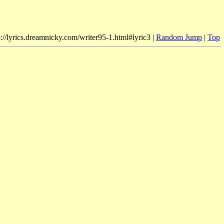
p://lyrics.dreamnicky.com/writer95-1.html#lyric3 |
Random Jump
|
Top