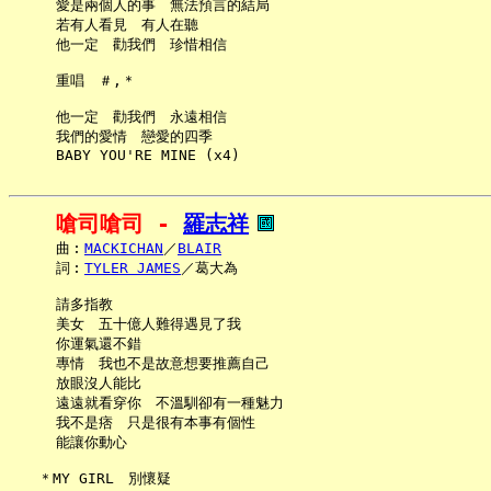
     愛是兩個人的事　無法預言的結局

     若有人看見　有人在聽

     他一定　勸我們　珍惜相信

     重唱　＃,＊

     他一定　勸我們　永遠相信

     我們的愛情　戀愛的四季

嗆司嗆司 - 
羅志祥
     曲︰
MACKICHAN
／
BLAIR
     詞︰
TYLER JAMES
／葛大為

     請多指教

     美女　五十億人難得遇見了我

     你運氣還不錯

     專情　我也不是故意想要推薦自己

     放眼沒人能比

     遠遠就看穿你　不溫馴卻有一種魅力

     我不是痞　只是很有本事有個性

     能讓你動心

   ＊MY GIRL　別懷疑
