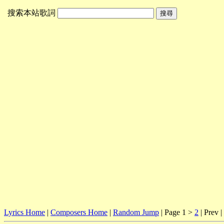
搜索本站歌詞
Lyrics Home
|
Composers Home
|
Random Jump
| Page 1 >
2
| Prev |