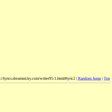
p://lyrics.dreamnicky.com/writer95-1.html#lyric2 |
Random Jump
|
Top