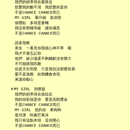
     我們的頻率現在最靠近

     想愛我的數不清　我想愛的是你

     不是CHANCE CHANCE而已

     MY GIRL　看仔細　裝深情

     假體貼　多得是蒼蠅

     我沒有那種等級　讓你滿意

     不是CHANCE CHANCE而已

     請多指教

     美女　一看見你我就心神不寧　喔

     我才不會忘記你

     他們　缺少溫柔不夠幽默沒有體力

     不可能跟我匹敵

     你是天生明星　只是我也沒那麼容易

     愛不是遊戲　給我機會表現

     來讓你動心

   ＃MY GIRL　別懷疑

     我們的頻率現在就拉近

     我的頭彩就是你　愛是高額獎金

     不是CHANCE CHANCE而已

     MY GIRL　想約你　牽狗狗

     逛河濱　吃碗芒果冰

     我只有這點本領　逗你開心

     不是CHANCE CHANCE而已
